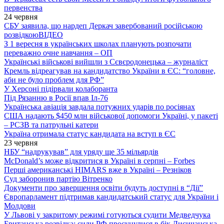
первенства
24 червня
СБУ заявила, що нардеп Деркач завербований російською
розвідкою
ВІДЕО
З 1 вересня в українських школах планують розпочати
переважно очне навчання – ОП
Українські військові вийшли з Сєвєродонецька – журналіст
Кремль відреагував на кандидатство України в ЄС: “головне,
аби не було проблем для РФ”
У Херсоні підірвали колаборанта
Під Рязанню в Росії впав Іл-76
Українська авіація завдала потужних ударів по росіянах
США надають $450 млн військової допомоги Україні, у пакеті
– РСЗВ та патрульні катери
Україна отримала статус кандидата на вступ в ЄС
23 червня
НБУ “надрукував” для уряду ще 35 мільярдів
McDonald’s може відкритися в Україні в серпні – Forbes
Перші американські HIMARS вже в Україні – Резніков
Суд заборонив партію Вітренко
Документи про завершення освіти будуть доступні в “Дії”
Європарламент підтримав кандидатський статус для України і
Молдови
У Львові у закритому режимі готуються судити Медведчука
Британська розвідка: сили РФ просунулися в бік Лисичанська