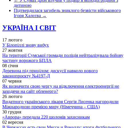
←
У Сумах дрон влучив у подвірʼя молодої родини з
дитиною
Підтвердилася загибель зниклого безвісти військового
Ігоря Халєєва
→
УКРАЇНА І СВІТ
17 лютого
У Білопіллі знову вибух
27 жовтня
На території Сумської громади поліція нейтралізувала бойову
частину ворожого БПЛА
08 січня
Деревина під прицілом: дискусії навколо нового
законопроєкту №4197-Д
07 червня
Як визначити свою чергу на відключення електроенергії не
заходячи на сайт обленерго?
26 лютого
Видатного українського лікаря Сергія Лисенка нагородили
Міжнародною премією миру (Німеччина – США)
30 грудня
«Аврора» передала 220 шоломів захисникам
02 вересня
В Черкассах есть свои Месси и Роналду: итоги футбольного