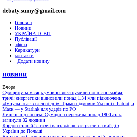
debaty.sumy@gmail.com
Головна
Новини
УКРАЇНА І СВІТ
Публікації
афіша
Карикатури
контакти
+
Додати новину
новини
Вчора
Сумщину за місяць умовно знеструмили повністю майже
тричі: енергетики відновили понад 1,34 млн підключень
«Імпульс згас за лічені дні»: Трамп відмовив Україні в Patriot, а
Маск — у Starlink для ударів по РФ
Липень під вогнем: Сумщина пережила понад 1800 атак,
загинули 32 людини
Кордон став: 6,5 тисячі вантажівок застрягли на виїзді з
України до Польщі
Ветеранам Сумщини спростять доступ до пенсій і виплат: