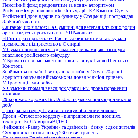
Пенсійний фонд працюватиме за новим алгоритмом
Росія щомісяця подвоює кількість ударів КАБами по Сумам
Російський дрон вдарив по будинку у Стецьківці: постраждав
8-річний хлопчик
Світанок, що зцілює: На Сумщині для ветеранів та їхніх родин
організовують прогулянки на SUP-дошках
«П’ятий раз прилетіло». Російські безпілотники атакували
промислове підприємство в Охтирці
У Сумах попрощалися із двома сестричками, які загинули
внаслідок російського авіаудару
У Броварах під час ракетної атаки загинув Павло Шепіль із
Конотопа
Знайомства онлайн і вигадані хвороби: у Сумах 20-річні
аферисти ошукали військових на понад мільйон гривень
У Тростянці чули вибух
У Сумській громаді внаслідок удару FPV-дрона поранений
хлопчик
29 ворожих ворожих БпЛА збили сумські прикордонники за
добу
Трагедія на озері у Глухові: загинув 66-річний чоловік
Дрони «Сталевого кордону» відпрацювали по позиціях,
техніці та БпЛА ворога
ВІДЕО
Фейковий «Радар України» та дзвінок із «банку»: двоє жителів
Сумщини втратили понад 230 тисяч гривень