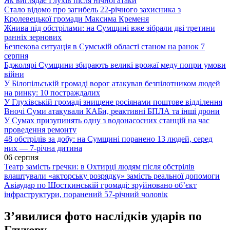
Як виглядає Глухів після нічної атаки
Стало відомо про загибель 22-річного захисника з
Кролевецької громади Максима Кременя
Жнива під обстрілами: на Сумщині вже зібрали дві третини
ранніх зернових
Безпекова ситуація в Сумській області станом на ранок 7
серпня
Бджолярі Сумщини збирають великі врожаї меду попри умови
війни
У Білопільській громаді ворог атакував безпілотником людей
на ринку: 10 постраждалих
У Глухівській громаді знищене росіянами поштове відділення
Вночі Суми атакували КАБи, реактивні БПЛА та інші дрони
У Сумах призупинять одну з водонасосних станцій на час
проведення ремонту
48 обстрілів за добу: на Сумщині поранено 13 людей, серед
них — 7-річна дитина
06 серпня
Театр замість гречки: в Охтирці людям після обстрілів
влаштували «акторську розрядку» замість реальної допомоги
Авіаудар по Шосткинській громаді: зруйновано об’єкт
інфраструктури, поранений 57-річний чоловік
З’явилися фото наслідків ударів по
Глухову