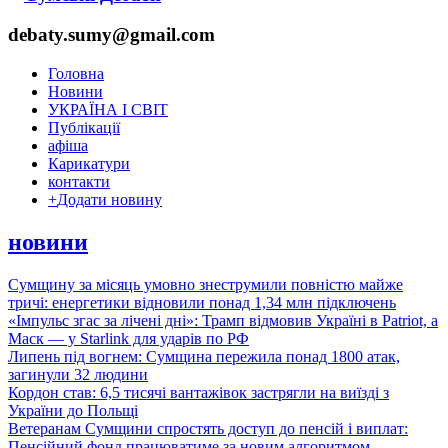
debaty.sumy@gmail.com
Головна
Новини
УКРАЇНА І СВІТ
Публікації
афіша
Карикатури
контакти
+
Додати новину
новини
Сумщину за місяць умовно знеструмили повністю майже
тричі: енергетики відновили понад 1,34 млн підключень
«Імпульс згас за лічені дні»: Трамп відмовив Україні в Patriot, а
Маск — у Starlink для ударів по РФ
Липень під вогнем: Сумщина пережила понад 1800 атак,
загинули 32 людини
Кордон став: 6,5 тисячі вантажівок застрягли на виїзді з
України до Польщі
Ветеранам Сумщини спростять доступ до пенсій і виплат:
Пенсійний фонд працюватиме за новим алгоритмом