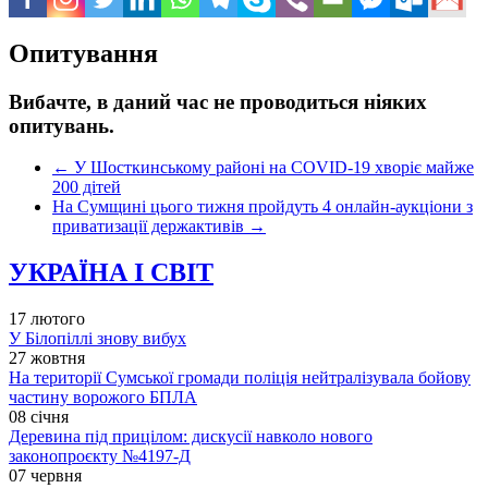
Опитування
Вибачте, в даний час не проводиться ніяких
опитувань.
←
У Шосткинському районі на COVID-19 хворіє майже
200 дітей
На Сумщині цього тижня пройдуть 4 онлайн-аукціони з
приватизації держактивів
→
УКРАЇНА І СВІТ
17 лютого
У Білопіллі знову вибух
27 жовтня
На території Сумської громади поліція нейтралізувала бойову
частину ворожого БПЛА
08 січня
Деревина під прицілом: дискусії навколо нового
законопроєкту №4197-Д
07 червня