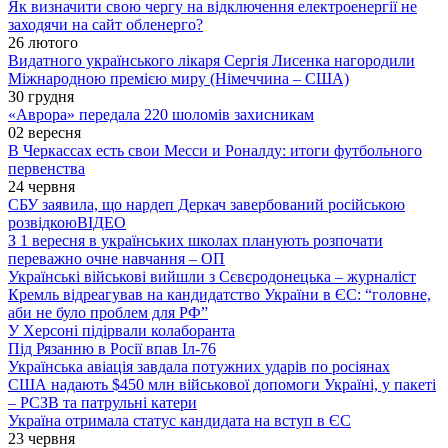
Як визначити свою чергу на відключення електроенергії не
заходячи на сайт обленерго?
26 лютого
Видатного українського лікаря Сергія Лисенка нагородили
Міжнародною премією миру (Німеччина – США)
30 грудня
«Аврора» передала 220 шоломів захисникам
02 вересня
В Черкассах есть свои Месси и Роналду: итоги футбольного
первенства
24 червня
СБУ заявила, що нардеп Деркач завербований російською
розвідкою
ВІДЕО
З 1 вересня в українських школах планують розпочати
переважно очне навчання – ОП
Українські військові вийшли з Сєвєродонецька – журналіст
Кремль відреагував на кандидатство України в ЄС: “головне,
аби не було проблем для РФ”
У Херсоні підірвали колаборанта
Під Рязанню в Росії впав Іл-76
Українська авіація завдала потужних ударів по росіянах
США надають $450 млн військової допомоги Україні, у пакеті
– РСЗВ та патрульні катери
Україна отримала статус кандидата на вступ в ЄС
23 червня