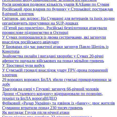
Росія щомісяця подвоює кількість ударів КАБами по Сумам
Російський дрон вдарив по будинку у Стецьківці: постраждав
8-річний хлопчик
Світанок, що зцілює: На Сумщині для ветеранів та їхніх родин
організовують прогулянки на SUP-дошках
«П’ятий раз прилетіло». Російські безпілотники атакували
промислове підприємство в Охтирці
У Сумах попрощалися із двома сестричками, які загинули
внаслідок російського авіаудару
У Броварах під час ракетної атаки загинув Павло Шепіль із
Конотопа
Знайомства онлайн і вигадані хвороби: у Сумах 20-річні
аферисти ошукали військових на понад мільйон гривень
У Тростянці чули вибух
У Сумській громаді внаслідок удару FPV-дрона поранений
хлопчик
29 ворожих ворожих БпЛА збили сумські прикордонники за
добу
Трагедія на озері у Глухові: загинув 66-річний чоловік
Дрони «Сталевого кордону» відпрацювали по позиціях,
техніці та БпЛА ворога
ВІДЕО
Фейковий «Радар України» та дзвінок із «банку»: двоє жителів
Сумщини втратили понад 230 тисяч гривень
Як виглядає Глухів після нічної атаки