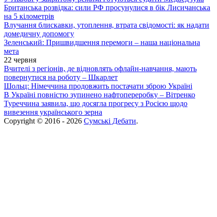
Британська розвідка: сили РФ просунулися в бік Лисичанська
на 5 кілометрів
Влучання блискавки, утоплення, втрата свідомості: як надати
домедичну допомогу
Зеленський: Пришвидшення перемоги – наша національна
мета
22 червня
Вчителі з регіонів, де відновлять офлайн-навчання, мають
повернутися на роботу – Шкарлет
Шольц: Німеччина продовжить постачати зброю Україні
В Україні повністю зупинено нафтопереробку – Вітренко
Туреччина заявила, що досягла прогресу з Росією щодо
вивезення українського зерна
Copyright © 2016 - 2026
Сумські Дебати
.