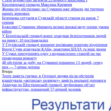
Стало відомо про загибель 22-річного захисника з
Кролевецької громади Максима Кременя
Жнива під обстрілами: на Сумщині вже зібрали дві третини
ранніх зернових
Безпекова ситуація в Сумській області станом на ранок 7
серпня
Бджолярі Сумщини збирають великі врожаї меду попри умови
війни
У Білопільській громаді ворог атакував безпілотником людей
на ринку: 10 постраждалих
У Глухівській громаді знищене росіянами поштове відділення
Вночі Суми атакували КАБи, реактивні БПЛА та інші дрони
У Сумах призупинять одну з водонасосних станцій на час
проведення ремонту
48 обстрілів за добу: на Сумщині поранено 13 людей, серед
них — 7-річна дитина
Вчора
Театр замість гречки: в Охтирці людям після обстрілів
влаштували «акторську розрядку» замість реальної допомоги
Авіаудар по Шосткинській громаді: зруйновано об’єкт
інфраструктури, поранений 57-річний чоловік