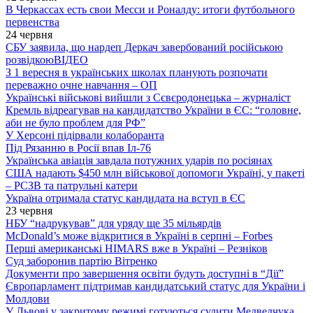
В Черкассах есть свои Месси и Роналду: итоги футбольного
первенства
24 червня
СБУ заявила, що нардеп Деркач завербований російською
розвідкою
ВІДЕО
З 1 вересня в українських школах планують розпочати
переважно очне навчання – ОП
Українські військові вийшли з Сєвєродонецька – журналіст
Кремль відреагував на кандидатство України в ЄС: “головне,
аби не було проблем для РФ”
У Херсоні підірвали колаборанта
Під Рязанню в Росії впав Іл-76
Українська авіація завдала потужних ударів по росіянах
США надають $450 млн військової допомоги Україні, у пакеті
– РСЗВ та патрульні катери
Україна отримала статус кандидата на вступ в ЄС
23 червня
НБУ “надрукував” для уряду ще 35 мільярдів
McDonald’s може відкритися в Україні в серпні – Forbes
Перші американські HIMARS вже в Україні – Резніков
Суд заборонив партію Вітренко
Документи про завершення освіти будуть доступні в “Дії”
Європарламент підтримав кандидатський статус для України і
Молдови
У Львові у закритому режимі готуються судити Медведчука