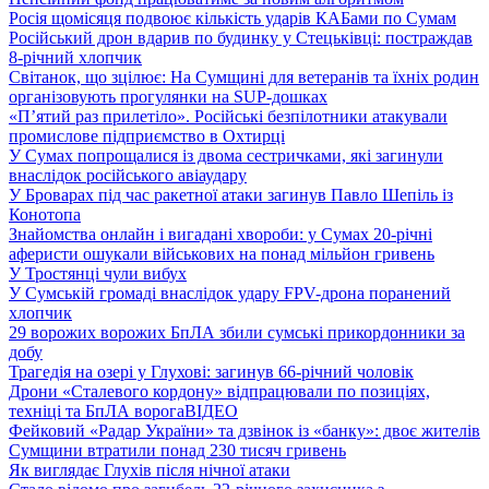
Росія щомісяця подвоює кількість ударів КАБами по Сумам
Російський дрон вдарив по будинку у Стецьківці: постраждав
8-річний хлопчик
Світанок, що зцілює: На Сумщині для ветеранів та їхніх родин
організовують прогулянки на SUP-дошках
«П’ятий раз прилетіло». Російські безпілотники атакували
промислове підприємство в Охтирці
У Сумах попрощалися із двома сестричками, які загинули
внаслідок російського авіаудару
У Броварах під час ракетної атаки загинув Павло Шепіль із
Конотопа
Знайомства онлайн і вигадані хвороби: у Сумах 20-річні
аферисти ошукали військових на понад мільйон гривень
У Тростянці чули вибух
У Сумській громаді внаслідок удару FPV-дрона поранений
хлопчик
29 ворожих ворожих БпЛА збили сумські прикордонники за
добу
Трагедія на озері у Глухові: загинув 66-річний чоловік
Дрони «Сталевого кордону» відпрацювали по позиціях,
техніці та БпЛА ворога
ВІДЕО
Фейковий «Радар України» та дзвінок із «банку»: двоє жителів
Сумщини втратили понад 230 тисяч гривень
Як виглядає Глухів після нічної атаки