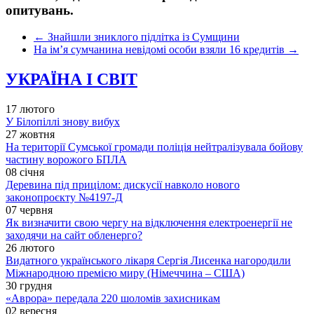
опитувань.
←
Знайшли зниклого підлітка із Сумщини
На ім’я сумчанина невідомі особи взяли 16 кредитів
→
УКРАЇНА І СВІТ
17 лютого
У Білопіллі знову вибух
27 жовтня
На території Сумської громади поліція нейтралізувала бойову
частину ворожого БПЛА
08 січня
Деревина під прицілом: дискусії навколо нового
законопроєкту №4197-Д
07 червня
Як визначити свою чергу на відключення електроенергії не
заходячи на сайт обленерго?
26 лютого
Видатного українського лікаря Сергія Лисенка нагородили
Міжнародною премією миру (Німеччина – США)
30 грудня
«Аврора» передала 220 шоломів захисникам
02 вересня