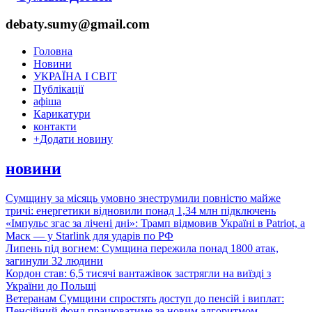
debaty.sumy@gmail.com
Головна
Новини
УКРАЇНА І СВІТ
Публікації
афіша
Карикатури
контакти
+
Додати новину
новини
Сумщину за місяць умовно знеструмили повністю майже
тричі: енергетики відновили понад 1,34 млн підключень
«Імпульс згас за лічені дні»: Трамп відмовив Україні в Patriot, а
Маск — у Starlink для ударів по РФ
Липень під вогнем: Сумщина пережила понад 1800 атак,
загинули 32 людини
Кордон став: 6,5 тисячі вантажівок застрягли на виїзді з
України до Польщі
Ветеранам Сумщини спростять доступ до пенсій і виплат:
Пенсійний фонд працюватиме за новим алгоритмом