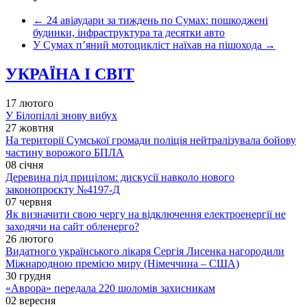
←
24 авіаудари за тиждень по Сумах: пошкоджені
будинки, інфраструктура та десятки авто
У Сумах п’яний мотоцикліст наїхав на пішохода
→
УКРАЇНА І СВІТ
17 лютого
У Білопіллі знову вибух
27 жовтня
На території Сумської громади поліція нейтралізувала бойову
частину ворожого БПЛА
08 січня
Деревина під прицілом: дискусії навколо нового
законопроєкту №4197-Д
07 червня
Як визначити свою чергу на відключення електроенергії не
заходячи на сайт обленерго?
26 лютого
Видатного українського лікаря Сергія Лисенка нагородили
Міжнародною премією миру (Німеччина – США)
30 грудня
«Аврора» передала 220 шоломів захисникам
02 вересня