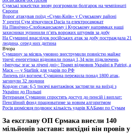
російським обстрілом
Сумські хокеїстки знову розгромили болгарок на чемпіонаті
Європи
Ворог атакував поїзд «Суми-Київ» у Сумському районі
У центрі Сум зіткнулися Dacia та електросамокат
На Північно-Слобожанському і Курському напрямках наші
захисники зупинили п’ять ворожих штурмів за добу
На Сумщині внаслідок російських атак за добу постраждала 21
людина, серед них дитина
Вчора
Сумщину за місяць умовно знеструмили повністю майже
тричі: енергетики відновили понад 1,34 млн підключень
«Імпульс згас за лічені дні»: Трамп відмовив Україні в Patriot, а
Маск — у Starlink для ударів по РФ
Липень під вогнем: Сумщина пережила понад 1800 атак,
загинули 32 людини
Кордон став: 6,5 тисячі вантажівок застрягли на виїзді з
України до Польщі
Ветеранам Сумщини спростять доступ до пенсій і виплат:
Пенсійний фонд працюватиме за новим алгоритмом
Росія щомісяця подвоює кількість ударів КАБами по Сумам
За ексглаву ОП Єрмака внесли 140
мільйонів застави: вихідні він провів у