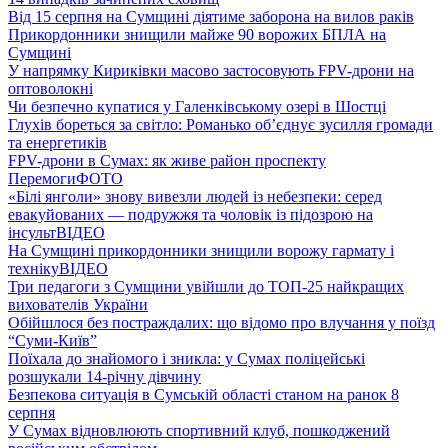
Від 15 серпня на Сумщині діятиме заборона на вилов раків
Прикордонники знищили майже 90 ворожих БПЛА на
Сумщині
У напрямку Кириківки масово застосовують FPV-дрони на
оптоволокні
Чи безпечно купатися у Галенківському озері в Шостці
Глухів бореться за світло: Романько об’єднує зусилля громади
та енергетиків
FPV-дрони в Сумах: як живе район проспекту
Перемоги
ФОТО
«Білі янголи» знову вивезли людей із небезпеки: серед
евакуйованих — подружжя та чоловік із підозрою на
інсульт
ВІДЕО
На Сумщині прикордонники знищили ворожу гармату і
техніку
ВІДЕО
Три педагоги з Сумщини увійшли до ТОП-25 найкращих
вихователів України
Обійшлося без постраждалих: що відомо про влучання у поїзд
“Суми-Київ”
Поїхала до знайомого і зникла: у Сумах поліцейські
розшукали 14-річну дівчину
Безпекова ситуація в Сумській області станом на ранок 8
серпня
У Сумах відновлюють спортивний клуб, пошкоджений