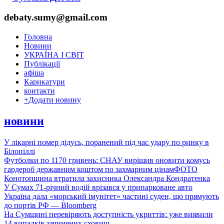
debaty.sumy@gmail.com
Головна
Новини
УКРАЇНА І СВІТ
Публікації
афіша
Карикатури
контакти
+
Додати новину
новини
У лікарні помер дідусь, поранений під час удару по ринку в
Білопіллі
Футболки по 1170 гривень: СНАУ вирішив оновити комусь
гардероб державним коштом по захмарним цінам
ФОТО
Конотопщина втратила захисника Олександра Кондратенка
У Сумах 71-річний водій врізався у припарковане авто
Україна дала «морський імунітет» частині суден, що прямують
до портів РФ — Bloomberg
На Сумщині перевіряють доступність укриттів: уже виявили
14 випадків зачинених сховищ