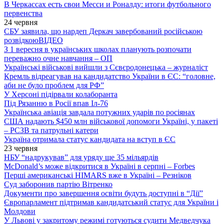
В Черкассах есть свои Месси и Роналду: итоги футбольного
первенства
24 червня
СБУ заявила, що нардеп Деркач завербований російською
розвідкою
ВІДЕО
З 1 вересня в українських школах планують розпочати
переважно очне навчання – ОП
Українські військові вийшли з Сєвєродонецька – журналіст
Кремль відреагував на кандидатство України в ЄС: “головне,
аби не було проблем для РФ”
У Херсоні підірвали колаборанта
Під Рязанню в Росії впав Іл-76
Українська авіація завдала потужних ударів по росіянах
США надають $450 млн військової допомоги Україні, у пакеті
– РСЗВ та патрульні катери
Україна отримала статус кандидата на вступ в ЄС
23 червня
НБУ “надрукував” для уряду ще 35 мільярдів
McDonald’s може відкритися в Україні в серпні – Forbes
Перші американські HIMARS вже в Україні – Резніков
Суд заборонив партію Вітренко
Документи про завершення освіти будуть доступні в “Дії”
Європарламент підтримав кандидатський статус для України і
Молдови
У Львові у закритому режимі готуються судити Медведчука