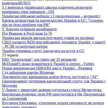
розвідкою
ВІДЕО
З 1 вересня в українських школах планують розпочати
переважно очне навчання – ОП
Українські військові вийшли з Сєвєродонецька – журналіст
Кремль відреагував на кандидатство України в ЄС: “головне,
аби не було проблем для РФ”
У Херсоні підірвали колаборанта
Під Рязанню в Росії впав Іл-76
Українська авіація завдала потужних ударів по росіянах
США надають $450 млн військової допомоги Україні, у пакеті
– РСЗВ та патрульні катери
Україна отримала статус кандидата на вступ в ЄС
23 червня
НБУ “надрукував” для уряду ще 35 мільярдів
McDonald’s може відкритися в Україні в серпні – Forbes
Перші американські HIMARS вже в Україні – Резніков
Суд заборонив партію Вітренко
Документи про завершення освіти будуть доступні в “Дії”
Європарламент підтримав кандидатський статус для України і
Молдови
У Львові у закритому режимі готуються судити Медведчука
Британська розвідка: сили РФ просунулися в бік Лисичанська
на 5 кілометрів
Влучання блискавки, утоплення, втрата свідомості: як надати
домедичну допомогу