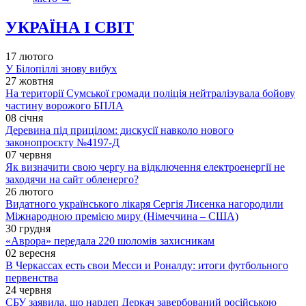
УКРАЇНА І СВІТ
17 лютого
У Білопіллі знову вибух
27 жовтня
На території Сумської громади поліція нейтралізувала бойову
частину ворожого БПЛА
08 січня
Деревина під прицілом: дискусії навколо нового
законопроєкту №4197-Д
07 червня
Як визначити свою чергу на відключення електроенергії не
заходячи на сайт обленерго?
26 лютого
Видатного українського лікаря Сергія Лисенка нагородили
Міжнародною премією миру (Німеччина – США)
30 грудня
«Аврора» передала 220 шоломів захисникам
02 вересня
В Черкассах есть свои Месси и Роналду: итоги футбольного
первенства
24 червня
СБУ заявила, що нардеп Деркач завербований російською