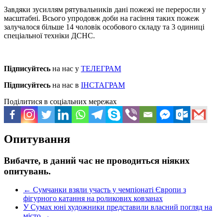
Завдяки зусиллям рятувальників дані пожежі не переросли у
масштабні. Всього упродовж доби на гасіння таких пожеж
залучалося більше 14 чоловік особового складу та 3 одиниці
спеціальної техніки ДСНС.
Підписуйтесь
на нас у
ТЕЛЕГРАМ
Підписуйтесь
на нас в
ІНСТАГРАМ
Поділитися в соціальних мережах
Опитування
Вибачте, в даний час не проводиться ніяких
опитувань.
←
Сумчанки взяли участь у чемпіонаті Європи з
фігурного катання на роликових ковзанах
У Сумах юні художники представили власний погляд на
місто
→