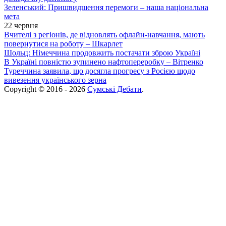
Зеленський: Пришвидшення перемоги – наша національна
мета
22 червня
Вчителі з регіонів, де відновлять офлайн-навчання, мають
повернутися на роботу – Шкарлет
Шольц: Німеччина продовжить постачати зброю Україні
В Україні повністю зупинено нафтопереробку – Вітренко
Туреччина заявила, що досягла прогресу з Росією щодо
вивезення українського зерна
Copyright © 2016 - 2026
Сумські Дебати
.