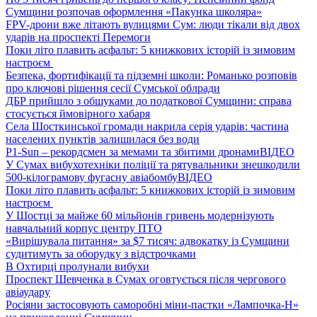
Сумщини розпочав оформлення «Пакунка школяра»
FPV-дрони вже літають вулицями Сум: люди тікали від двох
ударів на проспекті Перемоги
Поки літо плавить асфальт: 5 книжкових історій із зимовим
настроєм
Безпека, фортифікації та підземні школи: Романько розповів
про ключові рішення сесії Сумської облради
ДБР прийшло з обшуками до податкової Сумщини: справа
стосується ймовірного хабаря
Села Шосткинської громади накрила серія ударів: частина
населених пунктів залишилася без води
P1-Sun – рекордсмен за мемами та збитими дронами
ВІДЕО
У Сумах вибухотехніки поліції та рятувальники знешкодили
500-кілограмову фугасну авіабомбу
ВІДЕО
Поки літо плавить асфальт: 5 книжкових історій із зимовим
настроєм
У Шостці за майже 60 мільйонів гривень модернізують
навчальний корпус центру ПТО
«Вирішувала питання» за $7 тисяч: адвокатку із Сумщини
судитимуть за оборудку з відстрочками
В Охтирці пролунали вибухи
Проспект Шевченка в Сумах оговтується після чергового
авіаудару
Росіяни застосовують саморобні міни-пастки «Лампочка-Н»