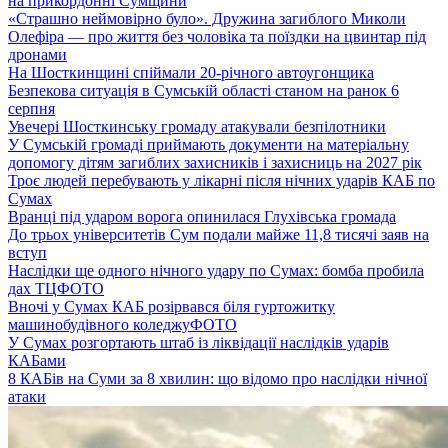
на прикордонні Сумщини
«Страшно неймовірно було». Дружина загиблого Миколи
Олефіра — про життя без чоловіка та поїздки на цвинтар під
дронами
На Шосткинщині спіймали 20-річного автоугонщика
Безпекова ситуація в Сумській області станом на ранок 6
серпня
Увечері Шосткинську громаду атакували безпілотники
У Сумській громаді приймають документи на матеріальну
допомогу дітям загиблих захисників і захисниць на 2027 рік
Троє людей перебувають у лікарні після нічних ударів КАБ по
Сумах
Вранці під ударом ворога опинилася Глухівська громада
До трьох університетів Сум подали майже 11,8 тисячі заяв на
вступ
Наслідки ще одного нічного удару по Сумах: бомба пробила
дах ТЦ
ФОТО
Вночі у Сумах КАБ розірвався біля гуртожитку
машинобудівного коледжу
ФОТО
У Сумах розгортають штаб із ліквідації наслідків ударів
КАБами
8 КАБів на Суми за 8 хвилин: що відомо про наслідки нічної
атаки