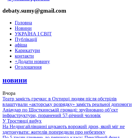
debaty.sumy@gmail.com
Головна
Новини
УКРАЇНА І СВІТ
Публікації
афіша
Карикатури
контакти
+
Додати новину
Оголошення
новини
Вчора
Театр замість гречки: в Охтирці людям після обстрілів
влаштували «акторську розрядку» замість реальної допомоги
Авіаудар по Шосткинській громаді: зруйновано об’єкт
інфраструктури, поранений 57-річний чоловік
У Тростянці вибух
На Недригайлівщині шукають ворожий дрон, який міг не
здетонувати: жителів попередили про небезпеку
По 5 тисяч гривень до першого класу: Пенсійний фонд