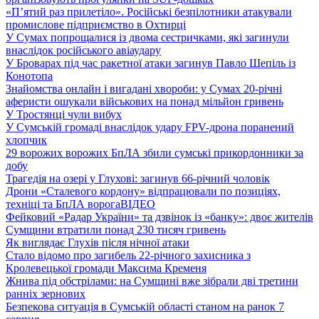
«П’ятий раз прилетіло». Російські безпілотники атакували
промислове підприємство в Охтирці
У Сумах попрощалися із двома сестричками, які загинули
внаслідок російського авіаудару
У Броварах під час ракетної атаки загинув Павло Шепіль із
Конотопа
Знайомства онлайн і вигадані хвороби: у Сумах 20-річні
аферисти ошукали військових на понад мільйон гривень
У Тростянці чули вибух
У Сумській громаді внаслідок удару FPV-дрона поранений
хлопчик
29 ворожих ворожих БпЛА збили сумські прикордонники за
добу
Трагедія на озері у Глухові: загинув 66-річний чоловік
Дрони «Сталевого кордону» відпрацювали по позиціях,
техніці та БпЛА ворога
ВІДЕО
Фейковий «Радар України» та дзвінок із «банку»: двоє жителів
Сумщини втратили понад 230 тисяч гривень
Як виглядає Глухів після нічної атаки
Стало відомо про загибель 22-річного захисника з
Кролевецької громади Максима Кременя
Жнива під обстрілами: на Сумщині вже зібрали дві третини
ранніх зернових
Безпекова ситуація в Сумській області станом на ранок 7