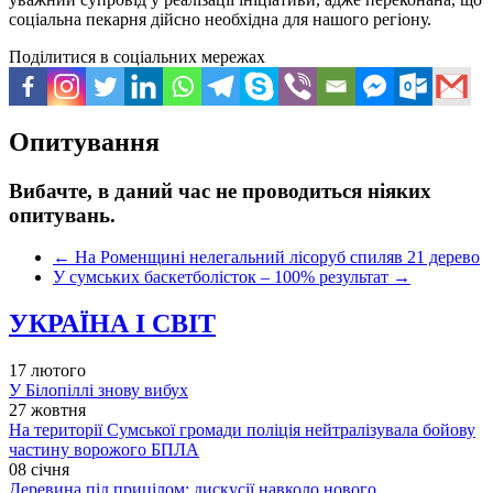
соціальна пекарня дійсно необхідна для нашого регіону.
Поділитися в соціальних мережах
Опитування
Вибачте, в даний час не проводиться ніяких
опитувань.
←
На Роменщині нелегальний лісоруб спиляв 21 дерево
У сумських баскетболісток – 100% результат
→
УКРАЇНА І СВІТ
17 лютого
У Білопіллі знову вибух
27 жовтня
На території Сумської громади поліція нейтралізувала бойову
частину ворожого БПЛА
08 січня
Деревина під прицілом: дискусії навколо нового