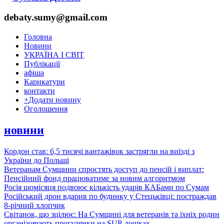
debaty.sumy@gmail.com
Головна
Новини
УКРАЇНА І СВІТ
Публікації
афіша
Карикатури
контакти
+
Додати новину
Оголошення
новини
Кордон став: 6,5 тисячі вантажівок застрягли на виїзді з
України до Польщі
Ветеранам Сумщини спростять доступ до пенсій і виплат:
Пенсійний фонд працюватиме за новим алгоритмом
Росія щомісяця подвоює кількість ударів КАБами по Сумам
Російський дрон вдарив по будинку у Стецьківці: постраждав
8-річний хлопчик
Світанок, що зцілює: На Сумщині для ветеранів та їхніх родин
організовують прогулянки на SUP-дошках