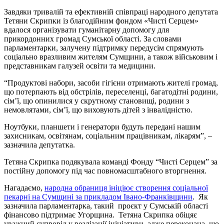
Завдяки тривалій та ефективній співпраці народного депутата
Тетяни Скрипки із благодійним фондом «Чисті Серцем»
вдалося організувати гуманітарну допомогу для
прикордонних громад Сумської області. За словами
парламентарки, залучену підтримку передусім спрямують
соціально вразливим жителям Сумщини, а також військовим і
представникам галузей освіти та медицини.
“Продуктові набори, засоби гігієни отримають жителі громад,
що потерпають від обстрілів, переселенці, багатодітні родини,
сім’ї, що опинилися у скрутному становищі, родини з
немовлятами, сім’ї, що виховують дітей з інвалідністю.
Ноутбуки, планшети і генератори будуть передані нашим
захисникам, освітянам, соціальним працівникам, лікарям”, –
зазначила депутатка.
Тетяна Скрипка подякувала команді Фонду “Чисті Серцем” за
постійну допомогу під час повномасштабного вторгнення.
Нагадаємо,
народна обраниця ініціює створення соціальної
пекарні на Сумщині за прикладом Івано-Франківщини
. Як
зазначила парламентарка, такий проєкт у Сумській області
фінансово підтримає Угорщина. Тетяна Скрипка обіцяє
уважний супровід у реалізації ініціативи, адже переконана, що