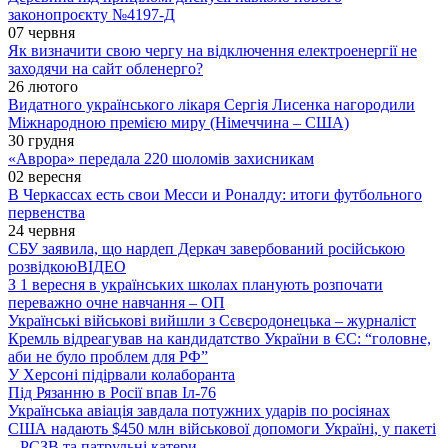
законопроєкту №4197-Д
07 червня
Як визначити свою чергу на відключення електроенергії не
заходячи на сайт обленерго?
26 лютого
Видатного українського лікаря Сергія Лисенка нагородили
Міжнародною премією миру (Німеччина – США)
30 грудня
«Аврора» передала 220 шоломів захисникам
02 вересня
В Черкассах есть свои Месси и Роналду: итоги футбольного
первенства
24 червня
СБУ заявила, що нардеп Деркач завербований російською
розвідкою
ВІДЕО
З 1 вересня в українських школах планують розпочати
переважно очне навчання – ОП
Українські військові вийшли з Сєвєродонецька – журналіст
Кремль відреагував на кандидатство України в ЄС: “головне,
аби не було проблем для РФ”
У Херсоні підірвали колаборанта
Під Рязанню в Росії впав Іл-76
Українська авіація завдала потужних ударів по росіянах
США надають $450 млн військової допомоги Україні, у пакеті
– РСЗВ та патрульні катери