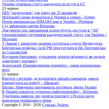
Україна отримала статус кандидата на вступ в ЄС
23 червня
НБУ “надрукував” для уряду ще 35 мільярдів
McDonald’s може відкритися в Україні в серпні – Forbes
Перші американські HIMARS вже в Україні – Резніков
Суд заборонив партію Вітренко
Документи про завершення освіти будуть доступні в “Дії”
Європарламент підтримав кандидатський статус для України і
Молдови
У Львові у закритому режимі готуються судити Медведчука
Британська розвідка: сили РФ просунулися в бік Лисичанська
на 5 кілометрів
Влучання блискавки, утоплення, втрата свідомості: як надати
домедичну допомогу
Зеленський: Пришвидшення перемоги – наша національна
мета
22 червня
Вчителі з регіонів, де відновлять офлайн-навчання, мають
повернутися на роботу – Шкарлет
Шольц: Німеччина продовжить постачати зброю Україні
В Україні повністю зупинено нафтопереробку – Вітренко
Туреччина заявила, що досягла прогресу з Росією щодо
вивезення українського зерна
Copyright © 2016 - 2026
Сумські Дебати
.