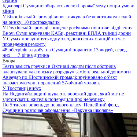
серпня
Бджолярі Сумщини збирають великі врожаї меду попри умови
війни
У Білопільській громаді ворог атакував безпілотником людей
на ринку: 10 постраждалих
У Глухівській громаді знищене росіянами поштове відділення
Вночі Суми атакували КАБи, реактивні БПЛА та інші дрони
У Сумах призупинять одну з водонасосних станцій на час
проведення ремонту
48 обстрілів за добу: на Сумщині поранено 13 людей, серед
них — 7-річна дитина
Вчора
Театр замість гречки: в Охтирці людям після обстрілів
влаштували «акторську розрядку» замість реальної допомоги
Авіаудар по Шосткинській громаді: зруйновано об’єкт
інфраструктури, поранений 57-річний чоловік
У Тростянці вибух
На Недригайлівщині шукають ворожий дрон, який міг не
здетонувати: жителів попередили про небезпеку
По 5 тисяч гривень до першого класу: Пенсійний фонд
Сумщини розпочав оформлення «Пакунка школяра»