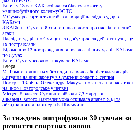
дах ТЦ
ФОТО
Вночі у Сумах КАБ розірвався біля гуртожитку
машинобудівного коледжу
ФОТО
У Сумах розгортають штаб із ліквідації наслідків ударів
КАБами
8 КАБів на Суми за 8 хвилин: що відомо про наслідки нічної
атаки
Наслідки ударів по Сумщині за добу: троє людей загинули, ще
19 постраждали
Відомо про 12 постраждалих внаслідок нічних ударів КАБами
по Сумах
Вночі Суми масовано атакували КАБами
Вчора
Усі Ромни залишаться без води: на водозаборі сталася аварія
Ситуація на лінії фронту в Сумській області 5 серпня
Померла 13-річна Олександра Макуха, поранена під час атаки
на Зноб-Новгородське у червні
Місцеві бюджети Сумщини зібрали 7,3 млрд грн
Лікарня Святого Пантелеймона отримала апарат УЗД та
обладнання від партнерів із Німеччини
За тиждень оштрафували 30 сумчан за
розпиття спиртних напоїв