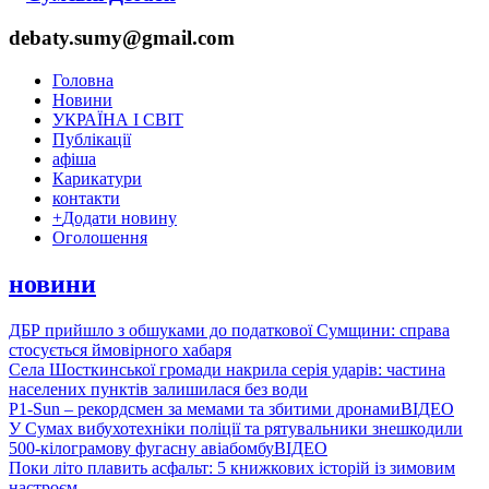
debaty.sumy@gmail.com
Головна
Новини
УКРАЇНА І СВІТ
Публікації
афіша
Карикатури
контакти
+
Додати новину
Оголошення
новини
ДБР прийшло з обшуками до податкової Сумщини: справа
стосується ймовірного хабаря
Села Шосткинської громади накрила серія ударів: частина
населених пунктів залишилася без води
P1-Sun – рекордсмен за мемами та збитими дронами
ВІДЕО
У Сумах вибухотехніки поліції та рятувальники знешкодили
500-кілограмову фугасну авіабомбу
ВІДЕО
Поки літо плавить асфальт: 5 книжкових історій із зимовим
настроєм