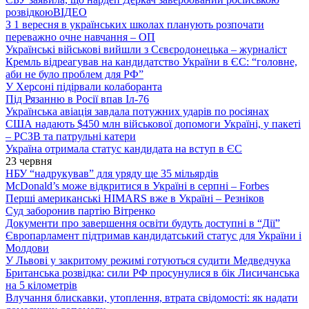
розвідкою
ВІДЕО
З 1 вересня в українських школах планують розпочати
переважно очне навчання – ОП
Українські військові вийшли з Сєвєродонецька – журналіст
Кремль відреагував на кандидатство України в ЄС: “головне,
аби не було проблем для РФ”
У Херсоні підірвали колаборанта
Під Рязанню в Росії впав Іл-76
Українська авіація завдала потужних ударів по росіянах
США надають $450 млн військової допомоги Україні, у пакеті
– РСЗВ та патрульні катери
Україна отримала статус кандидата на вступ в ЄС
23 червня
НБУ “надрукував” для уряду ще 35 мільярдів
McDonald’s може відкритися в Україні в серпні – Forbes
Перші американські HIMARS вже в Україні – Резніков
Суд заборонив партію Вітренко
Документи про завершення освіти будуть доступні в “Дії”
Європарламент підтримав кандидатський статус для України і
Молдови
У Львові у закритому режимі готуються судити Медведчука
Британська розвідка: сили РФ просунулися в бік Лисичанська
на 5 кілометрів
Влучання блискавки, утоплення, втрата свідомості: як надати