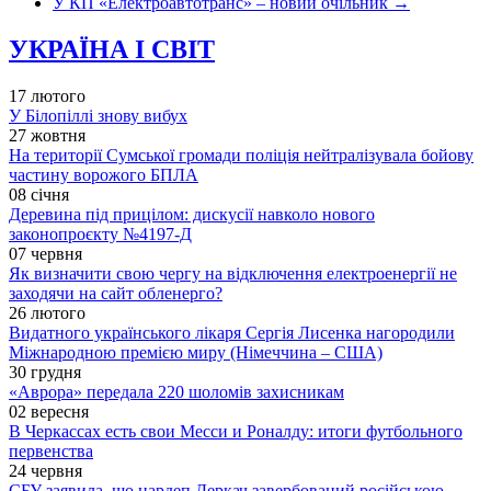
У КП «Електроавтотранс» – новий очільник
→
УКРАЇНА І СВІТ
17 лютого
У Білопіллі знову вибух
27 жовтня
На території Сумської громади поліція нейтралізувала бойову
частину ворожого БПЛА
08 січня
Деревина під прицілом: дискусії навколо нового
законопроєкту №4197-Д
07 червня
Як визначити свою чергу на відключення електроенергії не
заходячи на сайт обленерго?
26 лютого
Видатного українського лікаря Сергія Лисенка нагородили
Міжнародною премією миру (Німеччина – США)
30 грудня
«Аврора» передала 220 шоломів захисникам
02 вересня
В Черкассах есть свои Месси и Роналду: итоги футбольного
первенства
24 червня
СБУ заявила, що нардеп Деркач завербований російською