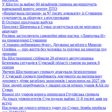
У Шостці за майже 60 мільйонів гривень модернізують
навчальний корпус центру ПТО
«Вирішувала питання» за $7 тисяч: адвокатку із Сумщини
судитимуть за оборудку з відстрочками
В Охтирці пролунали вибухи
Проспект Шевченка в Сумах оговтується після чергового
авіаудару
Росіяни застосовують саморобні міни-пастки «Лампочка-Н»
на прикордонні Сумщини
«Страшно неймовірно було». Дружина загиблого Миколи
Олефіра — про життя без чоловіка та поїздки на цвинтар під
дронами
На Шосткинщині спіймали 20-річного автоугонщика
Безпекова ситуація в Сумській області станом на ранок 6
серпня
Увечері Шосткинську громаду атакували безпілотники
У Сумській громаді приймають документи на матеріальну
допомогу дітям загиблих захисників і захисниць на 2027 рік
Троє людей перебувають у лікарні після нічних ударів КАБ по
Сумах
Вранці під ударом ворога опинилася Глухівська громада
До трьох університетів Сум подали майже 11,8 тисячі заяв на
вступ
Наслідки ще одного нічного удару по Сумах: бомба пробила