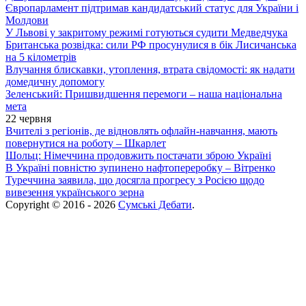
Європарламент підтримав кандидатський статус для України і
Молдови
У Львові у закритому режимі готуються судити Медведчука
Британська розвідка: сили РФ просунулися в бік Лисичанська
на 5 кілометрів
Влучання блискавки, утоплення, втрата свідомості: як надати
домедичну допомогу
Зеленський: Пришвидшення перемоги – наша національна
мета
22 червня
Вчителі з регіонів, де відновлять офлайн-навчання, мають
повернутися на роботу – Шкарлет
Шольц: Німеччина продовжить постачати зброю Україні
В Україні повністю зупинено нафтопереробку – Вітренко
Туреччина заявила, що досягла прогресу з Росією щодо
вивезення українського зерна
Copyright © 2016 - 2026
Сумські Дебати
.