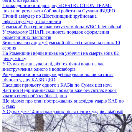
багатоповерхівки
Прикордонники підрозділу «DESTRUCTION TEAM»
показали результати бойової роботи на Сумщині
ВІДЕО
Нічний авіаудар по Шосткинщині: зруйнована
інфраструктура, є поранений
Сумський боксер виграв титул чемпіона WBO International
У сумському ЦНАПі змінюють порядок оформлення
біометричних паспортів
Безпекова ситуація у Сумській області станом на ранок 10
серпня
На Роменщині водій виїхав на узбіччя і на смерть збив 82-
річну жінку
У Сумах організували підвіз технічної води на час
знеструмлення одного з водозаборів
Рятувальники показали, як деблокували чоловіка після
нічного удару КАБ
ВІДЕО
Наслідки прильоту одного з КАБів по Сумах цієї ночі
Частина Недригайлівської громади вже без світла: ворог
уразив енергооб’єкт біля Тернів
Що відомо про стан постраждалих внаслідок ударів КАБ по
Сумах
У Сумах уже 14 постраждалих після нічних ударів авіабомб