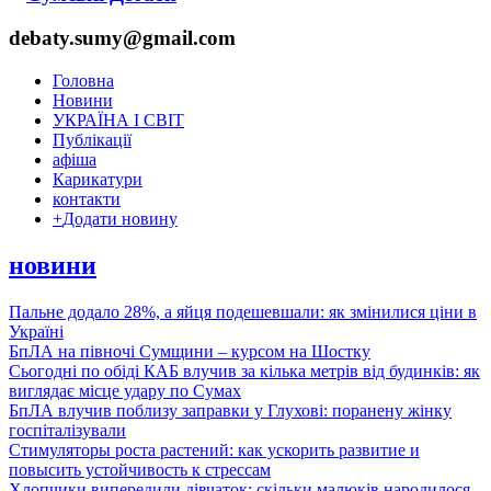
debaty.sumy@gmail.com
Головна
Новини
УКРАЇНА І СВІТ
Публікації
афіша
Карикатури
контакти
+
Додати новину
новини
Пальне додало 28%, а яйця подешевшали: як змінилися ціни в
Україні
БпЛА на півночі Сумщини – курсом на Шостку
Сьогодні по обіді КАБ влучив за кілька метрів від будинків: як
виглядає місце удару по Сумах
БпЛА влучив поблизу заправки у Глухові: поранену жінку
госпіталізували
Стимуляторы роста растений: как ускорить развитие и
повысить устойчивость к стрессам
Хлопчики випередили дівчаток: скільки малюків народилося