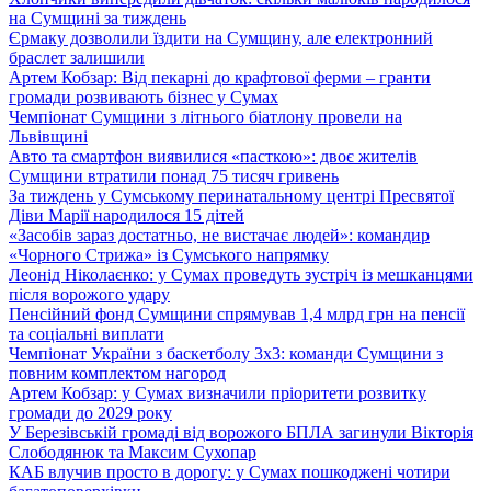
на Сумщині за тиждень
Єрмаку дозволили їздити на Сумщину, але електронний
браслет залишили
Артем Кобзар: Від пекарні до крафтової ферми – гранти
громади розвивають бізнес у Сумах
Чемпіонат Сумщини з літнього біатлону провели на
Львівщині
Авто та смартфон виявилися «пасткою»: двоє жителів
Сумщини втратили понад 75 тисяч гривень
За тиждень у Сумському перинатальному центрі Пресвятої
Діви Марії народилося 15 дітей
«Засобів зараз достатньо, не вистачає людей»: командир
«Чорного Стрижа» із Сумського напрямку
Леонід Ніколаєнко: у Сумах проведуть зустріч із мешканцями
після ворожого удару
Пенсійний фонд Сумщини спрямував 1,4 млрд грн на пенсії
та соціальні виплати
Чемпіонат України з баскетболу 3х3: команди Сумщини з
повним комплектом нагород
Артем Кобзар: у Сумах визначили пріоритети розвитку
громади до 2029 року
У Березівській громаді від ворожого БПЛА загинули Вікторія
Слободянюк та Максим Сухопар
КАБ влучив просто в дорогу: у Сумах пошкоджені чотири