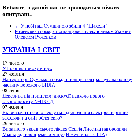
Вибачте, в даний час не проводиться ніяких
опитувань.
←
У небі над Сумщиною збили 4 “Шахеди”
Роменська громада попрощалася із захисником України
Олексієм Руженком
→
УКРАЇНА І СВІТ
17 лютого
У Білопіллі знову вибух
27 жовтня
На території Сумської громади поліція нейтралізувала бойову
частину ворожого БПЛА
08 січня
Деревина під прицілом: дискусії навколо нового
законопроєкту №4197-Д
07 червня
Як визначити свою чергу на відключення електроенергії не
заходячи на сайт обленерго?
26 лютого
Видатного українського лікаря Сергія Лисенка нагородили
Міжнародною премією миру (Німеччина – США)