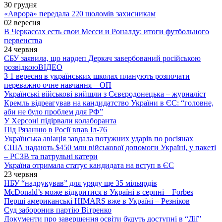
30 грудня
«Аврора» передала 220 шоломів захисникам
02 вересня
В Черкассах есть свои Месси и Роналду: итоги футбольного
первенства
24 червня
СБУ заявила, що нардеп Деркач завербований російською
розвідкою
ВІДЕО
З 1 вересня в українських школах планують розпочати
переважно очне навчання – ОП
Українські військові вийшли з Сєвєродонецька – журналіст
Кремль відреагував на кандидатство України в ЄС: “головне,
аби не було проблем для РФ”
У Херсоні підірвали колаборанта
Під Рязанню в Росії впав Іл-76
Українська авіація завдала потужних ударів по росіянах
США надають $450 млн військової допомоги Україні, у пакеті
– РСЗВ та патрульні катери
Україна отримала статус кандидата на вступ в ЄС
23 червня
НБУ “надрукував” для уряду ще 35 мільярдів
McDonald’s може відкритися в Україні в серпні – Forbes
Перші американські HIMARS вже в Україні – Резніков
Суд заборонив партію Вітренко
Документи про завершення освіти будуть доступні в “Дії”