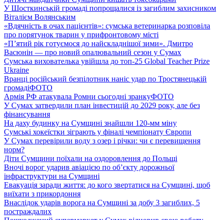
У Шосткинській громаді попрощалися із загиблим захисником
Віталієм Волянським
«Вдячність в очах пацієнтів»: сумська ветеринарка розповіла
про порятунок тварин у прифронтовому місті
«П’ятий рік готуємося до найскладнішої зими». Дмитро
Васюнін — про новий опалювальний сезон у Сумах
Сумська вихователька увійшла до топ-25 Global Teacher Prize
Ukraine
Вранці російський безпілотник наніс удар по Тростянецькій
громаді
ФОТО
Армія РФ атакувала Ромни сьогодні зранку
ФОТО
У Сумах затвердили план інвестицій до 2029 року, але без
фінансування
На даху будинку на Сумщині знайшли 120-мм міну
Сумські хокеїстки зіграють у фіналі чемпіонату Європи
У Сумах перевірили воду з озер і річки: чи є перевищення
норм?
Діти Сумщини поїхали на оздоровлення до Польщі
Вночі ворог ударив авіацією по обʼєкту дорожньої
інфраструктури на Сумщині
Евакуація заради життя: до кого звертатися на Сумщині, щоб
виїхати з прикордоння
Внаслідок ударів ворога на Сумщині за добу 3 загиблих, 5
постраждалих