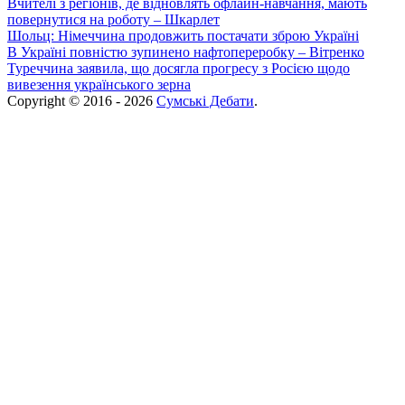
Вчителі з регіонів, де відновлять офлайн-навчання, мають
повернутися на роботу – Шкарлет
Шольц: Німеччина продовжить постачати зброю Україні
В Україні повністю зупинено нафтопереробку – Вітренко
Туреччина заявила, що досягла прогресу з Росією щодо
вивезення українського зерна
Copyright © 2016 - 2026
Сумські Дебати
.