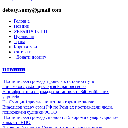
debaty.sumy@gmail.com
Головна
Новини
УКРАЇНА І СВІТ
Публікації
афіша
Карикатури
контакти
+
Додати новину
новини
Шосткинська громада провела в останню путь
військовослужбовця Сергія Барановського
У прифронтових громадах встановлять 840 мобільних
укриттів
На Сумщині зростає попит на вторинне житло
Внаслідок удару армії РФ по Ромнах постраждали люди,
пошкоджені будинки
ФОТО
Шосткинська громада: щодоби 3-5 ворожих ударів, зростає
кількість ВПО
Дитячі майданчики Сумщини кишать токсокарами