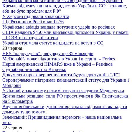
Українські військові вийшли з Сєвєродонецька – журналіст
Кремль відреагував на кандидатство України в ЄС: “головне,
аби не було проблем для РФ”
У Херсоні підірвали колаборанта
Під Рязанню в Росії впав Іл-76
Українська авіація завдала потужних ударів по росіянах
США надають $450 млн військової допомоги Україні, у пакеті
– РСЗВ та патрульні катери
Україна отримала статус кандидата на вступ в ЄС
23 червня
НБУ “надрукував” для уряду ще 35 мільярдів
McDonald’s може відкритися в Україні в серпні – Forbes
Перші американські HIMARS вже в Україні – Резніков
Суд заборонив партію Вітренко
Документи про завершення освіти будуть доступні в “Дії”
Європарламент підтримав кандидатський статус для України і
Молдови
У Львові у закритому режимі готуються судити Медведчука
Британська розвідка: сили РФ просунулися в бік Лисичанська
на 5 кілометрів
Влучання блискавки, утоплення, втрата свідомості: як надати
домедичну допомогу
Зеленський: Пришвидшення перемоги – наша національна
мета
22 червня