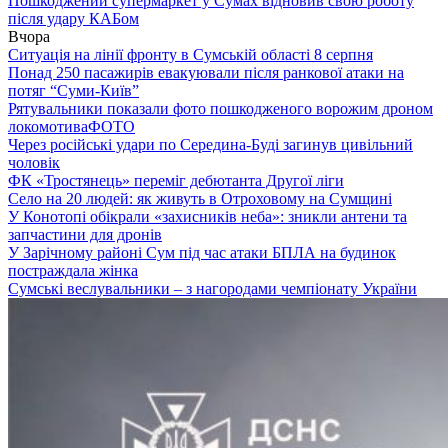
Пошкоджений супермаркет у Сумах відновив свою роботу
після удару КАБом
Вчора
Ситуація на лінії фронту в Сумській області 8 серпня
Понад 250 пасажирів евакуювали після ранкової атаки на
потяг “Суми-Київ”
Рятувальники показали фото пошкодженого ворожим дроном
локомотива
ФОТО
Через російські удари по Середина-Буді загинув цивільний
чоловік
ФК «Тростянець» переміг дебютанта Другої ліги
Село на 20 людей: як живуть в Отроховому на Сумщині
У Конотопі обікрали «захисників неба»: зникли антени та
запчастини для дронів
У Зарічному районі Сум під час атаки БПЛА на будинок
постраждала жінка
Сумські веслувальники – з нагородами чемпіонату України