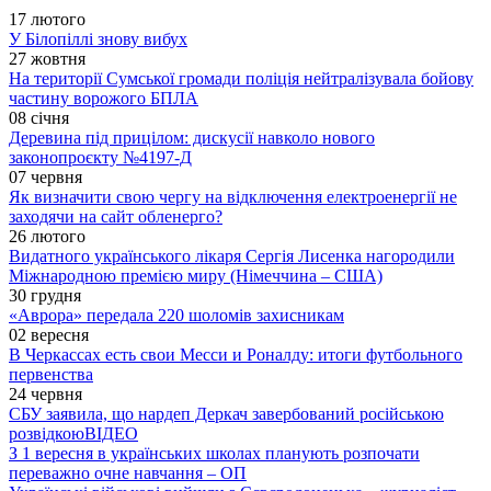
17 лютого
У Білопіллі знову вибух
27 жовтня
На території Сумської громади поліція нейтралізувала бойову
частину ворожого БПЛА
08 січня
Деревина під прицілом: дискусії навколо нового
законопроєкту №4197-Д
07 червня
Як визначити свою чергу на відключення електроенергії не
заходячи на сайт обленерго?
26 лютого
Видатного українського лікаря Сергія Лисенка нагородили
Міжнародною премією миру (Німеччина – США)
30 грудня
«Аврора» передала 220 шоломів захисникам
02 вересня
В Черкассах есть свои Месси и Роналду: итоги футбольного
первенства
24 червня
СБУ заявила, що нардеп Деркач завербований російською
розвідкою
ВІДЕО
З 1 вересня в українських школах планують розпочати
переважно очне навчання – ОП