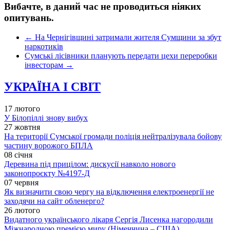
Вибачте, в даний час не проводиться ніяких
опитувань.
←
На Чернігівщині затримали жителя Сумщини за збут
наркотиків
Сумські лісівники планують передати цехи переробки
інвесторам
→
УКРАЇНА І СВІТ
17 лютого
У Білопіллі знову вибух
27 жовтня
На території Сумської громади поліція нейтралізувала бойову
частину ворожого БПЛА
08 січня
Деревина під прицілом: дискусії навколо нового
законопроєкту №4197-Д
07 червня
Як визначити свою чергу на відключення електроенергії не
заходячи на сайт обленерго?
26 лютого
Видатного українського лікаря Сергія Лисенка нагородили
Міжнародною премією миру (Німеччина – США)