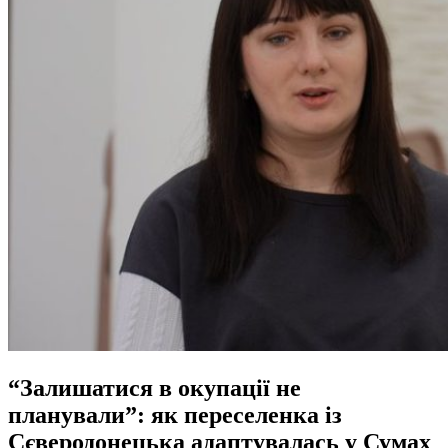
“Залишатися в окупації не
планували”: як переселенка із
Сєверодонецька адаптувалась у Сумах