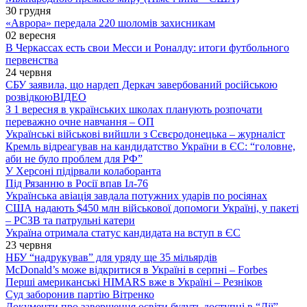
30 грудня
«Аврора» передала 220 шоломів захисникам
02 вересня
В Черкассах есть свои Месси и Роналду: итоги футбольного
первенства
24 червня
СБУ заявила, що нардеп Деркач завербований російською
розвідкою
ВІДЕО
З 1 вересня в українських школах планують розпочати
переважно очне навчання – ОП
Українські військові вийшли з Сєвєродонецька – журналіст
Кремль відреагував на кандидатство України в ЄС: “головне,
аби не було проблем для РФ”
У Херсоні підірвали колаборанта
Під Рязанню в Росії впав Іл-76
Українська авіація завдала потужних ударів по росіянах
США надають $450 млн військової допомоги Україні, у пакеті
– РСЗВ та патрульні катери
Україна отримала статус кандидата на вступ в ЄС
23 червня
НБУ “надрукував” для уряду ще 35 мільярдів
McDonald’s може відкритися в Україні в серпні – Forbes
Перші американські HIMARS вже в Україні – Резніков
Суд заборонив партію Вітренко
Документи про завершення освіти будуть доступні в “Дії”