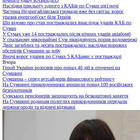
нічного удару КАБ
ВІДЕО
Наслідки прильоту одного з КАБів по Сумах цієї ночі
Частина Недригайлівської громади вже без світла: ворог
уразив енергооб’єкт біля Тернів
Що відомо про стан постраждалих внаслідок ударів КАБ по
Сумах
У Сумах уже 14 постраждалих після нічних ударів авіабомб
У спальному мікрорайоні Сум ліквідовують порив водомережі
Двоє загиблих та десять постраждалих: наслідки ворожих
обстрілів Сумщини за добу
Вночі ворог ударив по Сумах 5 КАБами: є постраждалі
Вчора
Герой України розповів про понад 40 діб в оточенні на
Сумщині
Сумщина – серед аутсайдерів фінансового рейтингу
На Сумщині прикордонники знищили понад 100 російських
безпілотників
Сумських пенсіонерів запрошують на безкоштовні заняття
На Сумщині родинам полеглих прикордонників передали
держнагороди та відомчі відзнаки