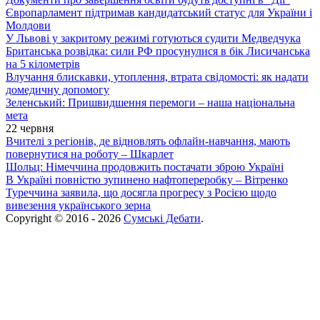
Європарламент підтримав кандидатський статус для України і
Молдови
У Львові у закритому режимі готуються судити Медведчука
Британська розвідка: сили РФ просунулися в бік Лисичанська
на 5 кілометрів
Влучання блискавки, утоплення, втрата свідомості: як надати
домедичну допомогу
Зеленський: Пришвидшення перемоги – наша національна
мета
22 червня
Вчителі з регіонів, де відновлять офлайн-навчання, мають
повернутися на роботу – Шкарлет
Шольц: Німеччина продовжить постачати зброю Україні
В Україні повністю зупинено нафтопереробку – Вітренко
Туреччина заявила, що досягла прогресу з Росією щодо
вивезення українського зерна
Copyright © 2016 - 2026
Сумські Дебати
.