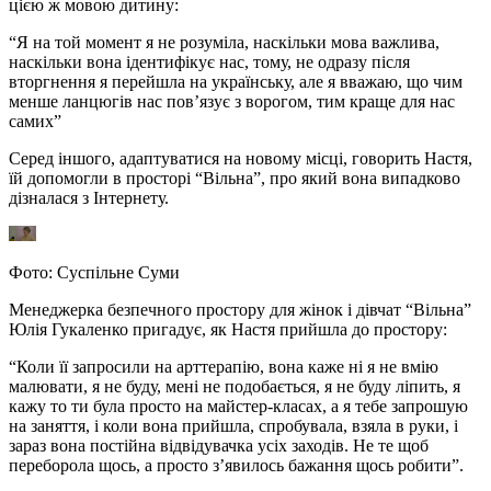
цією ж мовою дитину:
“Я на той момент я не розуміла, наскільки мова важлива,
наскільки вона ідентифікує нас, тому, не одразу після
вторгнення я перейшла на українську, але я вважаю, що чим
менше ланцюгів нас пов’язує з ворогом, тим краще для нас
самих”
Серед іншого, адаптуватися на новому місці, говорить Настя,
їй допомогли в просторі “Вільна”, про який вона випадково
дізналася з Інтернету.
Фото: Суспільне Суми
Менеджерка безпечного простору для жінок і дівчат “Вільна”
Юлія Гукаленко пригадує, як Настя прийшла до простору:
“Коли її запросили на арттерапію, вона каже ні я не вмію
малювати, я не буду, мені не подобається, я не буду ліпить, я
кажу то ти була просто на майстер-класах, а я тебе запрошую
на заняття, і коли вона прийшла, спробувала, взяла в руки, і
зараз вона постійна відвідувачка усіх заходів. Не те щоб
переборола щось, а просто з’явилось бажання щось робити”.