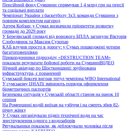
Пенсійний фонд Сумщини спрямував 1,4 млрд грн на пенсії
та соціальні виплати
Чемпіонат України з баскетболу 3х3: команди Сумщини з
повним комплектом нагород
Артем Кобзар: у Сумах визначили пріоритети розвитку
громади до 2029 року
У Березівській громаді від ворожого БПЛА загинули Вікторія
Слободянюк та Максим Сухопар
КАБ влучив просто в дорогу: у Сумах пошкоджені чотири
багатоповерхівки
Прикордонники підрозділу «DESTRUCTION TEAM»
показали результати бойової роботи на Сумщині
ВІДЕО
Нічний авіаудар по Шосткинщині: зруйнована
інфраструктура, є поранений
Сумський боксер виграв титул чемпіона WBO International
У сумському ЦНАПі змінюють порядок оформлення
біометричних паспортів
Безпекова ситуація у Сумській області станом на ранок 10
серпня
На Роменщині водій виїхав на узбіччя і на смерть збив 82-
річну жінку
У Сумах організували підвіз технічної води на час
знеструмлення одного з водозаборів
Рятувальники показали, як деблокували чоловіка після