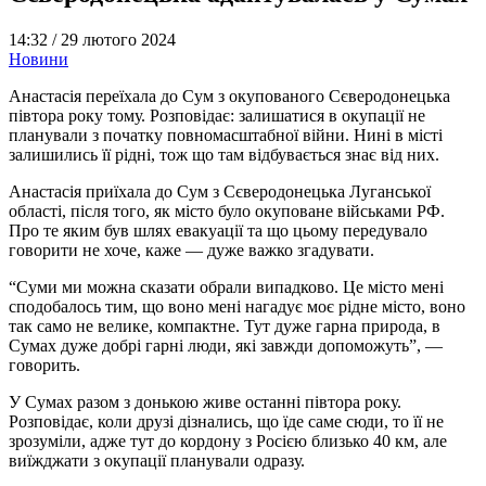
14:32 /
29 лютого 2024
Новини
Анастасія переїхала до Сум з окупованого Сєверодонецька
півтора року тому. Розповідає: залишатися в окупації не
планували з початку повномасштабної війни. Нині в місті
залишились її рідні, тож що там відбувається знає від них.
Анастасія приїхала до Сум з Сєверодонецька Луганської
області, після того, як місто було окуповане військами РФ.
Про те яким був шлях евакуації та що цьому передувало
говорити не хоче, каже — дуже важко згадувати.
“Суми ми можна сказати обрали випадково. Це місто мені
сподобалось тим, що воно мені нагадує моє рідне місто, воно
так само не велике, компактне. Тут дуже гарна природа, в
Сумах дуже добрі гарні люди, які завжди допоможуть”, —
говорить.
У Сумах разом з донькою живе останні півтора року.
Розповідає, коли друзі дізнались, що їде саме сюди, то її не
зрозуміли, адже тут до кордону з Росією близько 40 км, але
виїжджати з окупації планували одразу.