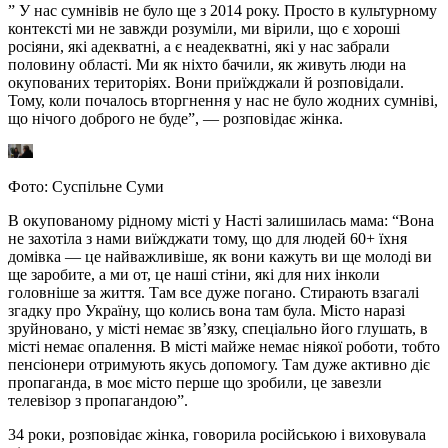
” У нас сумнівів не було ще з 2014 року. Просто в культурному
контексті ми не завжди розуміли, ми вірили, що є хороші
росіяни, які адекватні, а є неадекватні, які у нас забрали
половину області. Ми як ніхто бачили, як живуть люди на
окупованих територіях. Вони приїжджали й розповідали.
Тому, коли почалось вторгнення у нас не було жодних сумніві,
що нічого доброго не буде”, — розповідає жінка.
Фото: Суспільне Суми
В окупованому рідному місті у Насті залишилась мама: “Вона
не захотіла з нами виїжджати тому, що для людей 60+ їхня
домівка — це найважливіше, як вони кажуть ви ще молоді ви
ще заробите, а ми от, це наші стіни, які для них інколи
головніше за життя. Там все дуже погано. Стирають взагалі
згадку про Україну, що колись вона там була. Місто наразі
зруйновано, у місті немає зв’язку, спеціально його глушать, в
місті немає опалення. В місті майже немає ніякої роботи, тобто
пенсіонери отримують якусь допомогу. Там дуже активно діє
пропаганда, в моє місто перше що зробили, це завезли
телевізор з пропагандою”.
34 роки, розповідає жінка, говорила російською і виховувала