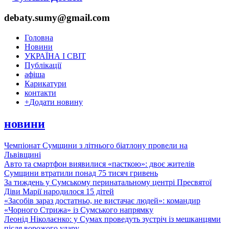
debaty.sumy@gmail.com
Головна
Новини
УКРАЇНА І СВІТ
Публікації
афіша
Карикатури
контакти
+
Додати новину
новини
Чемпіонат Сумщини з літнього біатлону провели на
Львівщині
Авто та смартфон виявилися «пасткою»: двоє жителів
Сумщини втратили понад 75 тисяч гривень
За тиждень у Сумському перинатальному центрі Пресвятої
Діви Марії народилося 15 дітей
«Засобів зараз достатньо, не вистачає людей»: командир
«Чорного Стрижа» із Сумського напрямку
Леонід Ніколаєнко: у Сумах проведуть зустріч із мешканцями
після ворожого удару