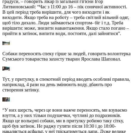
градуси, – говорить лікар із загальної гігієни Ігор
Литвиновський: “Час з 11:00 до 16 – пік сонячної активності.
В цей період треба вирішити, для чого виходити і як
виходити. Якщо треба на роботу – треба світлий вільний одяг,
щоб тіло дихало. Люди займаються спортом- біг і т.д. Треба
вирішити: може, знизити навантаження. Якщо стало погано –
прийти в затінок, випити води, постояти, далі зайнятися”.
Собаки переносять спеку гірше за людей, говорить волонтерка
Сумського товариства захисту тварин Ярослава Шаповал.
Тут, у притулку, в спекотний період вводять особливі правила,
наприклад, 4 рази на день змінюють воду, дбають про
створення затінку.
“У них шерсть, через це вони важче переносять, ми взуваємо
взуття, а у них тільки подушечки, чутливі до подразників.
Якщо це вольєрні собаки, ми в притулку робимо таку сітку,
щоб був затінок. Не раджу гуляти після 10:30 і до 18:00-
накаляється асфальт, у неї тріскатимуться лапи. Дуже велике