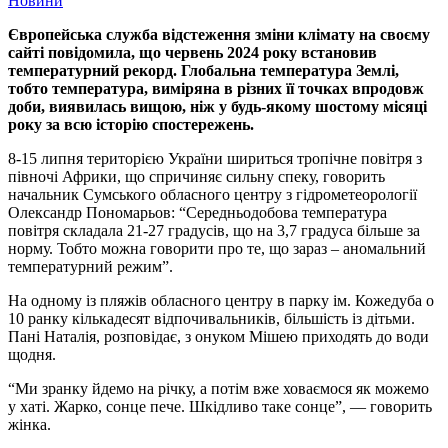
Новини
Європейська служба відстеження зміни клімату на своєму
сайті повідомила, що червень 2024 року встановив
температурний рекорд. Глобальна температура Землі,
тобто температура, виміряна в різних її точках впродовж
доби, виявилась вищою, ніж у будь-якому шостому місяці
року за всю історію спостережень.
8-15 липня територією України шириться тропічне повітря з
півночі Африки, що спричиняє сильну спеку, говорить
начальник Сумського обласного центру з гідрометеорології
Олександр Пономарьов: “Середньодобова температура
повітря складала 21-27 градусів, що на 3,7 градуса більше за
норму. Тобто можна говорити про те, що зараз – аномальний
температурний режим”.
На одному із пляжів обласного центру в парку ім. Кожедуба о
10 ранку кількадесят відпочивальників, більшість із дітьми.
Пані Наталія, розповідає, з онуком Мішею приходять до води
щодня.
“Ми зранку йдемо на річку, а потім вже ховаємося як можемо
у хаті. Жарко, сонце пече. Шкідливо таке сонце”, — говорить
жінка.