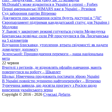
McDonald’s може відкритися в Україні в серпні – Forbes
Перші американські HIMARS вже в Україні – Резніков
Суд заборонив партію Вітренко
Документи про завершення освіти будуть доступні в “Дії”
Європарламент підтримав кандидатський статус для України і
Молдови
У Львові у закритому режимі готуються судити Медведчука
Британська розвідка: сили РФ просунулися в бік Лисичанська
на 5 кілометрів
Влучання блискавки, утоплення, втрата свідомості: як надати
домедичну допомогу
Зеленський: Пришвидшення перемоги – наша національна
мета
22 червня
Вчителі з регіонів, де відновлять офлайн-навчання, мають
повернутися на роботу – Шкарлет
Шольц: Німеччина продовжить постачати зброю Україні
В Україні повністю зупинено нафтопереробку – Вітренко
Туреччина заявила, що досягла прогресу з Росією щодо
вивезення українського зерна
Copyright © 2016 - 2026
Сумські Дебати
.