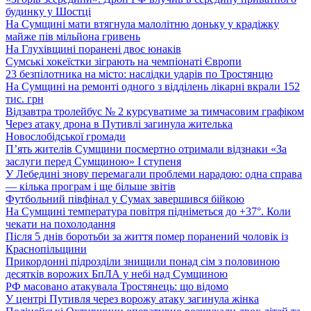
будинку у Шостці
На Сумщині мати втягнула малолітню доньку у крадіжку
майже пів мільйона гривень
На Глухівщині поранені двоє юнаків
Сумські хокеїстки зіграють на чемпіонаті Європи
23 безпілотника на місто: наслідки ударів по Тростянцю
На Сумщині на ремонті одного з відділень лікарні вкрали 152
тис. грн
Відзавтра тролейбус № 2 курсуватиме за тимчасовим графіком
Через атаку дрона в Путивлі загинула жителька
Новослобідської громади
П’ять жителів Сумщини посмертно отримали відзнаки «За
заслуги перед Сумщиною» І ступеня
У Лебедині знову перемагали проблеми нарадою: одна справа
— кілька програм і ще більше звітів
Футбольний півфінал у Сумах завершився бійкою
На Сумщині температура повітря підніметься до +37°. Коли
чекати на похолодання
Після 5 днів боротьби за життя помер поранений чоловік із
Краснопільщини
Прикордонні підрозділи знищили понад сім з половиною
десятків ворожих БпЛА у небі над Сумщиною
РФ масовано атакувала Тростянець: що відомо
У центрі Путивля через ворожу атаку загинула жінка