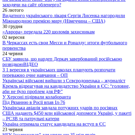
заходячи на сайт обленерго?
26 лютого
Видатного українського лікаря Сергія Лисенка нагородили
Міжнародною премією миру (Німеччина – США)
30 грудня
«Аврора» передала 220 шоломів захисникам
02 вересня
В Черкассах есть свои Месси и Роналду: итоги футбольного
первенства
24 червня
СБУ заявила, що нардеп Деркач завербований російською
розвідкою
ВІДЕО
З 1 вересня в українських школах планують розпочати
переважно очне навчання – ОП
Українські військові вийшли з Сєвєродонецька – журналіст
Кремль відреагував на кандидатство України в ЄС: “головне,
аби не було проблем для РФ”
У Херсоні підірвали колаборанта
Під Рязанню в Росії впав Іл-76
Українська авіація завдала потужних ударів по росіянах
США надають $450 млн військової допомоги Україні, у пакеті
– РСЗВ та патрульні катери
Україна отримала статус кандидата на вступ в ЄС
23 червня
НБУ “надрукував” для уряду ще 35 мільярдів