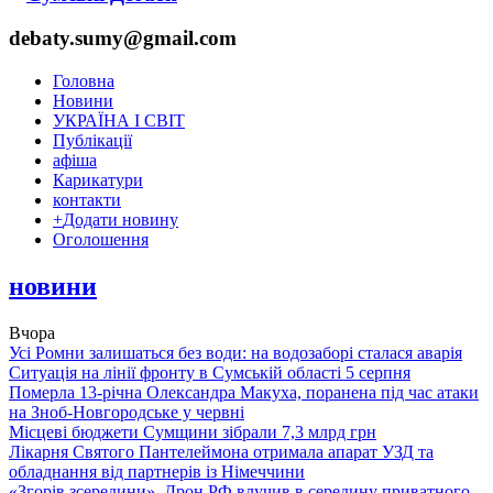
debaty.sumy@gmail.com
Головна
Новини
УКРАЇНА І СВІТ
Публікації
афіша
Карикатури
контакти
+
Додати новину
Оголошення
новини
Вчора
Усі Ромни залишаться без води: на водозаборі сталася аварія
Ситуація на лінії фронту в Сумській області 5 серпня
Померла 13-річна Олександра Макуха, поранена під час атаки
на Зноб-Новгородське у червні
Місцеві бюджети Сумщини зібрали 7,3 млрд грн
Лікарня Святого Пантелеймона отримала апарат УЗД та
обладнання від партнерів із Німеччини
«Згорів зсередини». Дрон РФ влучив в середину приватного