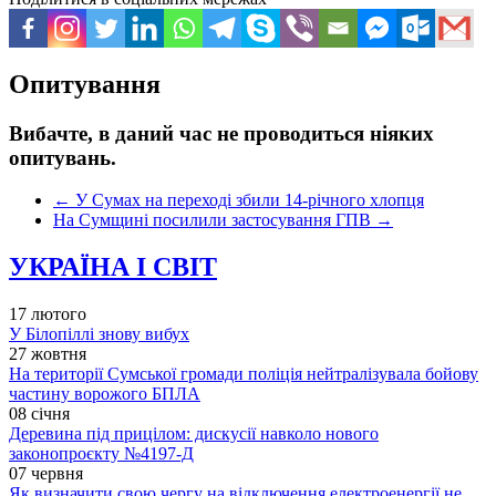
Опитування
Вибачте, в даний час не проводиться ніяких
опитувань.
←
У Сумах на переході збили 14-річного хлопця
На Сумщині посилили застосування ГПВ
→
УКРАЇНА І СВІТ
17 лютого
У Білопіллі знову вибух
27 жовтня
На території Сумської громади поліція нейтралізувала бойову
частину ворожого БПЛА
08 січня
Деревина під прицілом: дискусії навколо нового
законопроєкту №4197-Д
07 червня
Як визначити свою чергу на відключення електроенергії не