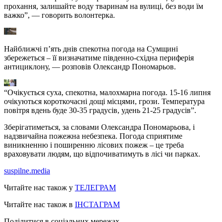
прохання, залишайте воду тваринам на вулиці, без води їм
важко”, — говорить волонтерка.
Найближчі п’ять днів спекотна погода на Сумщині
збережеться – її визначатиме південно-східна периферія
антициклону, — розповів Олександр Пономарьов.
“Очікується суха, спекотна, малохмарна погода. 15-16 липня
очікуються короткочасні дощі місцями, грози. Температура
повітря вдень буде 30-35 градусів, удень 21-25 градусів”.
Зберігатиметься, за словами Олександра Пономарьова, і
надзвичайна пожежна небезпека. Погода сприятиме
виникненню і поширенню лісових пожеж – це треба
враховувати людям, що відпочиватимуть в лісі чи парках.
suspilne.media
Читайте нас також у
ТЕЛЕГРАМ
Читайте нас також в
ІНСТАГРАМ
Поділитися в соціальних мережах