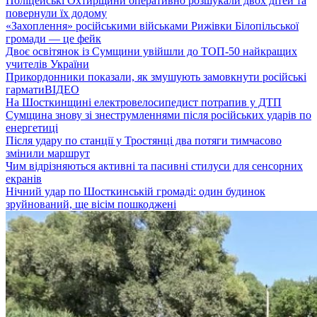
Поліцейські Охтирщини оперативно розшукали двох дітей та
повернули їх додому
«Захоплення» російськими військами Рижівки Білопільської
громади — це фейк
Двоє освітянок із Сумщини увійшли до ТОП-50 найкращих
учителів України
Прикордонники показали, як змушують замовкнути російські
гармати
ВІДЕО
На Шосткинщині електровелосипедист потрапив у ДТП
Сумщина знову зі знеструмленнями після російських ударів по
енергетиці
Після удару по станції у Тростянці два потяги тимчасово
змінили маршрут
Чим відрізняються активні та пасивні стилуси для сенсорних
екранів
Нічний удар по Шосткинській громаді: один будинок
зруйнований, ще вісім пошкоджені