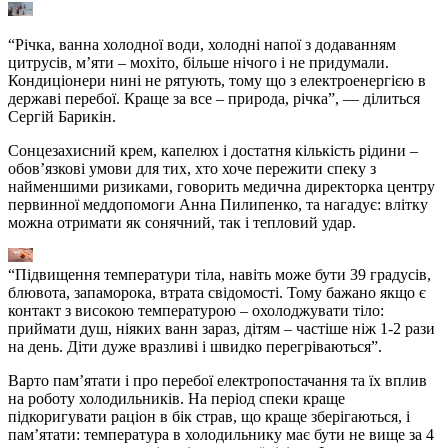
“Річка, ванна холодної води, холодні напої з додаванням
цитрусів, м’яти – мохіто, більше нічого і не придумали.
Кондиціонери нині не рятують, тому що з електроенергією в
державі перебої. Краще за все – природа, річка”, — ділиться
Сергій Барикін.
Сонцезахисний крем, капелюх і достатня кількість рідини –
обов’язкові умови для тих, хто хоче пережити спеку з
найменшими ризиками, говорить медична директорка центру
первинної меддопомоги Анна Пилипенко, та нагадує: влітку
можна отримати як сонячний, так і тепловий удар.
“Підвищення температури тіла, навіть може бути 39 градусів,
блювота, запаморока, втрата свідомості. Тому бажано якщо є
контакт з високою температурою – охолоджувати тіло:
приймати душ, ніяких ванн зараз, дітям – частіше ніж 1-2 рази
на день. Діти дуже вразливі і швидко перегріваються”.
Варто пам’ятати і про перебої електропостачання та їх вплив
на роботу холодильників. На період спеки краще
підкоригувати раціон в бік страв, що краще зберігаються, і
пам’ятати: температура в холодильнику має бути не вище за 4