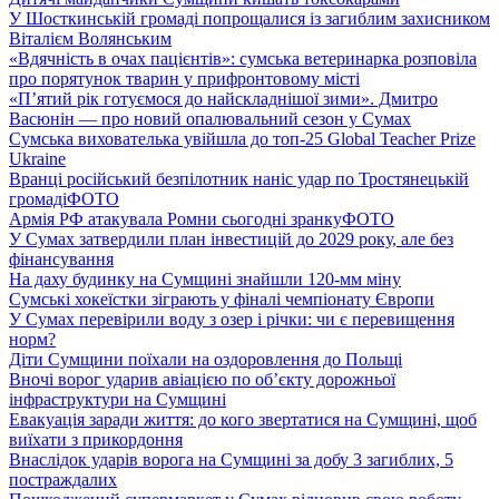
У Шосткинській громаді попрощалися із загиблим захисником
Віталієм Волянським
«Вдячність в очах пацієнтів»: сумська ветеринарка розповіла
про порятунок тварин у прифронтовому місті
«П’ятий рік готуємося до найскладнішої зими». Дмитро
Васюнін — про новий опалювальний сезон у Сумах
Сумська вихователька увійшла до топ-25 Global Teacher Prize
Ukraine
Вранці російський безпілотник наніс удар по Тростянецькій
громаді
ФОТО
Армія РФ атакувала Ромни сьогодні зранку
ФОТО
У Сумах затвердили план інвестицій до 2029 року, але без
фінансування
На даху будинку на Сумщині знайшли 120-мм міну
Сумські хокеїстки зіграють у фіналі чемпіонату Європи
У Сумах перевірили воду з озер і річки: чи є перевищення
норм?
Діти Сумщини поїхали на оздоровлення до Польщі
Вночі ворог ударив авіацією по обʼєкту дорожньої
інфраструктури на Сумщині
Евакуація заради життя: до кого звертатися на Сумщині, щоб
виїхати з прикордоння
Внаслідок ударів ворога на Сумщині за добу 3 загиблих, 5
постраждалих