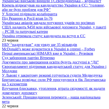
Українські військові вийшли з Сєвєродонецька – журналіст
Кремль відреагував на кандидатство України в ЄС: “головне,
аби не було проблем для РФ”
У Херсоні підірвали колаборанта
Під Рязанню в Росії впав Іл-76
Українська авіація завдала потужних ударів по росіянах
США надають $450 млн військової допомоги Україні, у пакеті
– РСЗВ та патрульні катери
Україна отримала статус кандидата на вступ в ЄС
23 червня
НБУ “надрукував” для уряду ще 35 мільярдів
McDonald’s може відкритися в Україні в серпні – Forbes
Перші американські HIMARS вже в Україні – Резніков
Суд заборонив партію Вітренко
Документи про завершення освіти будуть доступні в “Дії”
Європарламент підтримав кандидатський статус для України і
Молдови
У Львові у закритому режимі готуються судити Медведчука
Британська розвідка: сили РФ просунулися в бік Лисичанська
на 5 кілометрів
Влучання блискавки, утоплення, втрата свідомості: як надати
домедичну допомогу
Зеленський: Пришвидшення перемоги – наша національна
мета
22 червня