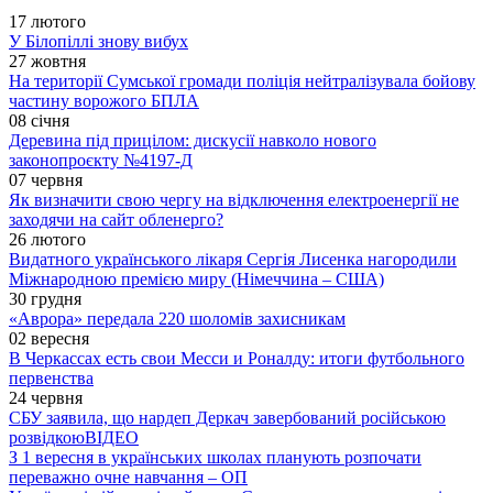
17 лютого
У Білопіллі знову вибух
27 жовтня
На території Сумської громади поліція нейтралізувала бойову
частину ворожого БПЛА
08 січня
Деревина під прицілом: дискусії навколо нового
законопроєкту №4197-Д
07 червня
Як визначити свою чергу на відключення електроенергії не
заходячи на сайт обленерго?
26 лютого
Видатного українського лікаря Сергія Лисенка нагородили
Міжнародною премією миру (Німеччина – США)
30 грудня
«Аврора» передала 220 шоломів захисникам
02 вересня
В Черкассах есть свои Месси и Роналду: итоги футбольного
первенства
24 червня
СБУ заявила, що нардеп Деркач завербований російською
розвідкою
ВІДЕО
З 1 вересня в українських школах планують розпочати
переважно очне навчання – ОП