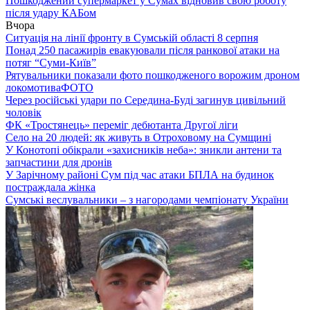
Пошкоджений супермаркет у Сумах відновив свою роботу
після удару КАБом
Вчора
Ситуація на лінії фронту в Сумській області 8 серпня
Понад 250 пасажирів евакуювали після ранкової атаки на
потяг “Суми-Київ”
Рятувальники показали фото пошкодженого ворожим дроном
локомотива
ФОТО
Через російські удари по Середина-Буді загинув цивільний
чоловік
ФК «Тростянець» переміг дебютанта Другої ліги
Село на 20 людей: як живуть в Отроховому на Сумщині
У Конотопі обікрали «захисників неба»: зникли антени та
запчастини для дронів
У Зарічному районі Сум під час атаки БПЛА на будинок
постраждала жінка
Сумські веслувальники – з нагородами чемпіонату України