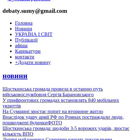
debaty.sumy@gmail.com
Головна
Новини
УКРАЇНА І СВІТ
Публікації
афіша
Карикатури
контакти
+
Додати новину
новини
Шосткинська громада провела в останню путь
військовослужбовця Сергія Барановського
У прифронтових громадах встановлять 840 мобільних
укриттів
На Сумщині зростає попит на вторинне житло
Внаслідок удару армії РФ по Ромнах постраждали люди,
пошкоджені будинки
ФОТО
Шосткинська громада: щодоби 3-5 ворожих ударів, зростає
кількість ВПО
Дитячі майданчики Сумщини кишать токсокарами