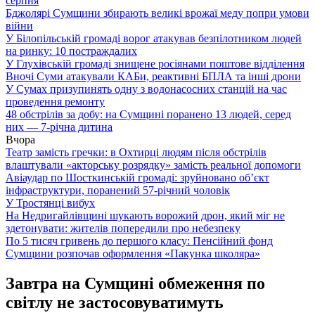
серпня
Бджолярі Сумщини збирають великі врожаї меду попри умови
війни
У Білопільській громаді ворог атакував безпілотником людей
на ринку: 10 постраждалих
У Глухівській громаді знищене росіянами поштове відділення
Вночі Суми атакували КАБи, реактивні БПЛА та інші дрони
У Сумах призупинять одну з водонасосних станцій на час
проведення ремонту
48 обстрілів за добу: на Сумщині поранено 13 людей, серед
них — 7-річна дитина
Вчора
Театр замість гречки: в Охтирці людям після обстрілів
влаштували «акторську розрядку» замість реальної допомоги
Авіаудар по Шосткинській громаді: зруйновано об’єкт
інфраструктури, поранений 57-річний чоловік
У Тростянці вибух
На Недригайлівщині шукають ворожий дрон, який міг не
здетонувати: жителів попередили про небезпеку
По 5 тисяч гривень до першого класу: Пенсійний фонд
Сумщини розпочав оформлення «Пакунка школяра»
Завтра на Сумщині обмеження по
світлу не застосовуватимуть