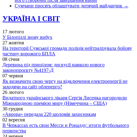
його створенні після завершення війни
Сумчани просять облаштувати дитячий майданчик
→
УКРАЇНА І СВІТ
17 лютого
У Білопіллі знову вибух
27 жовтня
На території Сумської громади поліція нейтралізувала бойову
частину ворожого БПЛА
08 січня
Деревина під прицілом: дискусії навколо нового
законопроєкту №4197-Д
07 червня
Як визначити свою чергу на відключення електроенергії не
заходячи на сайт обленерго?
26 лютого
Видатного українського лікаря Сергія Лисенка нагородили
Міжнародною премією миру (Німеччина – США)
30 грудня
«Аврора» передала 220 шоломів захисникам
02 вересня
В Черкассах есть свои Месси и Роналду: итоги футбольного
первенства
24 червня