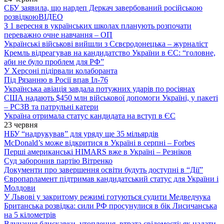
СБУ заявила, що нардеп Деркач завербований російською
розвідкою
ВІДЕО
З 1 вересня в українських школах планують розпочати
переважно очне навчання – ОП
Українські військові вийшли з Сєвєродонецька – журналіст
Кремль відреагував на кандидатство України в ЄС: “головне,
аби не було проблем для РФ”
У Херсоні підірвали колаборанта
Під Рязанню в Росії впав Іл-76
Українська авіація завдала потужних ударів по росіянах
США надають $450 млн військової допомоги Україні, у пакеті
– РСЗВ та патрульні катери
Україна отримала статус кандидата на вступ в ЄС
23 червня
НБУ “надрукував” для уряду ще 35 мільярдів
McDonald’s може відкритися в Україні в серпні – Forbes
Перші американські HIMARS вже в Україні – Резніков
Суд заборонив партію Вітренко
Документи про завершення освіти будуть доступні в “Дії”
Європарламент підтримав кандидатський статус для України і
Молдови
У Львові у закритому режимі готуються судити Медведчука
Британська розвідка: сили РФ просунулися в бік Лисичанська
на 5 кілометрів
Влучання блискавки, утоплення, втрата свідомості: як надати