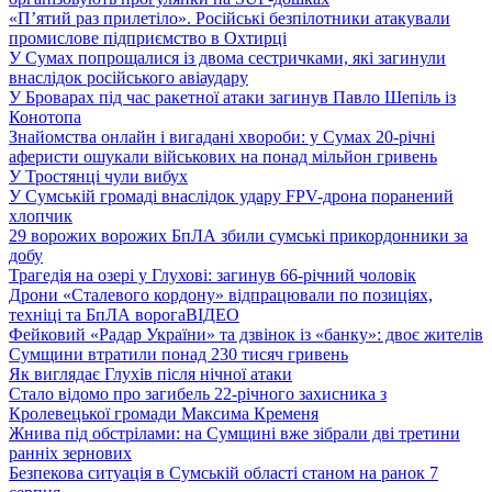
«П’ятий раз прилетіло». Російські безпілотники атакували
промислове підприємство в Охтирці
У Сумах попрощалися із двома сестричками, які загинули
внаслідок російського авіаудару
У Броварах під час ракетної атаки загинув Павло Шепіль із
Конотопа
Знайомства онлайн і вигадані хвороби: у Сумах 20-річні
аферисти ошукали військових на понад мільйон гривень
У Тростянці чули вибух
У Сумській громаді внаслідок удару FPV-дрона поранений
хлопчик
29 ворожих ворожих БпЛА збили сумські прикордонники за
добу
Трагедія на озері у Глухові: загинув 66-річний чоловік
Дрони «Сталевого кордону» відпрацювали по позиціях,
техніці та БпЛА ворога
ВІДЕО
Фейковий «Радар України» та дзвінок із «банку»: двоє жителів
Сумщини втратили понад 230 тисяч гривень
Як виглядає Глухів після нічної атаки
Стало відомо про загибель 22-річного захисника з
Кролевецької громади Максима Кременя
Жнива під обстрілами: на Сумщині вже зібрали дві третини
ранніх зернових
Безпекова ситуація в Сумській області станом на ранок 7