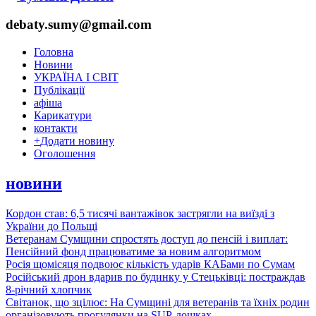
debaty.sumy@gmail.com
Головна
Новини
УКРАЇНА І СВІТ
Публікації
афіша
Карикатури
контакти
+
Додати новину
Оголошення
новини
Кордон став: 6,5 тисячі вантажівок застрягли на виїзді з
України до Польщі
Ветеранам Сумщини спростять доступ до пенсій і виплат:
Пенсійний фонд працюватиме за новим алгоритмом
Росія щомісяця подвоює кількість ударів КАБами по Сумам
Російський дрон вдарив по будинку у Стецьківці: постраждав
8-річний хлопчик
Світанок, що зцілює: На Сумщині для ветеранів та їхніх родин
організовують прогулянки на SUP-дошках