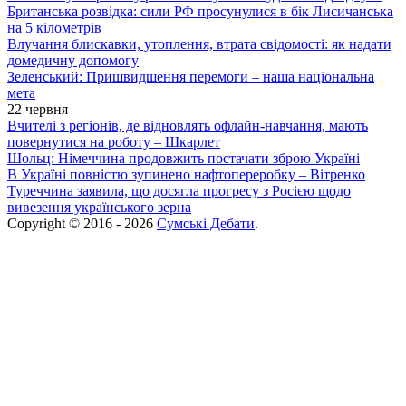
Британська розвідка: сили РФ просунулися в бік Лисичанська
на 5 кілометрів
Влучання блискавки, утоплення, втрата свідомості: як надати
домедичну допомогу
Зеленський: Пришвидшення перемоги – наша національна
мета
22 червня
Вчителі з регіонів, де відновлять офлайн-навчання, мають
повернутися на роботу – Шкарлет
Шольц: Німеччина продовжить постачати зброю Україні
В Україні повністю зупинено нафтопереробку – Вітренко
Туреччина заявила, що досягла прогресу з Росією щодо
вивезення українського зерна
Copyright © 2016 - 2026
Сумські Дебати
.