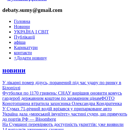
debaty.sumy@gmail.com
Головна
Новини
УКРАЇНА І СВІТ
Публікації
афіша
Карикатури
контакти
+
Додати новину
новини
У лікарні помер дідусь, поранений під час удару по ринку в
Білопіллі
Футболки по 1170 гривень: СНАУ вирішив оновити комусь
гардероб державним коштом по захмарним цінам
ФОТО
Конотопщина втратила захисника Олександра Кондратенка
У Сумах 71-річний водій врізався у припарковане авто
Україна дала «морський імунітет» частині суден, що прямують
до портів РФ — Bloomberg
На Сумщині перевіряють доступність укриттів: уже виявили
14 випадків зачинених сховищ