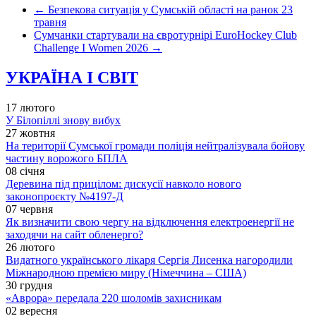
←
Безпекова ситуація у Сумській області на ранок 23
травня
Сумчанки стартували на євротурнірі EuroHockey Club
Challenge I Women 2026
→
УКРАЇНА І СВІТ
17 лютого
У Білопіллі знову вибух
27 жовтня
На території Сумської громади поліція нейтралізувала бойову
частину ворожого БПЛА
08 січня
Деревина під прицілом: дискусії навколо нового
законопроєкту №4197-Д
07 червня
Як визначити свою чергу на відключення електроенергії не
заходячи на сайт обленерго?
26 лютого
Видатного українського лікаря Сергія Лисенка нагородили
Міжнародною премією миру (Німеччина – США)
30 грудня
«Аврора» передала 220 шоломів захисникам
02 вересня