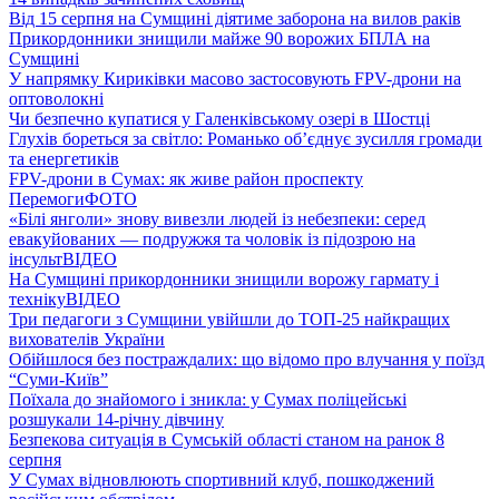
Від 15 серпня на Сумщині діятиме заборона на вилов раків
Прикордонники знищили майже 90 ворожих БПЛА на
Сумщині
У напрямку Кириківки масово застосовують FPV-дрони на
оптоволокні
Чи безпечно купатися у Галенківському озері в Шостці
Глухів бореться за світло: Романько об’єднує зусилля громади
та енергетиків
FPV-дрони в Сумах: як живе район проспекту
Перемоги
ФОТО
«Білі янголи» знову вивезли людей із небезпеки: серед
евакуйованих — подружжя та чоловік із підозрою на
інсульт
ВІДЕО
На Сумщині прикордонники знищили ворожу гармату і
техніку
ВІДЕО
Три педагоги з Сумщини увійшли до ТОП-25 найкращих
вихователів України
Обійшлося без постраждалих: що відомо про влучання у поїзд
“Суми-Київ”
Поїхала до знайомого і зникла: у Сумах поліцейські
розшукали 14-річну дівчину
Безпекова ситуація в Сумській області станом на ранок 8
серпня
У Сумах відновлюють спортивний клуб, пошкоджений