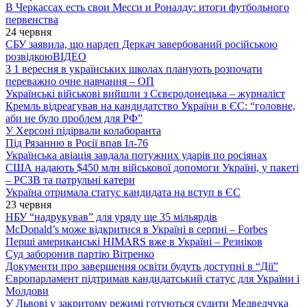
В Черкассах есть свои Месси и Роналду: итоги футбольного
первенства
24 червня
СБУ заявила, що нардеп Деркач завербований російською
розвідкою
ВІДЕО
З 1 вересня в українських школах планують розпочати
переважно очне навчання – ОП
Українські військові вийшли з Сєвєродонецька – журналіст
Кремль відреагував на кандидатство України в ЄС: “головне,
аби не було проблем для РФ”
У Херсоні підірвали колаборанта
Під Рязанню в Росії впав Іл-76
Українська авіація завдала потужних ударів по росіянах
США надають $450 млн військової допомоги Україні, у пакеті
– РСЗВ та патрульні катери
Україна отримала статус кандидата на вступ в ЄС
23 червня
НБУ “надрукував” для уряду ще 35 мільярдів
McDonald’s може відкритися в Україні в серпні – Forbes
Перші американські HIMARS вже в Україні – Резніков
Суд заборонив партію Вітренко
Документи про завершення освіти будуть доступні в “Дії”
Європарламент підтримав кандидатський статус для України і
Молдови
У Львові у закритому режимі готуються судити Медведчука