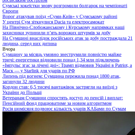
російським обстрілом
Сумські хокеїстки знову розгромили болгарок на чемпіонаті
Європи
Ворог атакував поїзд «Суми-Київ» у Сумському районі
У центрі Сум зіткнулися Dacia та електросамокат
На Північно-Слобожанському і Курському напрямках наші
захисники зупинили п’ять ворожих штурмів за добу
На Сумщині внаслідок російських атак за добу постраждала 21
людина, серед них дитина
Вчора
Сумщину за місяць умовно знеструмили повністю майже
тричі: енергетики відновили понад 1,34 млн підключень
«Імпульс згас за лічені дні»: Трамп відмовив Україні в Patriot, а
Маск — у Starlink для ударів по РФ
Липень під вогнем: Сумщина пережила понад 1800 атак,
загинули 32 людини
Кордон став: 6,5 тисячі вантажівок застрягли на виїзді з
України до Польщі
Ветеранам Сумщини спростять доступ до пенсій і виплат:
Пенсійний фонд працюватиме за новим алгоритмом
Росія щомісяця подвоює кількість ударів КАБами по Сумам