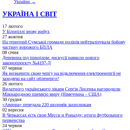
України
→
УКРАЇНА І СВІТ
17 лютого
У Білопіллі знову вибух
27 жовтня
На території Сумської громади поліція нейтралізувала бойову
частину ворожого БПЛА
08 січня
Деревина під прицілом: дискусії навколо нового
законопроєкту №4197-Д
07 червня
Як визначити свою чергу на відключення електроенергії не
заходячи на сайт обленерго?
26 лютого
Видатного українського лікаря Сергія Лисенка нагородили
Міжнародною премією миру (Німеччина – США)
30 грудня
«Аврора» передала 220 шоломів захисникам
02 вересня
В Черкассах есть свои Месси и Роналду: итоги футбольного
первенства
24 червня