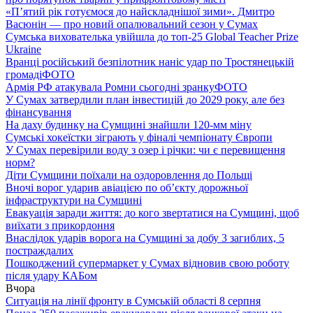
«П’ятий рік готуємося до найскладнішої зими». Дмитро
Васюнін — про новий опалювальний сезон у Сумах
Сумська вихователька увійшла до топ-25 Global Teacher Prize
Ukraine
Вранці російський безпілотник наніс удар по Тростянецькій
громаді
ФОТО
Армія РФ атакувала Ромни сьогодні зранку
ФОТО
У Сумах затвердили план інвестицій до 2029 року, але без
фінансування
На даху будинку на Сумщині знайшли 120-мм міну
Сумські хокеїстки зіграють у фіналі чемпіонату Європи
У Сумах перевірили воду з озер і річки: чи є перевищення
норм?
Діти Сумщини поїхали на оздоровлення до Польщі
Вночі ворог ударив авіацією по обʼєкту дорожньої
інфраструктури на Сумщині
Евакуація заради життя: до кого звертатися на Сумщині, щоб
виїхати з прикордоння
Внаслідок ударів ворога на Сумщині за добу 3 загиблих, 5
постраждалих
Пошкоджений супермаркет у Сумах відновив свою роботу
після удару КАБом
Вчора
Ситуація на лінії фронту в Сумській області 8 серпня