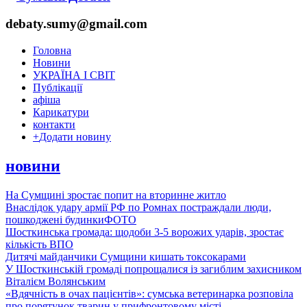
debaty.sumy@gmail.com
Головна
Новини
УКРАЇНА І СВІТ
Публікації
афіша
Карикатури
контакти
+
Додати новину
новини
На Сумщині зростає попит на вторинне житло
Внаслідок удару армії РФ по Ромнах постраждали люди,
пошкоджені будинки
ФОТО
Шосткинська громада: щодоби 3-5 ворожих ударів, зростає
кількість ВПО
Дитячі майданчики Сумщини кишать токсокарами
У Шосткинській громаді попрощалися із загиблим захисником
Віталієм Волянським
«Вдячність в очах пацієнтів»: сумська ветеринарка розповіла
про порятунок тварин у прифронтовому місті