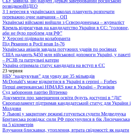
СБУ заявила, що нардеп Деркач завербований російською
розвідкою
ВІДЕО
З 1 вересня в українських школах планують розпочати
переважно очне навчання – ОП
Українські військові вийшли з Сєвєродонецька – журналіст
Кремль відреагував на кандидатство України в ЄС: “головне,
аби не було проблем для РФ”
У Херсоні підірвали колаборанта
Під Рязанню в Росії впав Іл-76
Українська авіація завдала потужних ударів по росіянах
США надають $450 млн військової допомоги Україні, у пакеті
– РСЗВ та патрульні катери
Україна отримала статус кандидата на вступ в ЄС
23 червня
НБУ “надрукував” для уряду ще 35 мільярдів
McDonald’s може відкритися в Україні в серпні – Forbes
Перші американські HIMARS вже в Україні – Резніков
Суд заборонив партію Вітренко
Документи про завершення освіти будуть доступні в “Дії”
Європарламент підтримав кандидатський статус для України і
Молдови
У Львові у закритому режимі готуються судити Медведчука
Британська розвідка: сили РФ просунулися в бік Лисичанська
на 5 кілометрів
Влучання блискавки, утоплення, втрата свідомості: як надати