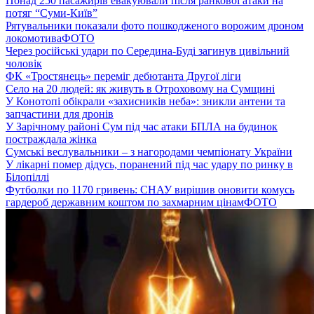
Понад 250 пасажирів евакуювали після ранкової атаки на
потяг “Суми-Київ”
Рятувальники показали фото пошкодженого ворожим дроном
локомотива
ФОТО
Через російські удари по Середина-Буді загинув цивільний
чоловік
ФК «Тростянець» переміг дебютанта Другої ліги
Село на 20 людей: як живуть в Отроховому на Сумщині
У Конотопі обікрали «захисників неба»: зникли антени та
запчастини для дронів
У Зарічному районі Сум під час атаки БПЛА на будинок
постраждала жінка
Сумські веслувальники – з нагородами чемпіонату України
У лікарні помер дідусь, поранений під час удару по ринку в
Білопіллі
Футболки по 1170 гривень: СНАУ вирішив оновити комусь
гардероб державним коштом по захмарним цінам
ФОТО