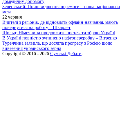
домедичну допомогу
Зеленський: Пришвидшення перемоги – наша національна
мета
22 червня
Вчителі з регіонів, де відновлять офлайн-навчання, мають
повернутися на роботу – Шкарлет
Шольц: Німеччина продовжить постачати зброю Україні
В Україні повністю зупинено нафтопереробку – Вітренко
Туреччина заявила, що досягла прогресу з Росією щодо
вивезення українського зерна
Copyright © 2016 - 2026
Сумські Дебати
.