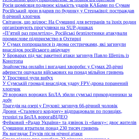
Росія щомісяця подвоює кількість ударів КАБами по Сумам
Російський дрон вдарив по будинку у Стецьківці: постраждав
8-річний хлопчик
Світанок, що зцілює: На Сумщині для ветеранів та їхніх родин
організовують прогулянки на SUP-дошках
«П’ятий раз прилетіло». Російські безпілотники атакували
промислове підприємство в Охтирці
У Сумах попрощалися із двома сестричками, які загинули
внаслідок російського авіаудару
У Броварах під час ракетної атаки загинув Павло Шепіль із
Конотопа
Знайомства онлайн і вигадані хвороби: у Сумах 20-річні
аферисти ошукали військових на понад мільйон гривень
У Тростянці чули вибух
У Сумській громаді внаслідок удару FPV-дрона поранений
хлопчик
29 ворожих ворожих БпЛА збили сумські прикордонники за
добу
Трагедія на озері у Глухові: загинув 66-річний чоловік
Дрони «Сталевого кордону» відпрацювали по позиціях,
техніці та БпЛА ворога
ВІДЕО
Фейковий «Радар України» та дзвінок із «банку»: двоє жителів
Сумщини втратили понад 230 тисяч гривень
Як виглядає Глухів після нічної атаки