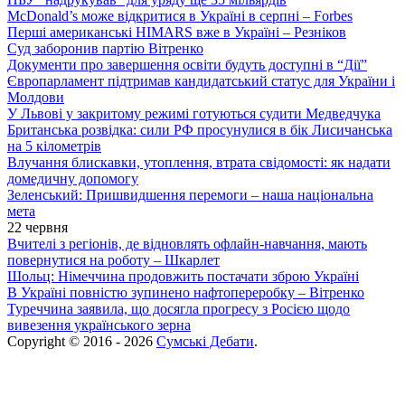
McDonald’s може відкритися в Україні в серпні – Forbes
Перші американські HIMARS вже в Україні – Резніков
Суд заборонив партію Вітренко
Документи про завершення освіти будуть доступні в “Дії”
Європарламент підтримав кандидатський статус для України і
Молдови
У Львові у закритому режимі готуються судити Медведчука
Британська розвідка: сили РФ просунулися в бік Лисичанська
на 5 кілометрів
Влучання блискавки, утоплення, втрата свідомості: як надати
домедичну допомогу
Зеленський: Пришвидшення перемоги – наша національна
мета
22 червня
Вчителі з регіонів, де відновлять офлайн-навчання, мають
повернутися на роботу – Шкарлет
Шольц: Німеччина продовжить постачати зброю Україні
В Україні повністю зупинено нафтопереробку – Вітренко
Туреччина заявила, що досягла прогресу з Росією щодо
вивезення українського зерна
Copyright © 2016 - 2026
Сумські Дебати
.