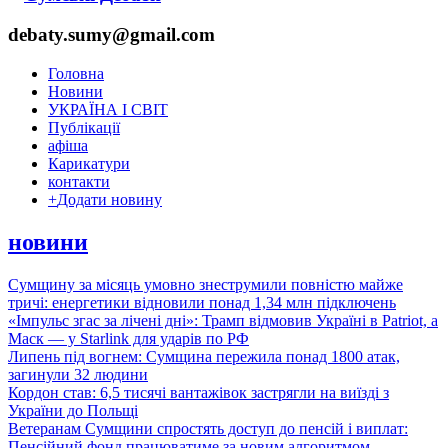
debaty.sumy@gmail.com
Головна
Новини
УКРАЇНА І СВІТ
Публікації
афіша
Карикатури
контакти
+
Додати новину
новини
Сумщину за місяць умовно знеструмили повністю майже
тричі: енергетики відновили понад 1,34 млн підключень
«Імпульс згас за лічені дні»: Трамп відмовив Україні в Patriot, а
Маск — у Starlink для ударів по РФ
Липень під вогнем: Сумщина пережила понад 1800 атак,
загинули 32 людини
Кордон став: 6,5 тисячі вантажівок застрягли на виїзді з
України до Польщі
Ветеранам Сумщини спростять доступ до пенсій і виплат:
Пенсійний фонд працюватиме за новим алгоритмом