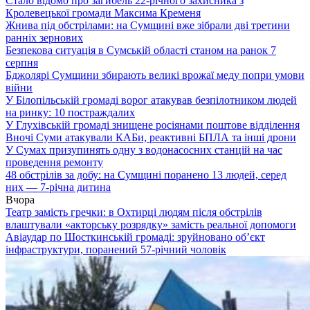
Стало відомо про загибель 22-річного захисника з
Кролевецької громади Максима Кременя
Жнива під обстрілами: на Сумщині вже зібрали дві третини
ранніх зернових
Безпекова ситуація в Сумській області станом на ранок 7
серпня
Бджолярі Сумщини збирають великі врожаї меду попри умови
війни
У Білопільській громаді ворог атакував безпілотником людей
на ринку: 10 постраждалих
У Глухівській громаді знищене росіянами поштове відділення
Вночі Суми атакували КАБи, реактивні БПЛА та інші дрони
У Сумах призупинять одну з водонасосних станцій на час
проведення ремонту
48 обстрілів за добу: на Сумщині поранено 13 людей, серед
них — 7-річна дитина
Вчора
Театр замість гречки: в Охтирці людям після обстрілів
влаштували «акторську розрядку» замість реальної допомоги
Авіаудар по Шосткинській громаді: зруйновано об’єкт
інфраструктури, поранений 57-річний чоловік