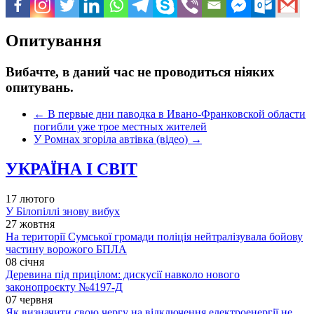
Опитування
Вибачте, в даний час не проводиться ніяких
опитувань.
←
В первые дни паводка в Ивано-Франковской области
погибли уже трое местных жителей
У Ромнах згоріла автівка (відео)
→
УКРАЇНА І СВІТ
17 лютого
У Білопіллі знову вибух
27 жовтня
На території Сумської громади поліція нейтралізувала бойову
частину ворожого БПЛА
08 січня
Деревина під прицілом: дискусії навколо нового
законопроєкту №4197-Д
07 червня
Як визначити свою чергу на відключення електроенергії не