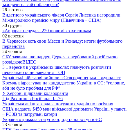
заходячи на сайт обленерго?
26 лютого
Видатного українського лікаря Сергія Лисенка нагородили
Міжнародною премією миру (Німеччина – США)
30 грудня
«Аврора» передала 220 шоломів захисникам
02 вересня
В Черкассах есть свои Месси и Роналду: итоги футбольного
первенства
24 червня
СБУ заявила, що нардеп Деркач завербований російською
розвідкою
ВІДЕО
З 1 вересня в українських школах планують розпочати
переважно очне навчання – ОП
Українські військові вийшли з Сєвєродонецька – журналіст
Кремль відреагував на кандидатство України в ЄС: “головне,
аби не було проблем для РФ”
У Херсоні підірвали колаборанта
Під Рязанню в Росії впав Іл-76
Українська авіація завдала потужних ударів по росіянах
США надають $450 млн військової допомоги Україні, у пакеті
– РСЗВ та патрульні катери
Україна отримала статус кандидата на вступ в ЄС
23 червня
НБУ “надрукував” для уряду ще 35 мільярдів