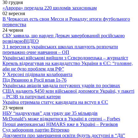
30 грудня
«Аврора» передала 220 шоломів захисникам
02 вересня
В Черкассах есть свои Месси и Роналду: итоги футбольного
первенства
24 червня
СБУ заявила, що нардеп Деркач завербований російською
розвідкою
ВІДЕО
З 1 вересня в українських школах планують розпочати
переважно очне навчання – ОП
Українські військові вийшли з Сєвєродонецька – журналіст
Кремль відреагував на кандидатство України в ЄС: “головне,
аби не було проблем для РФ”
У Херсоні підірвали колаборанта
Під Рязанню в Росії впав Іл-76
Українська авіація завдала потужних ударів по росіянах
США надають $450 млн військової допомоги Україні, у пакеті
– РСЗВ та патрульні катери
Україна отримала статус кандидата на вступ в ЄС
23 червня
НБУ “надрукував” для уряду ще 35 мільярдів
McDonald’s може відкритися в Україні в серпні – Forbes
Перші американські HIMARS вже в Україні – Резніков
Суд заборонив партію Вітренко
Документи про завершення освіти будуть доступні в “Дії”