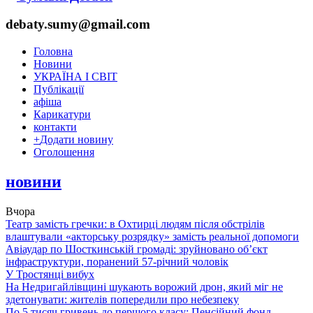
debaty.sumy@gmail.com
Головна
Новини
УКРАЇНА І СВІТ
Публікації
афіша
Карикатури
контакти
+
Додати новину
Оголошення
новини
Вчора
Театр замість гречки: в Охтирці людям після обстрілів
влаштували «акторську розрядку» замість реальної допомоги
Авіаудар по Шосткинській громаді: зруйновано об’єкт
інфраструктури, поранений 57-річний чоловік
У Тростянці вибух
На Недригайлівщині шукають ворожий дрон, який міг не
здетонувати: жителів попередили про небезпеку
По 5 тисяч гривень до першого класу: Пенсійний фонд