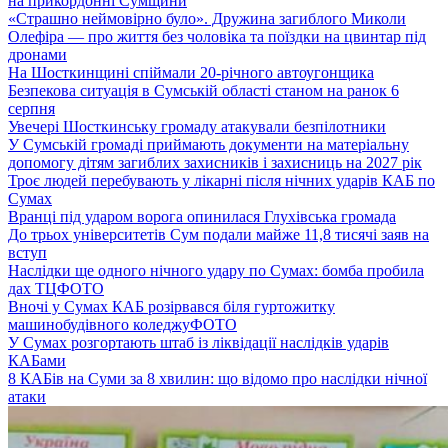
на прикордонні Сумщини
«Страшно неймовірно було». Дружина загиблого Миколи
Олефіра — про життя без чоловіка та поїздки на цвинтар під
дронами
На Шосткинщині спіймали 20-річного автоугонщика
Безпекова ситуація в Сумській області станом на ранок 6
серпня
Увечері Шосткинську громаду атакували безпілотники
У Сумській громаді приймають документи на матеріальну
допомогу дітям загиблих захисників і захисниць на 2027 рік
Троє людей перебувають у лікарні після нічних ударів КАБ по
Сумах
Вранці під ударом ворога опинилася Глухівська громада
До трьох університетів Сум подали майже 11,8 тисячі заяв на
вступ
Наслідки ще одного нічного удару по Сумах: бомба пробила
дах ТЦ
ФОТО
Вночі у Сумах КАБ розірвався біля гуртожитку
машинобудівного коледжу
ФОТО
У Сумах розгортають штаб із ліквідації наслідків ударів
КАБами
8 КАБів на Суми за 8 хвилин: що відомо про наслідки нічної
атаки