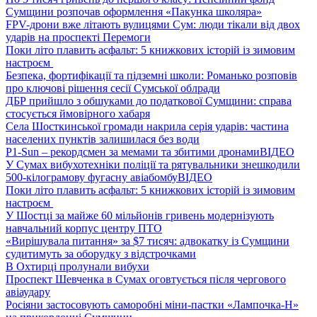
Сумщини розпочав оформлення «Пакунка школяра»
FPV-дрони вже літають вулицями Сум: люди тікали від двох
ударів на проспекті Перемоги
Поки літо плавить асфальт: 5 книжкових історій із зимовим
настроєм
Безпека, фортифікації та підземні школи: Романько розповів
про ключові рішення сесії Сумської облради
ДБР прийшло з обшуками до податкової Сумщини: справа
стосується ймовірного хабаря
Села Шосткинської громади накрила серія ударів: частина
населених пунктів залишилася без води
P1-Sun – рекордсмен за мемами та збитими дронами
ВІДЕО
У Сумах вибухотехніки поліції та рятувальники знешкодили
500-кілограмову фугасну авіабомбу
ВІДЕО
Поки літо плавить асфальт: 5 книжкових історій із зимовим
настроєм
У Шостці за майже 60 мільйонів гривень модернізують
навчальний корпус центру ПТО
«Вирішувала питання» за $7 тисяч: адвокатку із Сумщини
судитимуть за оборудку з відстрочками
В Охтирці пролунали вибухи
Проспект Шевченка в Сумах оговтується після чергового
авіаудару
Росіяни застосовують саморобні міни-пастки «Лампочка-Н»