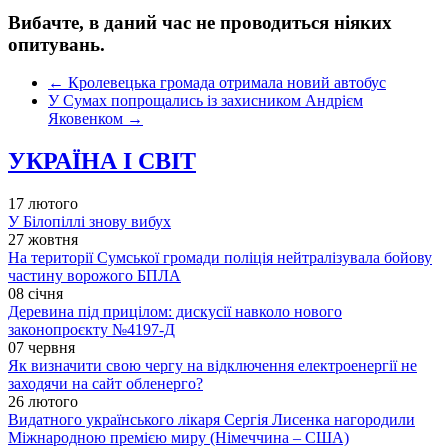
Вибачте, в даний час не проводиться ніяких
опитувань.
←
Кролевецька громада отримала новий автобус
У Сумах попрощались із захисником Андрієм
Яковенком
→
УКРАЇНА І СВІТ
17 лютого
У Білопіллі знову вибух
27 жовтня
На території Сумської громади поліція нейтралізувала бойову
частину ворожого БПЛА
08 січня
Деревина під прицілом: дискусії навколо нового
законопроєкту №4197-Д
07 червня
Як визначити свою чергу на відключення електроенергії не
заходячи на сайт обленерго?
26 лютого
Видатного українського лікаря Сергія Лисенка нагородили
Міжнародною премією миру (Німеччина – США)