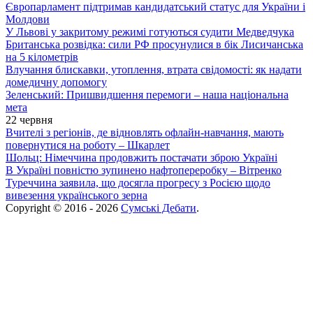
Європарламент підтримав кандидатський статус для України і
Молдови
У Львові у закритому режимі готуються судити Медведчука
Британська розвідка: сили РФ просунулися в бік Лисичанська
на 5 кілометрів
Влучання блискавки, утоплення, втрата свідомості: як надати
домедичну допомогу
Зеленський: Пришвидшення перемоги – наша національна
мета
22 червня
Вчителі з регіонів, де відновлять офлайн-навчання, мають
повернутися на роботу – Шкарлет
Шольц: Німеччина продовжить постачати зброю Україні
В Україні повністю зупинено нафтопереробку – Вітренко
Туреччина заявила, що досягла прогресу з Росією щодо
вивезення українського зерна
Copyright © 2016 - 2026
Сумські Дебати
.