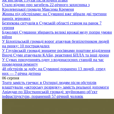
Як виглядає Глухів після нічної атаки
Стало відомо про загибель 22-річного захисника з
Кролевецької громади Максима Кременя
Жнива під обстрілами: на Сумщині вже зібрали дві третини
ранніх зернових
Безпекова ситуація в Сумській області станом на ранок 7
серпня
Бджолярі Сумщини збирають великі врожаї меду попри умови
війни
У Білопільській громаді ворог атакував безпілотником людей
на ринку: 10 постраждалих
У Глухівській громаді знищене росіянами поштове відділення
Вночі Суми атакували КАБи, реактивні БПЛА та інші дрони
У Сумах призупинять одну з водонасосних станцій на час
проведення ремонту
48 обстрілів за добу: на Сумщині поранено 13 людей, серед
них — 7-річна дитина
06 серпня
Театр замість гречки: в Охтирці людям після обстрілів
влаштували «акторську розрядку» замість реальної допомоги
Авіаудар по Шосткинській громаді: зруйновано об’єкт
інфраструктури, поранений 57-річний чоловік