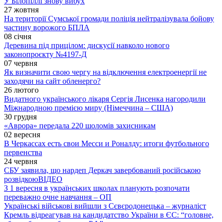
У Білопіллі знову вибух
27 жовтня
На території Сумської громади поліція нейтралізувала бойову
частину ворожого БПЛА
08 січня
Деревина під прицілом: дискусії навколо нового
законопроєкту №4197-Д
07 червня
Як визначити свою чергу на відключення електроенергії не
заходячи на сайт обленерго?
26 лютого
Видатного українського лікаря Сергія Лисенка нагородили
Міжнародною премією миру (Німеччина – США)
30 грудня
«Аврора» передала 220 шоломів захисникам
02 вересня
В Черкассах есть свои Месси и Роналду: итоги футбольного
первенства
24 червня
СБУ заявила, що нардеп Деркач завербований російською
розвідкою
ВІДЕО
З 1 вересня в українських школах планують розпочати
переважно очне навчання – ОП
Українські військові вийшли з Сєвєродонецька – журналіст
Кремль відреагував на кандидатство України в ЄС: “головне,