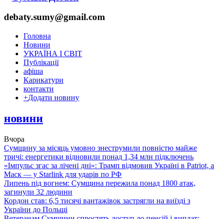
debaty.sumy@gmail.com
Головна
Новини
УКРАЇНА І СВІТ
Публікації
афіша
Карикатури
контакти
+
Додати новину
новини
Вчора
Сумщину за місяць умовно знеструмили повністю майже
тричі: енергетики відновили понад 1,34 млн підключень
«Імпульс згас за лічені дні»: Трамп відмовив Україні в Patriot, а
Маск — у Starlink для ударів по РФ
Липень під вогнем: Сумщина пережила понад 1800 атак,
загинули 32 людини
Кордон став: 6,5 тисячі вантажівок застрягли на виїзді з
України до Польщі
Ветеранам Сумщини спростять доступ до пенсій і виплат: