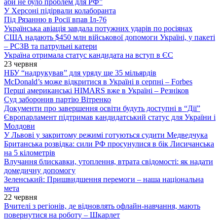
аби не було проблем для РФ”
У Херсоні підірвали колаборанта
Під Рязанню в Росії впав Іл-76
Українська авіація завдала потужних ударів по росіянах
США надають $450 млн військової допомоги Україні, у пакеті
– РСЗВ та патрульні катери
Україна отримала статус кандидата на вступ в ЄС
23 червня
НБУ “надрукував” для уряду ще 35 мільярдів
McDonald’s може відкритися в Україні в серпні – Forbes
Перші американські HIMARS вже в Україні – Резніков
Суд заборонив партію Вітренко
Документи про завершення освіти будуть доступні в “Дії”
Європарламент підтримав кандидатський статус для України і
Молдови
У Львові у закритому режимі готуються судити Медведчука
Британська розвідка: сили РФ просунулися в бік Лисичанська
на 5 кілометрів
Влучання блискавки, утоплення, втрата свідомості: як надати
домедичну допомогу
Зеленський: Пришвидшення перемоги – наша національна
мета
22 червня
Вчителі з регіонів, де відновлять офлайн-навчання, мають
повернутися на роботу – Шкарлет