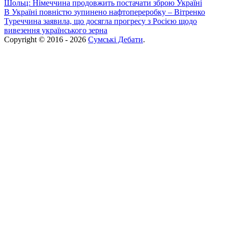
Шольц: Німеччина продовжить постачати зброю Україні
В Україні повністю зупинено нафтопереробку – Вітренко
Туреччина заявила, що досягла прогресу з Росією щодо
вивезення українського зерна
Copyright © 2016 - 2026
Сумські Дебати
.