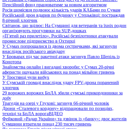
Пенсійний фонд працюватиме за новим алгоритмом
Росія щомісяця подвоює кількість ударів КАБами по Сумам
Російський дрон вдарив по будинку у Стецьківці: постраждав
8-річний хлопчик
Світанок, що зцілює: На Сумщині для ветеранів та їхніх родин
організовують прогулянки на SUP-дошках
«П’ятий раз прилетіло». Російські безпілотники атакували
промислове підприємство в Охтирці
У Сумах попрощалися із двома сестричками, які загинули
внаслідок російського авіаудару
У Броварах під час ракетної атаки загинув Павло Шепіль із
Конотопа
Знайомства онлайн і вигадані хвороби: у Сумах 20-річні
аферисти ошукали військових на понад мільйон гривень
У Тростянці чули вибух
У Сумській громаді внаслідок удару FPV-дрона поранений
хлопчик
29 ворожих ворожих БпЛА збили сумські прикордонники за
добу
Трагедія на озері у Глухові: загинув 66-річний чоловік
Дрони «Сталевого кордону» відпрацювали по позиціях,
техніці та БпЛА ворога
ВІДЕО
Фейковий «Радар України» та дзвінок із «банку»: двоє жителів
Сумщини втратили понад 230 тисяч гривень