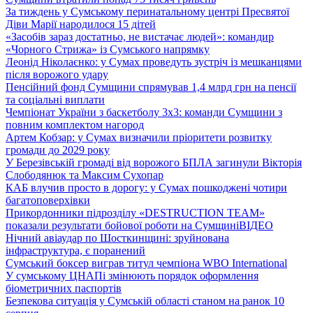
За тиждень у Сумському перинатальному центрі Пресвятої
Діви Марії народилося 15 дітей
«Засобів зараз достатньо, не вистачає людей»: командир
«Чорного Стрижа» із Сумського напрямку
Леонід Ніколаєнко: у Сумах проведуть зустріч із мешканцями
після ворожого удару
Пенсійний фонд Сумщини спрямував 1,4 млрд грн на пенсії
та соціальні виплати
Чемпіонат України з баскетболу 3х3: команди Сумщини з
повним комплектом нагород
Артем Кобзар: у Сумах визначили пріоритети розвитку
громади до 2029 року
У Березівській громаді від ворожого БПЛА загинули Вікторія
Слободянюк та Максим Сухопар
КАБ влучив просто в дорогу: у Сумах пошкоджені чотири
багатоповерхівки
Прикордонники підрозділу «DESTRUCTION TEAM»
показали результати бойової роботи на Сумщині
ВІДЕО
Нічний авіаудар по Шосткинщині: зруйнована
інфраструктура, є поранений
Сумський боксер виграв титул чемпіона WBO International
У сумському ЦНАПі змінюють порядок оформлення
біометричних паспортів
Безпекова ситуація у Сумській області станом на ранок 10