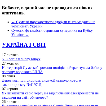
Вибачте, в даний час не проводиться ніяких
опитувань.
←
Сумські паракаратисти здобули п’ять медалей на
чемпіонаті України
Сумські футзалісти отримали суперника на Кубку
України
→
УКРАЇНА І СВІТ
17 лютого
У Білопіллі знову вибух
27 жовтня
На території Сумської громади поліція нейтралізувала бойову
частину ворожого БПЛА
08 січня
Деревина під прицілом: дискусії навколо нового
законопроєкту №4197-Д
07 червня
Як визначити свою чергу на відключення електроенергії не
заходячи на сайт обленерго?
26 лютого
Видатного українського лікаря Сергія Лисенка нагородили