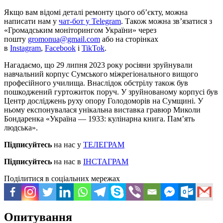
Якщо вам відомі деталі ремонту цього об’єкту, можна
написати нам у
чат-бот у Telegram
. Також можна зв’язатися з
«Громадським моніторингом України» через
пошту
gromonua@gmail.com
або на сторінках
в
Instagram
,
Facebook
і
TikTok
.
Нагадаємо, що 29 липня 2023 року росіяни зруйнували
навчальний корпус Сумського міжрегіонального вищого
професійного училища. Внаслідок обстрілу також був
пошкоджений гуртожиток поруч. У зруйнованому корпусі був
Центр досліджень руху опору Голодоморів на Сумщині. У
ньому експонувалася унікальна виставка гравюр Миколи
Бондаренка «Україна — 1933: кулінарна книга. Пам’ять
людська».
Підписуйтесь
на нас у
ТЕЛЕГРАМ
Підписуйтесь
на нас в
ІНСТАГРАМ
Поділитися в соціальних мережах
Опитування