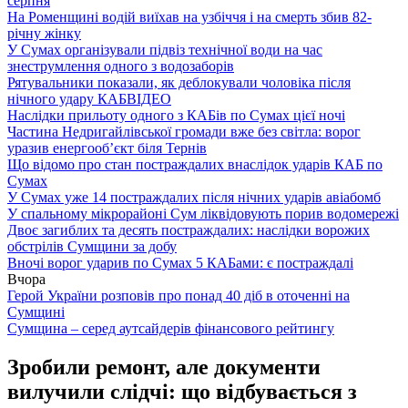
серпня
На Роменщині водій виїхав на узбіччя і на смерть збив 82-
річну жінку
У Сумах організували підвіз технічної води на час
знеструмлення одного з водозаборів
Рятувальники показали, як деблокували чоловіка після
нічного удару КАБ
ВІДЕО
Наслідки прильоту одного з КАБів по Сумах цієї ночі
Частина Недригайлівської громади вже без світла: ворог
уразив енергооб’єкт біля Тернів
Що відомо про стан постраждалих внаслідок ударів КАБ по
Сумах
У Сумах уже 14 постраждалих після нічних ударів авіабомб
У спальному мікрорайоні Сум ліквідовують порив водомережі
Двоє загиблих та десять постраждалих: наслідки ворожих
обстрілів Сумщини за добу
Вночі ворог ударив по Сумах 5 КАБами: є постраждалі
Вчора
Герой України розповів про понад 40 діб в оточенні на
Сумщині
Сумщина – серед аутсайдерів фінансового рейтингу
Зробили ремонт, але документи
вилучили слідчі: що відбувається з