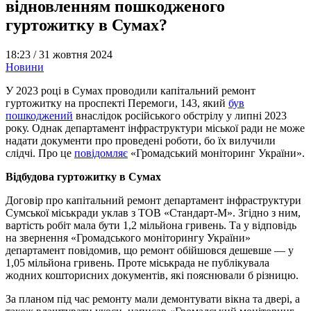
відновленням пошкодженого
гуртожитку в Сумах?
18:23 /
31 жовтня 2024
Новини
У 2023 році в Сумах проводили капітальний ремонт
гуртожитку на проспекті Перемоги, 143, який
був
пошкоджений
внаслідок російського обстрілу у липні 2023
року. Однак департамент інфраструктури міської ради не може
надати документи про проведені роботи, бо їх вилучили
слідчі. Про це
повідомляє
«Громадський моніторинг України».
Відбудова гуртожитку в Сумах
Договір про капітальний ремонт департамент інфраструктури
Сумської міськради уклав з ТОВ «Стандарт-М». Згідно з ним,
вартість робіт мала бути 1,2 мільйона гривень. Та у відповідь
на звернення «Громадського моніторингу України»
департамент повідомив, що ремонт обійшовся дешевше — у
1,05 мільйона гривень. Проте міськрада не публікувала
жодних кошторисних документів, які пояснювали б різницю.
За планом під час ремонту мали демонтувати вікна та двері, а