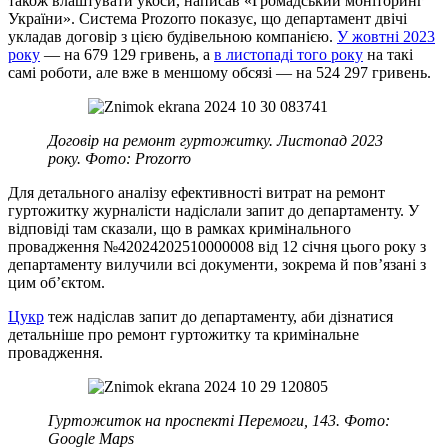
також влаштувати укоси, написав «Громадський моніторинг
України». Система Prozorro показує, що департамент двічі
укладав договір з цією будівельною компанією.
У жовтні 2023
року
— на 679 129 гривень, а
в листопаді того року
на такі
самі роботи, але вже в меншому обсязі — на 524 297 гривень.
Договір на ремонт гуртожитку. Листопад 2023
року. Фото: Prozorro
Для детального аналізу ефективності витрат на ремонт
гуртожитку журналісти надіслали запит до департаменту. У
відповіді там сказали, що в рамках кримінального
провадження №42024202510000008 від 12 січня цього року з
департаменту вилучили всі документи, зокрема й пов’язані з
цим об’єктом.
Цукр
теж надіслав запит до департаменту, аби дізнатися
детальніше про ремонт гуртожитку та кримінальне
провадження.
Гуртожиток на проспекті Перемоги, 143. Фото:
Google Maps