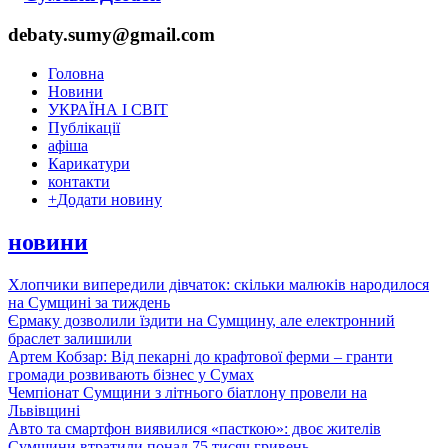
debaty.sumy@gmail.com
Головна
Новини
УКРАЇНА І СВІТ
Публікації
афіша
Карикатури
контакти
+
Додати новину
новини
Хлопчики випередили дівчаток: скільки малюків народилося
на Сумщині за тиждень
Єрмаку дозволили їздити на Сумщину, але електронний
браслет залишили
Артем Кобзар: Від пекарні до крафтової ферми – гранти
громади розвивають бізнес у Сумах
Чемпіонат Сумщини з літнього біатлону провели на
Львівщині
Авто та смартфон виявилися «пасткою»: двоє жителів
Сумщини втратили понад 75 тисяч гривень