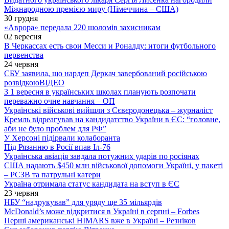
Міжнародною премією миру (Німеччина – США)
30 грудня
«Аврора» передала 220 шоломів захисникам
02 вересня
В Черкассах есть свои Месси и Роналду: итоги футбольного
первенства
24 червня
СБУ заявила, що нардеп Деркач завербований російською
розвідкою
ВІДЕО
З 1 вересня в українських школах планують розпочати
переважно очне навчання – ОП
Українські військові вийшли з Сєвєродонецька – журналіст
Кремль відреагував на кандидатство України в ЄС: “головне,
аби не було проблем для РФ”
У Херсоні підірвали колаборанта
Під Рязанню в Росії впав Іл-76
Українська авіація завдала потужних ударів по росіянах
США надають $450 млн військової допомоги Україні, у пакеті
– РСЗВ та патрульні катери
Україна отримала статус кандидата на вступ в ЄС
23 червня
НБУ “надрукував” для уряду ще 35 мільярдів
McDonald’s може відкритися в Україні в серпні – Forbes
Перші американські HIMARS вже в Україні – Резніков