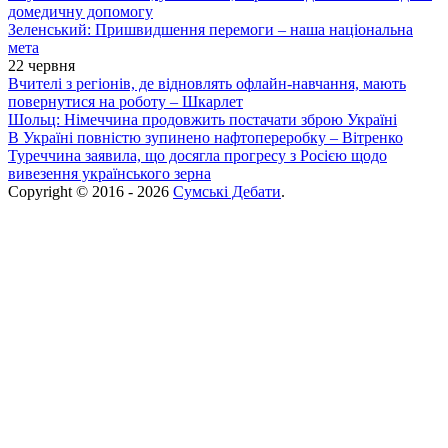
домедичну допомогу
Зеленський: Пришвидшення перемоги – наша національна
мета
22 червня
Вчителі з регіонів, де відновлять офлайн-навчання, мають
повернутися на роботу – Шкарлет
Шольц: Німеччина продовжить постачати зброю Україні
В Україні повністю зупинено нафтопереробку – Вітренко
Туреччина заявила, що досягла прогресу з Росією щодо
вивезення українського зерна
Copyright © 2016 - 2026
Сумські Дебати
.