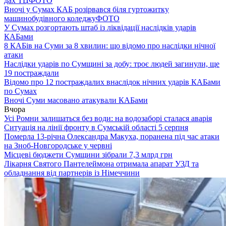
дах ТЦ
ФОТО
Вночі у Сумах КАБ розірвався біля гуртожитку
машинобудівного коледжу
ФОТО
У Сумах розгортають штаб із ліквідації наслідків ударів
КАБами
8 КАБів на Суми за 8 хвилин: що відомо про наслідки нічної
атаки
Наслідки ударів по Сумщині за добу: троє людей загинули, ще
19 постраждали
Відомо про 12 постраждалих внаслідок нічних ударів КАБами
по Сумах
Вночі Суми масовано атакували КАБами
Вчора
Усі Ромни залишаться без води: на водозаборі сталася аварія
Ситуація на лінії фронту в Сумській області 5 серпня
Померла 13-річна Олександра Макуха, поранена під час атаки
на Зноб-Новгородське у червні
Місцеві бюджети Сумщини зібрали 7,3 млрд грн
Лікарня Святого Пантелеймона отримала апарат УЗД та
обладнання від партнерів із Німеччини