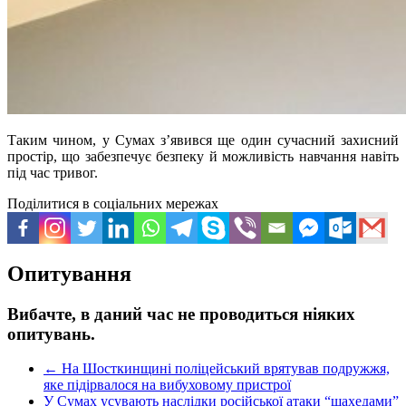
Таким чином, у Сумах з’явився ще один сучасний захисний
простір, що забезпечує безпеку й можливість навчання навіть
під час тривог.
Поділитися в соціальних мережах
Опитування
Вибачте, в даний час не проводиться ніяких
опитувань.
←
На Шосткинщині поліцейський врятував подружжя,
яке підірвалося на вибуховому пристрої
У Сумах усувають наслідки російської атаки “шахедами”