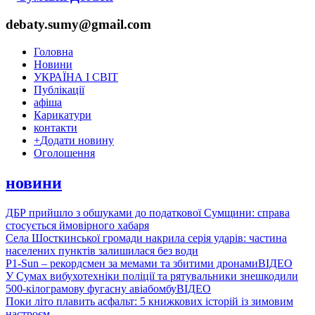
debaty.sumy@gmail.com
Головна
Новини
УКРАЇНА І СВІТ
Публікації
афіша
Карикатури
контакти
+
Додати новину
Оголошення
новини
ДБР прийшло з обшуками до податкової Сумщини: справа
стосується ймовірного хабаря
Села Шосткинської громади накрила серія ударів: частина
населених пунктів залишилася без води
P1-Sun – рекордсмен за мемами та збитими дронами
ВІДЕО
У Сумах вибухотехніки поліції та рятувальники знешкодили
500-кілограмову фугасну авіабомбу
ВІДЕО
Поки літо плавить асфальт: 5 книжкових історій із зимовим
настроєм