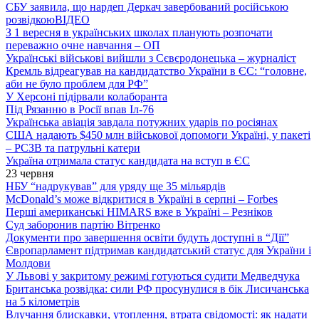
СБУ заявила, що нардеп Деркач завербований російською
розвідкою
ВІДЕО
З 1 вересня в українських школах планують розпочати
переважно очне навчання – ОП
Українські військові вийшли з Сєвєродонецька – журналіст
Кремль відреагував на кандидатство України в ЄС: “головне,
аби не було проблем для РФ”
У Херсоні підірвали колаборанта
Під Рязанню в Росії впав Іл-76
Українська авіація завдала потужних ударів по росіянах
США надають $450 млн військової допомоги Україні, у пакеті
– РСЗВ та патрульні катери
Україна отримала статус кандидата на вступ в ЄС
23 червня
НБУ “надрукував” для уряду ще 35 мільярдів
McDonald’s може відкритися в Україні в серпні – Forbes
Перші американські HIMARS вже в Україні – Резніков
Суд заборонив партію Вітренко
Документи про завершення освіти будуть доступні в “Дії”
Європарламент підтримав кандидатський статус для України і
Молдови
У Львові у закритому режимі готуються судити Медведчука
Британська розвідка: сили РФ просунулися в бік Лисичанська
на 5 кілометрів
Влучання блискавки, утоплення, втрата свідомості: як надати