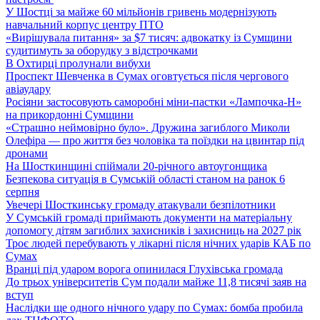
У Шостці за майже 60 мільйонів гривень модернізують
навчальний корпус центру ПТО
«Вирішувала питання» за $7 тисяч: адвокатку із Сумщини
судитимуть за оборудку з відстрочками
В Охтирці пролунали вибухи
Проспект Шевченка в Сумах оговтується після чергового
авіаудару
Росіяни застосовують саморобні міни-пастки «Лампочка-Н»
на прикордонні Сумщини
«Страшно неймовірно було». Дружина загиблого Миколи
Олефіра — про життя без чоловіка та поїздки на цвинтар під
дронами
На Шосткинщині спіймали 20-річного автоугонщика
Безпекова ситуація в Сумській області станом на ранок 6
серпня
Увечері Шосткинську громаду атакували безпілотники
У Сумській громаді приймають документи на матеріальну
допомогу дітям загиблих захисників і захисниць на 2027 рік
Троє людей перебувають у лікарні після нічних ударів КАБ по
Сумах
Вранці під ударом ворога опинилася Глухівська громада
До трьох університетів Сум подали майже 11,8 тисячі заяв на
вступ
Наслідки ще одного нічного удару по Сумах: бомба пробила