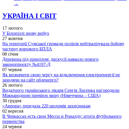
→
УКРАЇНА І СВІТ
17 лютого
У Білопіллі знову вибух
27 жовтня
На території Сумської громади поліція нейтралізувала бойову
частину ворожого БПЛА
08 січня
Деревина під прицілом: дискусії навколо нового
законопроєкту №4197-Д
07 червня
Як визначити свою чергу на відключення електроенергії не
заходячи на сайт обленерго?
26 лютого
Видатного українського лікаря Сергія Лисенка нагородили
Міжнародною премією миру (Німеччина – США)
30 грудня
«Аврора» передала 220 шоломів захисникам
02 вересня
В Черкассах есть свои Месси и Роналду: итоги футбольного
первенства
24 червня