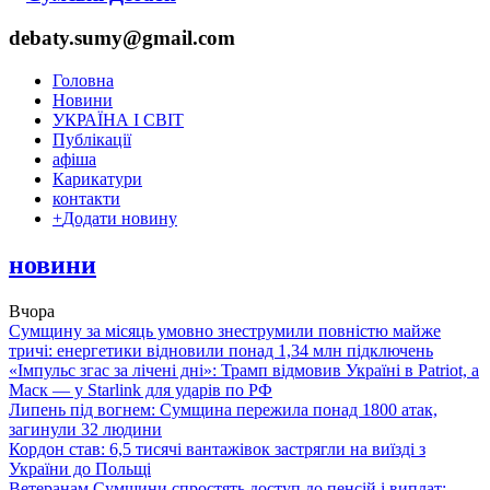
debaty.sumy@gmail.com
Головна
Новини
УКРАЇНА І СВІТ
Публікації
афіша
Карикатури
контакти
+
Додати новину
новини
Вчора
Сумщину за місяць умовно знеструмили повністю майже
тричі: енергетики відновили понад 1,34 млн підключень
«Імпульс згас за лічені дні»: Трамп відмовив Україні в Patriot, а
Маск — у Starlink для ударів по РФ
Липень під вогнем: Сумщина пережила понад 1800 атак,
загинули 32 людини
Кордон став: 6,5 тисячі вантажівок застрягли на виїзді з
України до Польщі
Ветеранам Сумщини спростять доступ до пенсій і виплат: