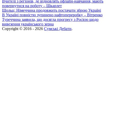
Вчителі з регіонів, де відновлять офлайн-навчання, мають
повернутися на роботу – Шкарлет
Шольц: Німеччина продовжить постачати зброю Україні
В Україні повністю зупинено нафтопереробку – Вітренко
Туреччина заявила, що досягла прогресу з Росією щодо
вивезення українського зерна
Copyright © 2016 - 2026
Сумські Дебати
.