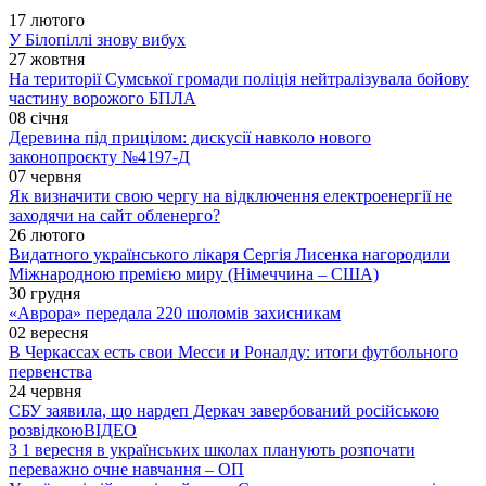
17 лютого
У Білопіллі знову вибух
27 жовтня
На території Сумської громади поліція нейтралізувала бойову
частину ворожого БПЛА
08 січня
Деревина під прицілом: дискусії навколо нового
законопроєкту №4197-Д
07 червня
Як визначити свою чергу на відключення електроенергії не
заходячи на сайт обленерго?
26 лютого
Видатного українського лікаря Сергія Лисенка нагородили
Міжнародною премією миру (Німеччина – США)
30 грудня
«Аврора» передала 220 шоломів захисникам
02 вересня
В Черкассах есть свои Месси и Роналду: итоги футбольного
первенства
24 червня
СБУ заявила, що нардеп Деркач завербований російською
розвідкою
ВІДЕО
З 1 вересня в українських школах планують розпочати
переважно очне навчання – ОП