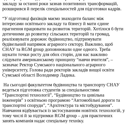
закладу за останні роки зазнав позитивних трансформацій,
розширився й перелік спеціальностей для підготовки кадрів.
“У підготовці фахівців маємо знаходити баланс між
інтересами освітнього закладу та бізнесу й мати єдине
прагнення працювати на розвиток територій. Хотілося б бути
дотичними до розвитку сільських територій та громад,
реалізовувати дорожнє будівництво, підтримувати
будівельний напрямок аграрного сектору. Важливо, щоб
СНАУ та RGM group доповнювали одне одного. Треба
шукати точки росту для обох сторін, для нас важливо
слідувати американському принципу “навчи вчителя”, –
зазначає Ректор Сумського національного аграрного
університету, Голова ради ректорів закладів вищої освіти
Сумської області Володимир Ладика.
На сьогодні факультетом будівництва та транспорту СНАУ
ведеться підготовка студентів за спеціальностями
“Транспортні технології”, “Будівництво та цивільна
інженерія” з освітньою програмою “Автомобільні дороги та
транспортні споруди”, “Архітектура та містобудування”.
Навчання відбувається із застосуванням новітніх технологій, у
тому числі й за підтримки RGM group – для практичних
занять компанія надає спеціальну техніку.