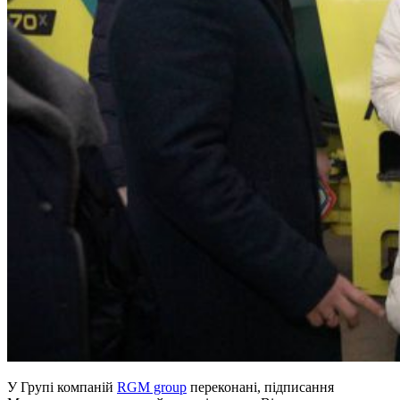
У Групі компаній
RGM group
переконані, підписання