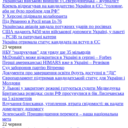
Українські військові вийшли з Сєвєродонецька – журналіст
Кремль відреагував на кандидатство України в ЄС: “головне,
аби не було проблем для РФ”
У Херсоні підірвали колаборанта
Під Рязанню в Росії впав Іл-76
Українська авіація завдала потужних ударів по росіянах
США надають $450 млн військової допомоги Україні, у пакеті
– РСЗВ та патрульні катери
Україна отримала статус кандидата на вступ в ЄС
23 червня
НБУ “надрукував” для уряду ще 35 мільярдів
McDonald’s може відкритися в Україні в серпні – Forbes
Перші американські HIMARS вже в Україні – Резніков
Суд заборонив партію Вітренко
Документи про завершення освіти будуть доступні в “Дії”
Європарламент підтримав кандидатський статус для України і
Молдови
У Львові у закритому режимі готуються судити Медведчука
Британська розвідка: сили РФ просунулися в бік Лисичанська
на 5 кілометрів
Влучання блискавки, утоплення, втрата свідомості: як надати
домедичну допомогу
Зеленський: Пришвидшення перемоги – наша національна
мета
22 червня