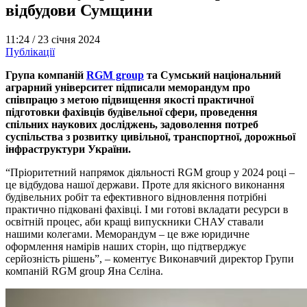
відбудови Сумщини
11:24 /
23 січня 2024
Публікації
Група компаній
RGM group
та Сумський національний
аграрний університет підписали меморандум про
співпрацю з метою підвищення якості практичної
підготовки фахівців будівельної сфери, проведення
спільних наукових досліджень, задоволення потреб
суспільства з розвитку цивільної, транспортної, дорожньої
інфраструктури України.
“Пріоритетний напрямок діяльності RGM group у 2024 році –
це відбудова нашої держави. Проте для якісного виконання
будівельних робіт та ефективного відновлення потрібні
практично підковані фахівці. І ми готові вкладати ресурси в
освітній процес, аби кращі випускники СНАУ ставали
нашими колегами. Меморандум – це вже юридичне
оформлення намірів наших сторін, що підтверджує
серйозність рішень”, – коментує Виконавчий директор Групи
компаній RGM group Яна Сєліна.