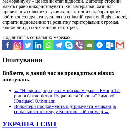
Меморандуму – це новий етап відносин. Відтепер сторони
мають право використовувати їхні матеріальні бази для
проведення спільних наукових, практичних, лабораторних
робіт, консолідувати зусилля на спільній грантовій діяльності,
сприяти відновленню та розвитку територіальних громад,
відповідно до їхніх запитів та потреб.
Поділитися в соціальних мережах
Опитування
Вибачте, в даний час не проводиться ніяких
опитувань.
←
“Не вірила, що це олімпійська медаль”. Емоції 17-
річної біатлоністки Пуцко після “бронзи” Зимової
Юнацької Олімпіади
Волонтери продовжують підтримувати мешканців
соціального хостелу у Конотопській громаді
→
УКРАЇНА І СВІТ