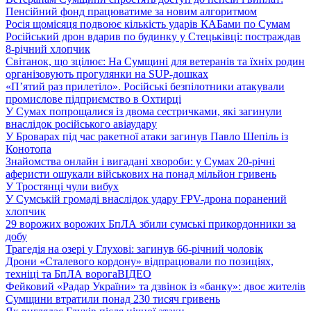
Пенсійний фонд працюватиме за новим алгоритмом
Росія щомісяця подвоює кількість ударів КАБами по Сумам
Російський дрон вдарив по будинку у Стецьківці: постраждав
8-річний хлопчик
Світанок, що зцілює: На Сумщині для ветеранів та їхніх родин
організовують прогулянки на SUP-дошках
«П’ятий раз прилетіло». Російські безпілотники атакували
промислове підприємство в Охтирці
У Сумах попрощалися із двома сестричками, які загинули
внаслідок російського авіаудару
У Броварах під час ракетної атаки загинув Павло Шепіль із
Конотопа
Знайомства онлайн і вигадані хвороби: у Сумах 20-річні
аферисти ошукали військових на понад мільйон гривень
У Тростянці чули вибух
У Сумській громаді внаслідок удару FPV-дрона поранений
хлопчик
29 ворожих ворожих БпЛА збили сумські прикордонники за
добу
Трагедія на озері у Глухові: загинув 66-річний чоловік
Дрони «Сталевого кордону» відпрацювали по позиціях,
техніці та БпЛА ворога
ВІДЕО
Фейковий «Радар України» та дзвінок із «банку»: двоє жителів
Сумщини втратили понад 230 тисяч гривень