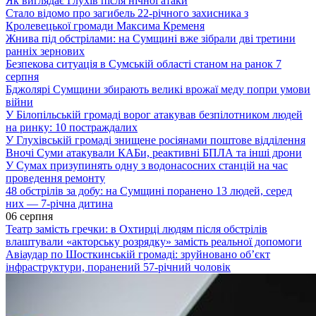
Як виглядає Глухів після нічної атаки
Стало відомо про загибель 22-річного захисника з
Кролевецької громади Максима Кременя
Жнива під обстрілами: на Сумщині вже зібрали дві третини
ранніх зернових
Безпекова ситуація в Сумській області станом на ранок 7
серпня
Бджолярі Сумщини збирають великі врожаї меду попри умови
війни
У Білопільській громаді ворог атакував безпілотником людей
на ринку: 10 постраждалих
У Глухівській громаді знищене росіянами поштове відділення
Вночі Суми атакували КАБи, реактивні БПЛА та інші дрони
У Сумах призупинять одну з водонасосних станцій на час
проведення ремонту
48 обстрілів за добу: на Сумщині поранено 13 людей, серед
них — 7-річна дитина
06 серпня
Театр замість гречки: в Охтирці людям після обстрілів
влаштували «акторську розрядку» замість реальної допомоги
Авіаудар по Шосткинській громаді: зруйновано об’єкт
інфраструктури, поранений 57-річний чоловік