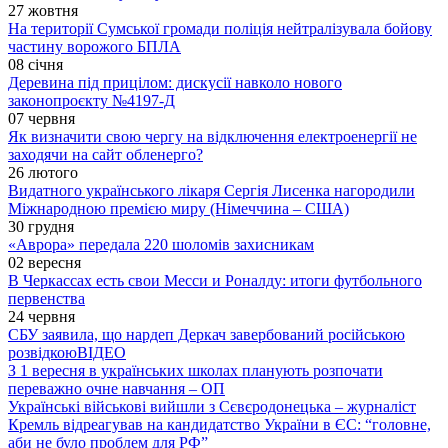
27 жовтня
На території Сумської громади поліція нейтралізувала бойову
частину ворожого БПЛА
08 січня
Деревина під прицілом: дискусії навколо нового
законопроєкту №4197-Д
07 червня
Як визначити свою чергу на відключення електроенергії не
заходячи на сайт обленерго?
26 лютого
Видатного українського лікаря Сергія Лисенка нагородили
Міжнародною премією миру (Німеччина – США)
30 грудня
«Аврора» передала 220 шоломів захисникам
02 вересня
В Черкассах есть свои Месси и Роналду: итоги футбольного
первенства
24 червня
СБУ заявила, що нардеп Деркач завербований російською
розвідкою
ВІДЕО
З 1 вересня в українських школах планують розпочати
переважно очне навчання – ОП
Українські військові вийшли з Сєвєродонецька – журналіст
Кремль відреагував на кандидатство України в ЄС: “головне,
аби не було проблем для РФ”