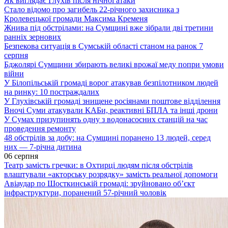
Як виглядає Глухів після нічної атаки
Стало відомо про загибель 22-річного захисника з
Кролевецької громади Максима Кременя
Жнива під обстрілами: на Сумщині вже зібрали дві третини
ранніх зернових
Безпекова ситуація в Сумській області станом на ранок 7
серпня
Бджолярі Сумщини збирають великі врожаї меду попри умови
війни
У Білопільській громаді ворог атакував безпілотником людей
на ринку: 10 постраждалих
У Глухівській громаді знищене росіянами поштове відділення
Вночі Суми атакували КАБи, реактивні БПЛА та інші дрони
У Сумах призупинять одну з водонасосних станцій на час
проведення ремонту
48 обстрілів за добу: на Сумщині поранено 13 людей, серед
них — 7-річна дитина
06 серпня
Театр замість гречки: в Охтирці людям після обстрілів
влаштували «акторську розрядку» замість реальної допомоги
Авіаудар по Шосткинській громаді: зруйновано об’єкт
інфраструктури, поранений 57-річний чоловік