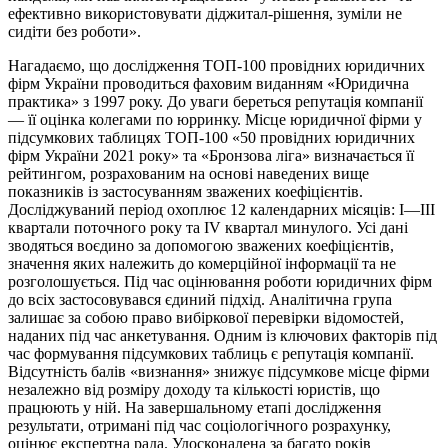
ефективно використовувати діджитал-рішення, зуміли не
сидіти без роботи».
Нагадаємо, що дослідження ТОП-100 провідних юридичних
фірм України проводиться фаховим виданням «Юридична
практика» з 1997 року. До уваги береться репутація компанії
— її оцінка колегами по юрринку. Місце юридичної фірми у
підсумкових таблицях ТОП-100 «50 провідних юридичних
фірм України 2021 року» та «Бронзова ліга» визначається її
рейтингом, розрахованим на основі наведених вище
показників із застосуванням зважених коефіцієнтів.
Досліджуваний період охоплює 12 календарних місяців: I—III
квартали поточного року та IV квартал минулого. Усі дані
зводяться воєдино за допомогою зважених коефіцієнтів,
значення яких належить до комерційної інформації та не
розголошується. Під час оцінювання роботи юридичних фірм
до всіх застосовувався єдиний підхід. Аналітична група
залишає за собою право вибіркової перевірки відомостей,
наданих під час анкетування. Одним із ключових факторів під
час формування підсумкових таблиць є репутація компанії.
Відсутність балів «визнання» знижує підсумкове місце фірми
незалежно від розміру доходу та кількості юристів, що
працюють у ній. На завершальному етапі дослідження
результати, отримані під час соціологічного розрахунку,
оцінює експертна рада. Удосконалена за багато років