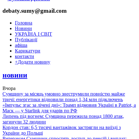
debaty.sumy@gmail.com
Головна
Новини
УКРАЇНА І СВІТ
Публікації
афіша
Карикатури
контакти
+
Додати новину
новини
Вчора
Сумщину за місяць умовно знеструмили повністю майже
тричі: енергетики відновили понад 1,34 млн підключень
«Імпульс згас за лічені дні»: Трамп відмовив Україні в Patriot, а
Маск — у Starlink для ударів по РФ
Липень під вогнем: Сумщина пережила понад 1800 атак,
загинули 32 людини
Кордон став: 6,5 тисячі вантажівок застрягли на виїзді з
України до Польщі
Ветеранам Сумщини спростять доступ до пенсій і виплат: