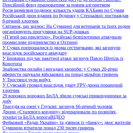
Пенсійний фонд працюватиме за новим алгоритмом
Росія щомісяця подвоює кількість ударів КАБами по Сумам
Російський дрон вдарив по будинку у Стецьківці: постраждав
8-річний хлопчик
Світанок, що зцілює: На Сумщині для ветеранів та їхніх родин
організовують прогулянки на SUP-дошках
«П’ятий раз прилетіло». Російські безпілотники атакували
промислове підприємство в Охтирці
У Сумах попрощалися із двома сестричками, які загинули
внаслідок російського авіаудару
У Броварах під час ракетної атаки загинув Павло Шепіль із
Конотопа
Знайомства онлайн і вигадані хвороби: у Сумах 20-річні
аферисти ошукали військових на понад мільйон гривень
У Тростянці чули вибух
У Сумській громаді внаслідок удару FPV-дрона поранений
хлопчик
29 ворожих ворожих БпЛА збили сумські прикордонники за
добу
Трагедія на озері у Глухові: загинув 66-річний чоловік
Дрони «Сталевого кордону» відпрацювали по позиціях,
техніці та БпЛА ворога
ВІДЕО
Фейковий «Радар України» та дзвінок із «банку»: двоє жителів
Сумщини втратили понад 230 тисяч гривень