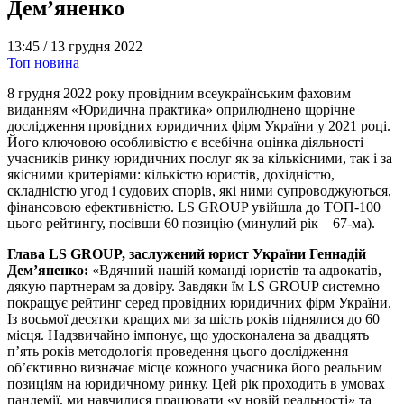
Дем’яненко
13:45 /
13 грудня 2022
Топ новина
8 грудня 2022 року провідним всеукраїнським фаховим
виданням «Юридична практика» оприлюднено щорічне
дослідження провідних юридичних фірм України у 2021 році.
Його ключовою особливістю є всебічна оцінка діяльності
учасників ринку юридичних послуг як за кількісними, так і за
якісними критеріями: кількістю юристів, дохідністю,
складністю угод і судових спорів, які ними супроводжуються,
фінансовою ефективністю. LS GROUP увійшла до ТОП-100
цього рейтингу, посівши 60 позицію (минулий рік – 67-ма).
Глава LS GROUP, заслужений юрист України Геннадій
Дем’яненко:
«Вдячний нашій команді юристів та адвокатів,
дякую партнерам за довіру. Завдяки їм LS GROUP системно
покращує рейтинг серед провідних юридичних фірм України.
Із восьмої десятки кращих ми за шість років піднялися до 60
місця. Надзвичайно імпонує, що удосконалена за двадцять
п’ять років методологія проведення цього дослідження
об’єктивно визначає місце кожного учасника його реальним
позиціям на юридичному ринку. Цей рік проходить в умовах
пандемії, ми навчилися працювати «у новій реальності» та