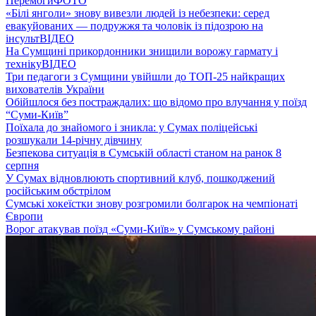
Перемоги
ФОТО
«Білі янголи» знову вивезли людей із небезпеки: серед
евакуйованих — подружжя та чоловік із підозрою на
інсульт
ВІДЕО
На Сумщині прикордонники знищили ворожу гармату і
техніку
ВІДЕО
Три педагоги з Сумщини увійшли до ТОП-25 найкращих
вихователів України
Обійшлося без постраждалих: що відомо про влучання у поїзд
“Суми-Київ”
Поїхала до знайомого і зникла: у Сумах поліцейські
розшукали 14-річну дівчину
Безпекова ситуація в Сумській області станом на ранок 8
серпня
У Сумах відновлюють спортивний клуб, пошкоджений
російським обстрілом
Сумські хокеїстки знову розгромили болгарок на чемпіонаті
Європи
Ворог атакував поїзд «Суми-Київ» у Сумському районі