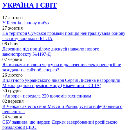
УКРАЇНА І СВІТ
17 лютого
У Білопіллі знову вибух
27 жовтня
На території Сумської громади поліція нейтралізувала бойову
частину ворожого БПЛА
08 січня
Деревина під прицілом: дискусії навколо нового
законопроєкту №4197-Д
07 червня
Як визначити свою чергу на відключення електроенергії не
заходячи на сайт обленерго?
26 лютого
Видатного українського лікаря Сергія Лисенка нагородили
Міжнародною премією миру (Німеччина – США)
30 грудня
«Аврора» передала 220 шоломів захисникам
02 вересня
В Черкассах есть свои Месси и Роналду: итоги футбольного
первенства
24 червня
СБУ заявила, що нардеп Деркач завербований російською
розвідкою
ВІДЕО