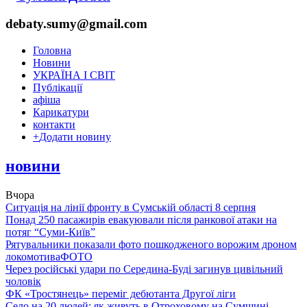
debaty.sumy@gmail.com
Головна
Новини
УКРАЇНА І СВІТ
Публікації
афіша
Карикатури
контакти
+
Додати новину
новини
Вчора
Ситуація на лінії фронту в Сумській області 8 серпня
Понад 250 пасажирів евакуювали після ранкової атаки на
потяг “Суми-Київ”
Рятувальники показали фото пошкодженого ворожим дроном
локомотива
ФОТО
Через російські удари по Середина-Буді загинув цивільний
чоловік
ФК «Тростянець» переміг дебютанта Другої ліги
Село на 20 людей: як живуть в Отроховому на Сумщині