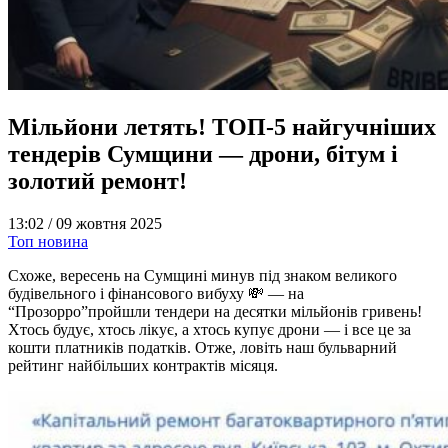
Мільйони летять! ТОП-5 найгучніших
тендерів Сумщини — дрони, бітум і
золотий ремонт!
13:02 /
09 жовтня 2025
Топ новина
Схоже, вересень на Сумщині минув під знаком великого
будівельного і фінансового вибуху 💸 — на
“Прозорро”пройшли тендери на десятки мільйонів гривень!
Хтось будує, хтось лікує, а хтось купує дрони — і все це за
кошти платників податків. Отже, ловіть наш бульварний
рейтинг найбільших контрактів місяця.