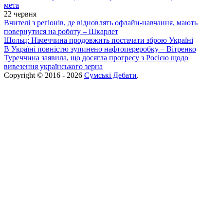
мета
22 червня
Вчителі з регіонів, де відновлять офлайн-навчання, мають
повернутися на роботу – Шкарлет
Шольц: Німеччина продовжить постачати зброю Україні
В Україні повністю зупинено нафтопереробку – Вітренко
Туреччина заявила, що досягла прогресу з Росією щодо
вивезення українського зерна
Copyright © 2016 - 2026
Сумські Дебати
.