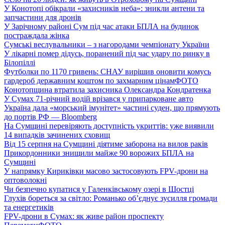
У Конотопі обікрали «захисників неба»: зникли антени та
запчастини для дронів
У Зарічному районі Сум під час атаки БПЛА на будинок
постраждала жінка
Сумські веслувальники – з нагородами чемпіонату України
У лікарні помер дідусь, поранений під час удару по ринку в
Білопіллі
Футболки по 1170 гривень: СНАУ вирішив оновити комусь
гардероб державним коштом по захмарним цінам
ФОТО
Конотопщина втратила захисника Олександра Кондратенка
У Сумах 71-річний водій врізався у припарковане авто
Україна дала «морський імунітет» частині суден, що прямують
до портів РФ — Bloomberg
На Сумщині перевіряють доступність укриттів: уже виявили
14 випадків зачинених сховищ
Від 15 серпня на Сумщині діятиме заборона на вилов раків
Прикордонники знищили майже 90 ворожих БПЛА на
Сумщині
У напрямку Кириківки масово застосовують FPV-дрони на
оптоволокні
Чи безпечно купатися у Галенківському озері в Шостці
Глухів бореться за світло: Романько об’єднує зусилля громади
та енергетиків
FPV-дрони в Сумах: як живе район проспекту