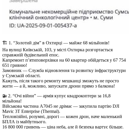
🏗 1. “Золотий дім” в Охтирці — майже 68 мільйонів!
На вулиці Київській, 103, у місті Охтирка розгортається
справжній будівельний епос.
Капремонт п’ятиповерхівки на 60 квартир обійдеться у 67 754
651 гривню!
Замовник — Служба відновлення та розвитку інфраструктури
у Сумській області.
Кажуть, після такого ремонту мешканці зможуть не просто
жити — а й, можливо, запускати дрони прямо з балкона!
🚁 2. “Очі війни” — армія купує квадрокоптери за 16,8
мільйона!
Військова частина А7045 не дрімає — закупила партію DJI
Mavic 3T Enterprise (Thermal).
Тепловізійні, розумні, дорогі — кожен дрон, наче маленький
БПЛА із майбутнього.
16 800 000 гривень — ціна неба, але й безпека вартує більше.