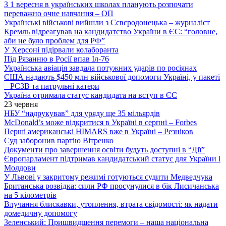
З 1 вересня в українських школах планують розпочати
переважно очне навчання – ОП
Українські військові вийшли з Сєвєродонецька – журналіст
Кремль відреагував на кандидатство України в ЄС: “головне,
аби не було проблем для РФ”
У Херсоні підірвали колаборанта
Під Рязанню в Росії впав Іл-76
Українська авіація завдала потужних ударів по росіянах
США надають $450 млн військової допомоги Україні, у пакеті
– РСЗВ та патрульні катери
Україна отримала статус кандидата на вступ в ЄС
23 червня
НБУ “надрукував” для уряду ще 35 мільярдів
McDonald’s може відкритися в Україні в серпні – Forbes
Перші американські HIMARS вже в Україні – Резніков
Суд заборонив партію Вітренко
Документи про завершення освіти будуть доступні в “Дії”
Європарламент підтримав кандидатський статус для України і
Молдови
У Львові у закритому режимі готуються судити Медведчука
Британська розвідка: сили РФ просунулися в бік Лисичанська
на 5 кілометрів
Влучання блискавки, утоплення, втрата свідомості: як надати
домедичну допомогу
Зеленський: Пришвидшення перемоги – наша національна