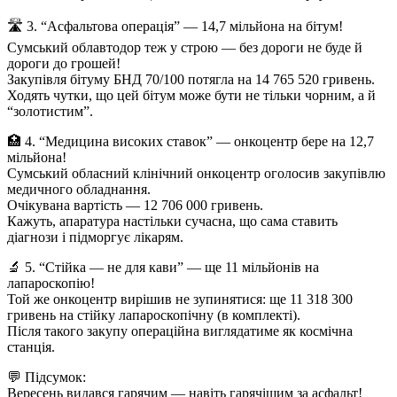
🛣 3. “Асфальтова операція” — 14,7 мільйона на бітум!
Сумський облавтодор теж у строю — без дороги не буде й
дороги до грошей!
Закупівля бітуму БНД 70/100 потягла на 14 765 520 гривень.
Ходять чутки, що цей бітум може бути не тільки чорним, а й
“золотистим”.
🏥 4. “Медицина високих ставок” — онкоцентр бере на 12,7
мільйона!
Сумський обласний клінічний онкоцентр оголосив закупівлю
медичного обладнання.
Очікувана вартість — 12 706 000 гривень.
Кажуть, апаратура настільки сучасна, що сама ставить
діагнози і підморгує лікарям.
🔬 5. “Стійка — не для кави” — ще 11 мільйонів на
лапароскопію!
Той же онкоцентр вирішив не зупинятися: ще 11 318 300
гривень на стійку лапароскопічну (в комплекті).
Після такого закупу операційна виглядатиме як космічна
станція.
💬 Підсумок:
Вересень видався гарячим — навіть гарячішим за асфальт!