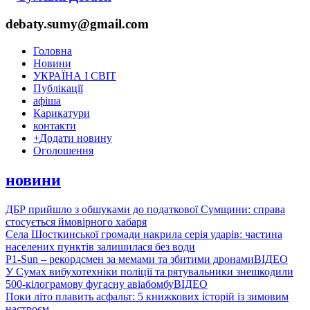
debaty.sumy@gmail.com
Головна
Новини
УКРАЇНА І СВІТ
Публікації
афіша
Карикатури
контакти
+
Додати новину
Оголошення
новини
ДБР прийшло з обшуками до податкової Сумщини: справа
стосується ймовірного хабаря
Села Шосткинської громади накрила серія ударів: частина
населених пунктів залишилася без води
P1-Sun – рекордсмен за мемами та збитими дронами
ВІДЕО
У Сумах вибухотехніки поліції та рятувальники знешкодили
500-кілограмову фугасну авіабомбу
ВІДЕО
Поки літо плавить асфальт: 5 книжкових історій із зимовим
настроєм