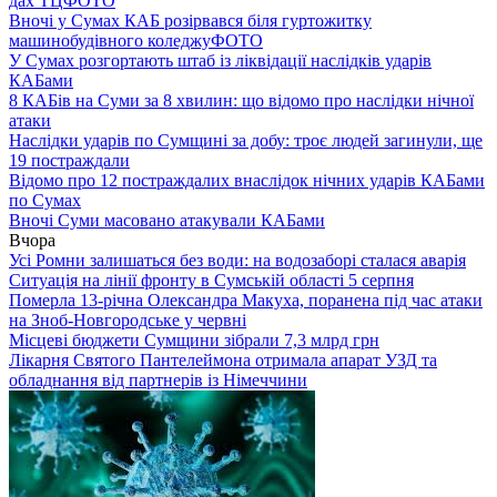
дах ТЦ
ФОТО
Вночі у Сумах КАБ розірвався біля гуртожитку
машинобудівного коледжу
ФОТО
У Сумах розгортають штаб із ліквідації наслідків ударів
КАБами
8 КАБів на Суми за 8 хвилин: що відомо про наслідки нічної
атаки
Наслідки ударів по Сумщині за добу: троє людей загинули, ще
19 постраждали
Відомо про 12 постраждалих внаслідок нічних ударів КАБами
по Сумах
Вночі Суми масовано атакували КАБами
Вчора
Усі Ромни залишаться без води: на водозаборі сталася аварія
Ситуація на лінії фронту в Сумській області 5 серпня
Померла 13-річна Олександра Макуха, поранена під час атаки
на Зноб-Новгородське у червні
Місцеві бюджети Сумщини зібрали 7,3 млрд грн
Лікарня Святого Пантелеймона отримала апарат УЗД та
обладнання від партнерів із Німеччини