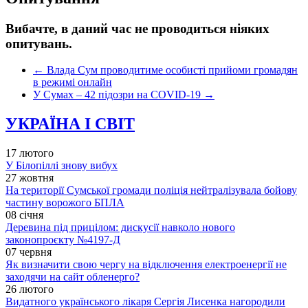
Вибачте, в даний час не проводиться ніяких
опитувань.
←
Влада Сум проводитиме особисті прийоми громадян
в режимі онлайн
У Сумах – 42 підозри на COVID-19
→
УКРАЇНА І СВІТ
17 лютого
У Білопіллі знову вибух
27 жовтня
На території Сумської громади поліція нейтралізувала бойову
частину ворожого БПЛА
08 січня
Деревина під прицілом: дискусії навколо нового
законопроєкту №4197-Д
07 червня
Як визначити свою чергу на відключення електроенергії не
заходячи на сайт обленерго?
26 лютого
Видатного українського лікаря Сергія Лисенка нагородили