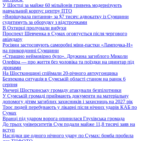
У Шостці за майже 60 мільйонів гривень модернізують
навчальний корпус центру ПТО
«Вирішувала питання» за $7 тисяч: адвокатку із Сумщини
судитимуть за оборудку з відстрочками
В Охтирці пролунали вибухи
Проспект Шевченка в Сумах оговтується після чергового
авіаудару
Росіяни застосовують саморобні міни-пастки «Лампочка-Н»
на прикордонні Сумщини
«Страшно неймовірно було». Дружина загиблого Миколи
Олефіра — про життя без чоловіка та поїздки на цвинтар під
дронами
На Шосткинщині спіймали 20-річного автоугонщика
Безпекова ситуація в Сумській області станом на ранок 6
серпня
Увечері Шосткинську громаду атакували безпілотники
У Сумській громаді приймають документи на матеріальну
допомогу дітям загиблих захисників і захисниць на 2027 рік
Троє людей перебувають у лікарні після нічних ударів КАБ по
Сумах
Вранці під ударом ворога опинилася Глухівська громада
До трьох університетів Сум подали майже 11,8 тисячі заяв на
вступ
Наслідки ще одного нічного удару по Сумах: бомба пробила