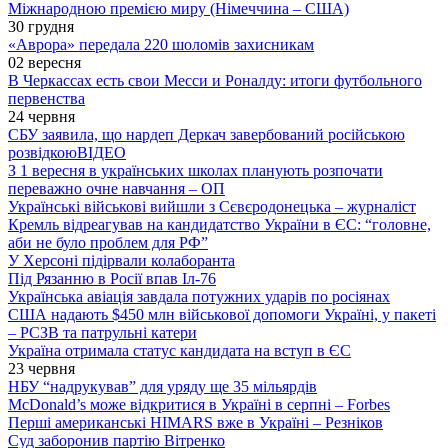
Міжнародною премією миру (Німеччина – США)
30 грудня
«Аврора» передала 220 шоломів захисникам
02 вересня
В Черкассах есть свои Месси и Роналду: итоги футбольного
первенства
24 червня
СБУ заявила, що нардеп Деркач завербований російською
розвідкою
ВІДЕО
З 1 вересня в українських школах планують розпочати
переважно очне навчання – ОП
Українські військові вийшли з Сєвєродонецька – журналіст
Кремль відреагував на кандидатство України в ЄС: “головне,
аби не було проблем для РФ”
У Херсоні підірвали колаборанта
Під Рязанню в Росії впав Іл-76
Українська авіація завдала потужних ударів по росіянах
США надають $450 млн військової допомоги Україні, у пакеті
– РСЗВ та патрульні катери
Україна отримала статус кандидата на вступ в ЄС
23 червня
НБУ “надрукував” для уряду ще 35 мільярдів
McDonald’s може відкритися в Україні в серпні – Forbes
Перші американські HIMARS вже в Україні – Резніков
Суд заборонив партію Вітренко