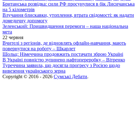
Британська розвідка: сили РФ просунулися в бік Лисичанська
на 5 кілометрів
Влучання блискавки, утоплення, втрата свідомості: як надати
домедичну допомогу
Зеленський: Пришвидшення перемоги – наша національна
мета
22 червня
Вчителі з регіонів, де відновлять офлайн-навчання, мають
повернутися на роботу – Шкарлет
Шольц: Німеччина продовжить постачати зброю Україні
В Україні повністю зупинено нафтопереробку – Вітренко
Туреччина заявила, що досягла прогресу з Росією щодо
вивезення українського зерна
Copyright © 2016 - 2026
Сумські Дебати
.