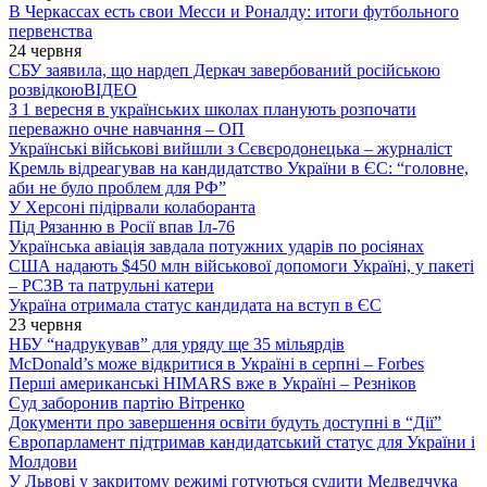
В Черкассах есть свои Месси и Роналду: итоги футбольного
первенства
24 червня
СБУ заявила, що нардеп Деркач завербований російською
розвідкою
ВІДЕО
З 1 вересня в українських школах планують розпочати
переважно очне навчання – ОП
Українські військові вийшли з Сєвєродонецька – журналіст
Кремль відреагував на кандидатство України в ЄС: “головне,
аби не було проблем для РФ”
У Херсоні підірвали колаборанта
Під Рязанню в Росії впав Іл-76
Українська авіація завдала потужних ударів по росіянах
США надають $450 млн військової допомоги Україні, у пакеті
– РСЗВ та патрульні катери
Україна отримала статус кандидата на вступ в ЄС
23 червня
НБУ “надрукував” для уряду ще 35 мільярдів
McDonald’s може відкритися в Україні в серпні – Forbes
Перші американські HIMARS вже в Україні – Резніков
Суд заборонив партію Вітренко
Документи про завершення освіти будуть доступні в “Дії”
Європарламент підтримав кандидатський статус для України і
Молдови
У Львові у закритому режимі готуються судити Медведчука