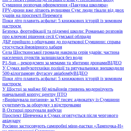
Сумщини розпочав оформлення «Пакунка школяра»
FPV-дрони вже літають вулицями Сум: люди тікали від двох
ударів на проспекті Перемоги
Поки літо плавить асфальт: 5 книжкових історій із зимовим
настроєм
Безпека, фортифікації та підземні школи: Романько розповів
про ключові рішення сесії Сумської облради
ДБР прийшло з обшуками до податкової Сумщини: справа
стосується ймовірного хабаря
Села Шосткинської громади накрила серія ударів: частина
населених пунктів залишилася без води
P1-Sun – рекордсмен за мемами та збитими дронами
ВІДЕО
У Сумах вибухотехніки поліції та рятувальники знешкодили
500-кілограмову фугасну авіабомбу
ВІДЕО
Поки літо плавить асфальт: 5 книжкових історій із зимовим
настроєм
У Шостці за майже 60 мільйонів гривень модернізують
навчальний корпус центру ПТО
«Вирішувала питання» за $7 тисяч: адвокатку із Сумщини
судитимуть за оборудку з відстрочками
В Охтирці пролунали вибухи
Проспект Шевченка в Сумах оговтується після чергового
авіаудару
Росіяни застосовують саморобні міни-пастки «Лампочка-Н»