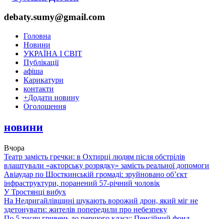
debaty.sumy@gmail.com
Головна
Новини
УКРАЇНА І СВІТ
Публікації
афіша
Карикатури
контакти
+
Додати новину
Оголошення
новини
Вчора
Театр замість гречки: в Охтирці людям після обстрілів
влаштували «акторську розрядку» замість реальної допомоги
Авіаудар по Шосткинській громаді: зруйновано об’єкт
інфраструктури, поранений 57-річний чоловік
У Тростянці вибух
На Недригайлівщині шукають ворожий дрон, який міг не
здетонувати: жителів попередили про небезпеку
По 5 тисяч гривень до першого класу: Пенсійний фонд