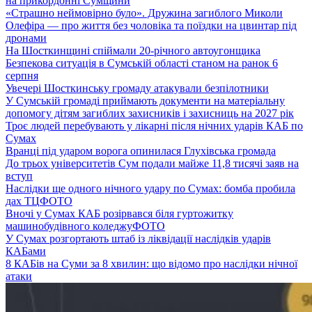
на прикордонні Сумщини
«Страшно неймовірно було». Дружина загиблого Миколи
Олефіра — про життя без чоловіка та поїздки на цвинтар під
дронами
На Шосткинщині спіймали 20-річного автоугонщика
Безпекова ситуація в Сумській області станом на ранок 6
серпня
Увечері Шосткинську громаду атакували безпілотники
У Сумській громаді приймають документи на матеріальну
допомогу дітям загиблих захисників і захисниць на 2027 рік
Троє людей перебувають у лікарні після нічних ударів КАБ по
Сумах
Вранці під ударом ворога опинилася Глухівська громада
До трьох університетів Сум подали майже 11,8 тисячі заяв на
вступ
Наслідки ще одного нічного удару по Сумах: бомба пробила
дах ТЦ
ФОТО
Вночі у Сумах КАБ розірвався біля гуртожитку
машинобудівного коледжу
ФОТО
У Сумах розгортають штаб із ліквідації наслідків ударів
КАБами
8 КАБів на Суми за 8 хвилин: що відомо про наслідки нічної
атаки