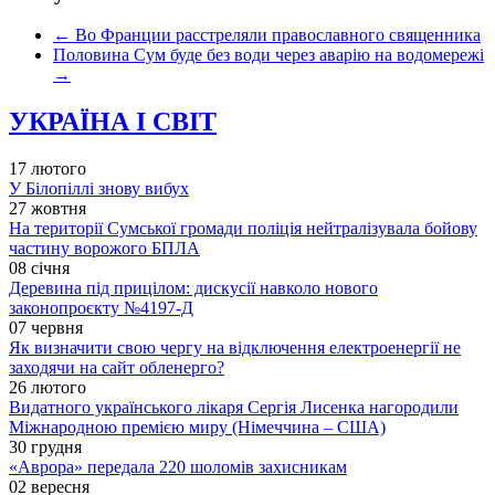
←
Во Франции расстреляли православного священника
Половина Сум буде без води через аварію на водомережі
→
УКРАЇНА І СВІТ
17 лютого
У Білопіллі знову вибух
27 жовтня
На території Сумської громади поліція нейтралізувала бойову
частину ворожого БПЛА
08 січня
Деревина під прицілом: дискусії навколо нового
законопроєкту №4197-Д
07 червня
Як визначити свою чергу на відключення електроенергії не
заходячи на сайт обленерго?
26 лютого
Видатного українського лікаря Сергія Лисенка нагородили
Міжнародною премією миру (Німеччина – США)
30 грудня
«Аврора» передала 220 шоломів захисникам
02 вересня