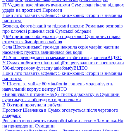
FPV-дрони вже літають вулицями Сум: люди тікали від двох
ударів на проспекті Перемоги
Поки літо плавить асфальт: 5 книжкових історій із зимовим
настроєм
Безпека, фортифікації та підземні школи: Романько розповів
про ключові рішення сесії Сумської облради
ДБР прийшло з обшуками до податкової Сумщини: справа
стосується ймовірного хабаря
Села Шосткинської громади накрила серія ударів: частина
населених пунктів залишилася без води
P1-Sun – рекордсмен за мемами та збитими дронами
ВІДЕО
У Сумах вибухотехніки поліції та рятувальники знешкодили
500-кілограмову фугасну авіабомбу
ВІДЕО
Поки літо плавить асфальт: 5 книжкових історій із зимовим
настроєм
У Шостці за майже 60 мільйонів гривень модернізують
навчальний корпус центру ПТО
«Вирішувала питання» за $7 тисяч: адвокатку із Сумщини
судитимуть за оборудку з відстрочками
В Охтирці пролунали вибухи
Проспект Шевченка в Сумах оговтується після чергового
авіаудару
Росіяни застосовують саморобні міни-пастки «Лампочка-Н»
на прикордонні Сумщини