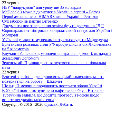
23 червня
НБУ “надрукував” для уряду ще 35 мільярдів
McDonald’s може відкритися в Україні в серпні – Forbes
Перші американські HIMARS вже в Україні – Резніков
Суд заборонив партію Вітренко
Документи про завершення освіти будуть доступні в “Дії”
Європарламент підтримав кандидатський статус для України і
Молдови
У Львові у закритому режимі готуються судити Медведчука
Британська розвідка: сили РФ просунулися в бік Лисичанська
на 5 кілометрів
Влучання блискавки, утоплення, втрата свідомості: як надати
домедичну допомогу
Зеленський: Пришвидшення перемоги – наша національна
мета
22 червня
Вчителі з регіонів, де відновлять офлайн-навчання, мають
повернутися на роботу – Шкарлет
Шольц: Німеччина продовжить постачати зброю Україні
В Україні повністю зупинено нафтопереробку – Вітренко
Туреччина заявила, що досягла прогресу з Росією щодо
вивезення українського зерна
Copyright © 2016 - 2026
Сумські Дебати
.