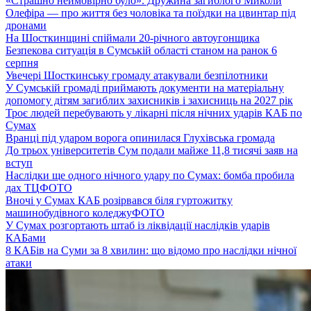
«Страшно неймовірно було». Дружина загиблого Миколи
Олефіра — про життя без чоловіка та поїздки на цвинтар під
дронами
На Шосткинщині спіймали 20-річного автоугонщика
Безпекова ситуація в Сумській області станом на ранок 6
серпня
Увечері Шосткинську громаду атакували безпілотники
У Сумській громаді приймають документи на матеріальну
допомогу дітям загиблих захисників і захисниць на 2027 рік
Троє людей перебувають у лікарні після нічних ударів КАБ по
Сумах
Вранці під ударом ворога опинилася Глухівська громада
До трьох університетів Сум подали майже 11,8 тисячі заяв на
вступ
Наслідки ще одного нічного удару по Сумах: бомба пробила
дах ТЦ
ФОТО
Вночі у Сумах КАБ розірвався біля гуртожитку
машинобудівного коледжу
ФОТО
У Сумах розгортають штаб із ліквідації наслідків ударів
КАБами
8 КАБів на Суми за 8 хвилин: що відомо про наслідки нічної
атаки