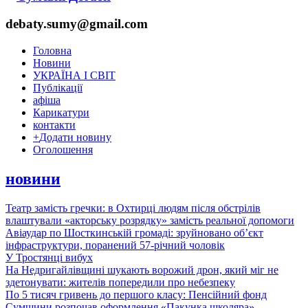
debaty.sumy@gmail.com
Головна
Новини
УКРАЇНА І СВІТ
Публікації
афіша
Карикатури
контакти
+
Додати новину
Оголошення
новини
Театр замість гречки: в Охтирці людям після обстрілів
влаштували «акторську розрядку» замість реальної допомоги
Авіаудар по Шосткинській громаді: зруйновано об’єкт
інфраструктури, поранений 57-річний чоловік
У Тростянці вибух
На Недригайлівщині шукають ворожий дрон, який міг не
здетонувати: жителів попередили про небезпеку
По 5 тисяч гривень до першого класу: Пенсійний фонд
Сумщини розпочав оформлення «Пакунка школяра»