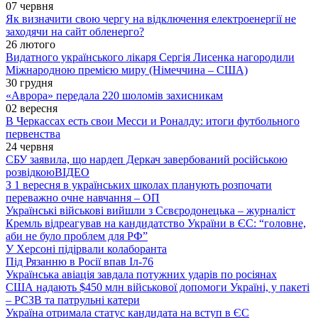
07 червня
Як визначити свою чергу на відключення електроенергії не
заходячи на сайт обленерго?
26 лютого
Видатного українського лікаря Сергія Лисенка нагородили
Міжнародною премією миру (Німеччина – США)
30 грудня
«Аврора» передала 220 шоломів захисникам
02 вересня
В Черкассах есть свои Месси и Роналду: итоги футбольного
первенства
24 червня
СБУ заявила, що нардеп Деркач завербований російською
розвідкою
ВІДЕО
З 1 вересня в українських школах планують розпочати
переважно очне навчання – ОП
Українські військові вийшли з Сєвєродонецька – журналіст
Кремль відреагував на кандидатство України в ЄС: “головне,
аби не було проблем для РФ”
У Херсоні підірвали колаборанта
Під Рязанню в Росії впав Іл-76
Українська авіація завдала потужних ударів по росіянах
США надають $450 млн військової допомоги Україні, у пакеті
– РСЗВ та патрульні катери
Україна отримала статус кандидата на вступ в ЄС