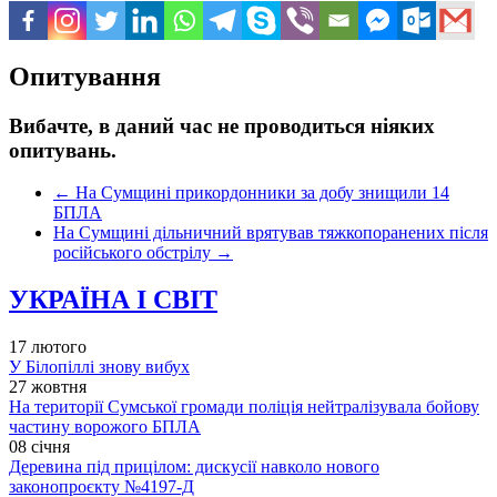
Опитування
Вибачте, в даний час не проводиться ніяких
опитувань.
←
На Сумщині прикордонники за добу знищили 14
БПЛА
На Сумщині дільничний врятував тяжкопоранених після
російського обстрілу
→
УКРАЇНА І СВІТ
17 лютого
У Білопіллі знову вибух
27 жовтня
На території Сумської громади поліція нейтралізувала бойову
частину ворожого БПЛА
08 січня
Деревина під прицілом: дискусії навколо нового
законопроєкту №4197-Д