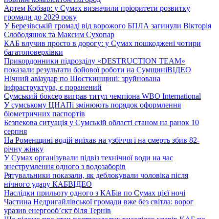
Артем Кобзар: у Сумах визначили пріоритети розвитку
громади до 2029 року
У Березівській громаді від ворожого БПЛА загинули Вікторія
Слободянюк та Максим Сухопар
КАБ влучив просто в дорогу: у Сумах пошкоджені чотири
багатоповерхівки
Прикордонники підрозділу «DESTRUCTION TEAM»
показали результати бойової роботи на Сумщині
ВІДЕО
Нічний авіаудар по Шосткинщині: зруйнована
інфраструктура, є поранений
Сумський боксер виграв титул чемпіона WBO International
У сумському ЦНАПі змінюють порядок оформлення
біометричних паспортів
Безпекова ситуація у Сумській області станом на ранок 10
серпня
На Роменщині водій виїхав на узбіччя і на смерть збив 82-
річну жінку
У Сумах організували підвіз технічної води на час
знеструмлення одного з водозаборів
Рятувальники показали, як деблокували чоловіка після
нічного удару КАБ
ВІДЕО
Наслідки прильоту одного з КАБів по Сумах цієї ночі
Частина Недригайлівської громади вже без світла: ворог
уразив енергооб’єкт біля Тернів