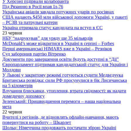
У Херсоні підірвали колаборанта
Під Рязанню в Росії впав Іл-76
Українська авіація завдала потужних ударів по росіянах
США надають $450 млн військової допомоги Україні, у пакеті
– РСЗВ та патрульні катери
Україна отримала статус кандидата на вступ в ЄС
23 червня
НБУ “надрукував” для уряду ще 35 мільярдів
McDonald’s може відкритися в Україні в серпні – Forbes
Перші американські HIMARS вже в Україні – Резніков
Суд заборонив партію Вітренко
Документи про завершення освіти будуть доступні в “Дії”
Європарламент підтримав кандидатський статус для України і
Молдови
У Львові у закритому режимі готуються судити Медведчука
Британська розвідка: сили РФ просунулися в бік Лисичанська
на 5 кілометрів
Влучання блискавки, утоплення, втрата свідомості: як надати
домедичну допомогу
Зеленський: Пришвидшення перемоги – наша національна
мета
22 червня
Вчителі з регіонів, де відновлять офлайн-навчання, мають
повернутися на роботу – Шкарлет
Шольц: Німеччина продовжить постачати зброю Україні