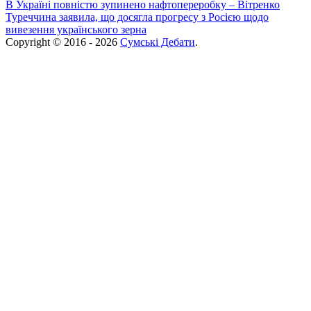
В Україні повністю зупинено нафтопереробку – Вітренко
Туреччина заявила, що досягла прогресу з Росією щодо
вивезення українського зерна
Copyright © 2016 - 2026
Сумські Дебати
.