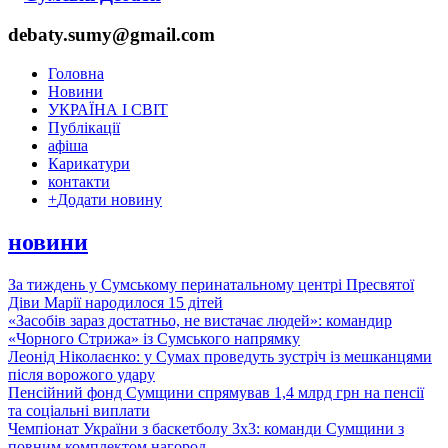
debaty.sumy@gmail.com
Головна
Новини
УКРАЇНА І СВІТ
Публікації
афіша
Карикатури
контакти
+
Додати новину
новини
За тиждень у Сумському перинатальному центрі Пресвятої
Діви Марії народилося 15 дітей
«Засобів зараз достатньо, не вистачає людей»: командир
«Чорного Стрижа» із Сумського напрямку
Леонід Ніколаєнко: у Сумах проведуть зустріч із мешканцями
після ворожого удару
Пенсійний фонд Сумщини спрямував 1,4 млрд грн на пенсії
та соціальні виплати
Чемпіонат України з баскетболу 3х3: команди Сумщини з
повним комплектом нагород