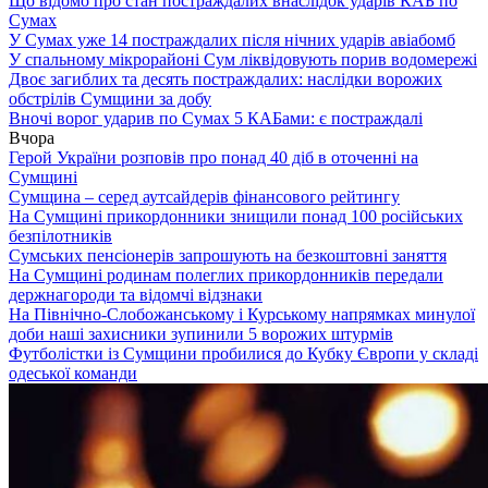
Що відомо про стан постраждалих внаслідок ударів КАБ по
Сумах
У Сумах уже 14 постраждалих після нічних ударів авіабомб
У спальному мікрорайоні Сум ліквідовують порив водомережі
Двоє загиблих та десять постраждалих: наслідки ворожих
обстрілів Сумщини за добу
Вночі ворог ударив по Сумах 5 КАБами: є постраждалі
Вчора
Герой України розповів про понад 40 діб в оточенні на
Сумщині
Сумщина – серед аутсайдерів фінансового рейтингу
На Сумщині прикордонники знищили понад 100 російських
безпілотників
Сумських пенсіонерів запрошують на безкоштовні заняття
На Сумщині родинам полеглих прикордонників передали
держнагороди та відомчі відзнаки
На Північно-Слобожанському і Курському напрямках минулої
доби наші захисники зупинили 5 ворожих штурмів
Футболістки із Сумщини пробилися до Кубку Європи у складі
одеської команди