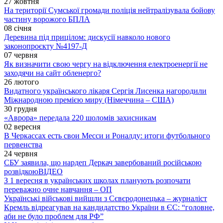
27 жовтня
На території Сумської громади поліція нейтралізувала бойову
частину ворожого БПЛА
08 січня
Деревина під прицілом: дискусії навколо нового
законопроєкту №4197-Д
07 червня
Як визначити свою чергу на відключення електроенергії не
заходячи на сайт обленерго?
26 лютого
Видатного українського лікаря Сергія Лисенка нагородили
Міжнародною премією миру (Німеччина – США)
30 грудня
«Аврора» передала 220 шоломів захисникам
02 вересня
В Черкассах есть свои Месси и Роналду: итоги футбольного
первенства
24 червня
СБУ заявила, що нардеп Деркач завербований російською
розвідкою
ВІДЕО
З 1 вересня в українських школах планують розпочати
переважно очне навчання – ОП
Українські військові вийшли з Сєвєродонецька – журналіст
Кремль відреагував на кандидатство України в ЄС: “головне,
аби не було проблем для РФ”