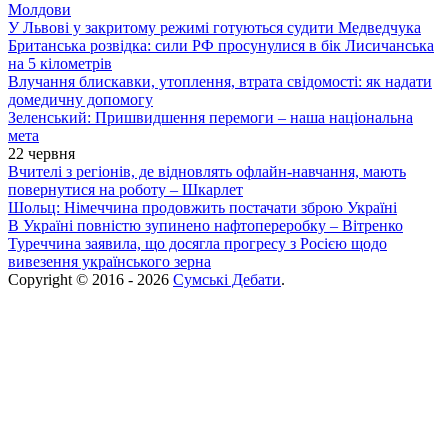
Молдови
У Львові у закритому режимі готуються судити Медведчука
Британська розвідка: сили РФ просунулися в бік Лисичанська
на 5 кілометрів
Влучання блискавки, утоплення, втрата свідомості: як надати
домедичну допомогу
Зеленський: Пришвидшення перемоги – наша національна
мета
22 червня
Вчителі з регіонів, де відновлять офлайн-навчання, мають
повернутися на роботу – Шкарлет
Шольц: Німеччина продовжить постачати зброю Україні
В Україні повністю зупинено нафтопереробку – Вітренко
Туреччина заявила, що досягла прогресу з Росією щодо
вивезення українського зерна
Copyright © 2016 - 2026
Сумські Дебати
.