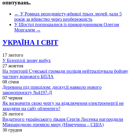
опитувань.
←
У Ромнах рецидивісту-вбивці трьох людей дали 5
років за вбивство через необережність
У Шостці попрощалися із прикордонником Олегом
Моргалем
→
УКРАЇНА І СВІТ
17 лютого
У Білопіллі знову вибух
27 жовтня
На території Сумської громади поліція нейтралізувала бойову
частину ворожого БПЛА
08 січня
Деревина під прицілом: дискусії навколо нового
законопроєкту №4197-Д
07 червня
Як визначити свою чергу на відключення електроенергії не
заходячи на сайт обленерго?
26 лютого
Видатного українського лікаря Сергія Лисенка нагородили
Міжнародною премією миру (Німеччина – США)
30 грудня