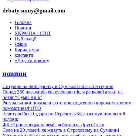
debaty.sumy@gmail.com
Головна
Новини
УКРАЇНА І СВІТ
Публікації
афіша
Карикатури
контакти
+
Додати новину
новини
Ситуація на лінії фронту в Сумській області 8 серпня
Понад 250 пасажирів евакуювали після ранкової атаки на
потяг “Суми-Київ”
Рятувальники показали фото пошкодженого ворожим дроном
локомотива
ФОТО
Через російські удари по Середина-Буді загинув цивільний
чоловік
ФК «Тростянець» переміг дебютанта Другої ліги
Село на 20 людей: як живуть в Отроховому на Сумщині
У Конотопі обікрали «захисників неба»: зникли антени та