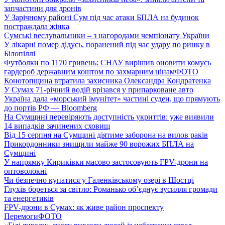
запчастини для дронів
У Зарічному районі Сум під час атаки БПЛА на будинок
постраждала жінка
Сумські веслувальники – з нагородами чемпіонату України
У лікарні помер дідусь, поранений під час удару по ринку в
Білопіллі
Футболки по 1170 гривень: СНАУ вирішив оновити комусь
гардероб державним коштом по захмарним цінам
ФОТО
Конотопщина втратила захисника Олександра Кондратенка
У Сумах 71-річний водій врізався у припарковане авто
Україна дала «морський імунітет» частині суден, що прямують
до портів РФ — Bloomberg
На Сумщині перевіряють доступність укриттів: уже виявили
14 випадків зачинених сховищ
Від 15 серпня на Сумщині діятиме заборона на вилов раків
Прикордонники знищили майже 90 ворожих БПЛА на
Сумщині
У напрямку Кириківки масово застосовують FPV-дрони на
оптоволокні
Чи безпечно купатися у Галенківському озері в Шостці
Глухів бореться за світло: Романько об’єднує зусилля громади
та енергетиків
FPV-дрони в Сумах: як живе район проспекту
Перемоги
ФОТО