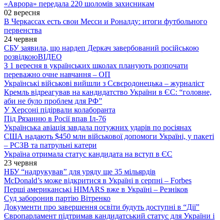
«Аврора» передала 220 шоломів захисникам
02 вересня
В Черкассах есть свои Месси и Роналду: итоги футбольного
первенства
24 червня
СБУ заявила, що нардеп Деркач завербований російською
розвідкою
ВІДЕО
З 1 вересня в українських школах планують розпочати
переважно очне навчання – ОП
Українські військові вийшли з Сєвєродонецька – журналіст
Кремль відреагував на кандидатство України в ЄС: “головне,
аби не було проблем для РФ”
У Херсоні підірвали колаборанта
Під Рязанню в Росії впав Іл-76
Українська авіація завдала потужних ударів по росіянах
США надають $450 млн військової допомоги Україні, у пакеті
– РСЗВ та патрульні катери
Україна отримала статус кандидата на вступ в ЄС
23 червня
НБУ “надрукував” для уряду ще 35 мільярдів
McDonald’s може відкритися в Україні в серпні – Forbes
Перші американські HIMARS вже в Україні – Резніков
Суд заборонив партію Вітренко
Документи про завершення освіти будуть доступні в “Дії”
Європарламент підтримав кандидатський статус для України і