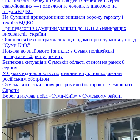
«Білі янголи» знову вивезли людей із небезпеки: серед
евакуйованих — подружжя та чоловік із підозрою на
інсульт
ВІДЕО
На Сумщині прикордонники знищили ворожу гармату і
техніку
ВІДЕО
Три педагоги з Сумщини увійшли до ТОП-25 найкращих
вихователів України
Обійшлося без постраждалих: що відомо про влучання у поїзд
“Суми-Київ”
Поїхала до знайомого і зникла: у Сумах поліцейські
розшукали 14-річну дівчину
Безпекова ситуація в Сумській області станом на ранок 8
серпня
У Сумах відновлюють спортивний клуб, пошкоджений
російським обстрілом
Сумські хокеїстки знову розгромили болгарок на чемпіонаті
Європи
Ворог атакував поїзд «Суми-Київ» у Сумському районі