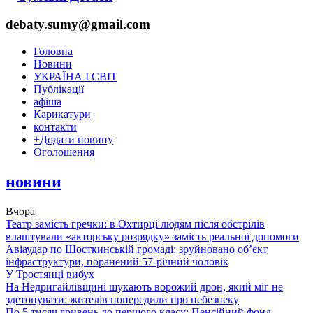
debaty.sumy@gmail.com
Головна
Новини
УКРАЇНА І СВІТ
Публікації
афіша
Карикатури
контакти
+
Додати новину
Оголошення
новини
Вчора
Театр замість гречки: в Охтирці людям після обстрілів
влаштували «акторську розрядку» замість реальної допомоги
Авіаудар по Шосткинській громаді: зруйновано об’єкт
інфраструктури, поранений 57-річний чоловік
У Тростянці вибух
На Недригайлівщині шукають ворожий дрон, який міг не
здетонувати: жителів попередили про небезпеку
По 5 тисяч гривень до першого класу: Пенсійний фонд