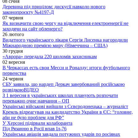
08 січня
Деревина під прицілом: дискусії навколо нового
законопроєкту №4197-Д
07 червня
Як визначити свою чергу на відключення електроенергії не
заходячи на сайт обленерго?
26 лютого
Видатного українського лікаря Сергія Лисенка нагородили
Міжнародною премією миру (Німеччина – США)
30 грудня
«Аврора» передала 220 шоломів захисникам
02 вересня
В Черкассах есть свои Месси и Роналду: итоги футбольного
первенства
24 червня
СБУ заявила, що нардеп Деркач завербований російською
розвідкою
ВІДЕО
З 1 вересня в українських школах планують розпочати
переважно очне навчання – ОП
Українські військові вийшли з Сєвєродонецька – журналіст
Кремль відреагував на кандидатство України в ЄС: “головне,
аби не було проблем для РФ”
У Херсоні підірвали колаборанта
Під Рязанню в Росії впав Іл-76
Українська авіація завдала потужних ударів по росіянах