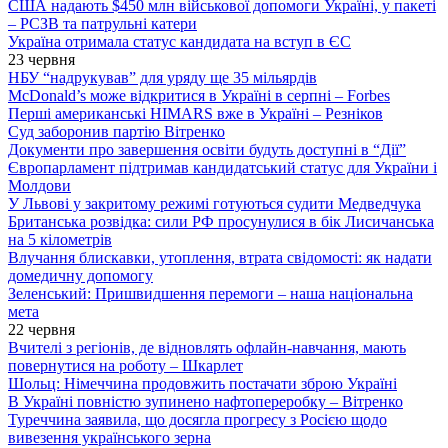
США надають $450 млн військової допомоги Україні, у пакеті
– РСЗВ та патрульні катери
Україна отримала статус кандидата на вступ в ЄС
23 червня
НБУ “надрукував” для уряду ще 35 мільярдів
McDonald’s може відкритися в Україні в серпні – Forbes
Перші американські HIMARS вже в Україні – Резніков
Суд заборонив партію Вітренко
Документи про завершення освіти будуть доступні в “Дії”
Європарламент підтримав кандидатський статус для України і
Молдови
У Львові у закритому режимі готуються судити Медведчука
Британська розвідка: сили РФ просунулися в бік Лисичанська
на 5 кілометрів
Влучання блискавки, утоплення, втрата свідомості: як надати
домедичну допомогу
Зеленський: Пришвидшення перемоги – наша національна
мета
22 червня
Вчителі з регіонів, де відновлять офлайн-навчання, мають
повернутися на роботу – Шкарлет
Шольц: Німеччина продовжить постачати зброю Україні
В Україні повністю зупинено нафтопереробку – Вітренко
Туреччина заявила, що досягла прогресу з Росією щодо
вивезення українського зерна