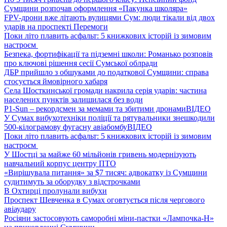
Сумщини розпочав оформлення «Пакунка школяра»
FPV-дрони вже літають вулицями Сум: люди тікали від двох
ударів на проспекті Перемоги
Поки літо плавить асфальт: 5 книжкових історій із зимовим
настроєм
Безпека, фортифікації та підземні школи: Романько розповів
про ключові рішення сесії Сумської облради
ДБР прийшло з обшуками до податкової Сумщини: справа
стосується ймовірного хабаря
Села Шосткинської громади накрила серія ударів: частина
населених пунктів залишилася без води
P1-Sun – рекордсмен за мемами та збитими дронами
ВІДЕО
У Сумах вибухотехніки поліції та рятувальники знешкодили
500-кілограмову фугасну авіабомбу
ВІДЕО
Поки літо плавить асфальт: 5 книжкових історій із зимовим
настроєм
У Шостці за майже 60 мільйонів гривень модернізують
навчальний корпус центру ПТО
«Вирішувала питання» за $7 тисяч: адвокатку із Сумщини
судитимуть за оборудку з відстрочками
В Охтирці пролунали вибухи
Проспект Шевченка в Сумах оговтується після чергового
авіаудару
Росіяни застосовують саморобні міни-пастки «Лампочка-Н»