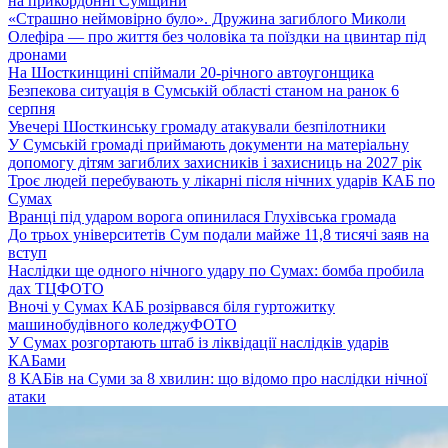
на прикордонні Сумщини
«Страшно неймовірно було». Дружина загиблого Миколи
Олефіра — про життя без чоловіка та поїздки на цвинтар під
дронами
На Шосткинщині спіймали 20-річного автоугонщика
Безпекова ситуація в Сумській області станом на ранок 6
серпня
Увечері Шосткинську громаду атакували безпілотники
У Сумській громаді приймають документи на матеріальну
допомогу дітям загиблих захисників і захисниць на 2027 рік
Троє людей перебувають у лікарні після нічних ударів КАБ по
Сумах
Вранці під ударом ворога опинилася Глухівська громада
До трьох університетів Сум подали майже 11,8 тисячі заяв на
вступ
Наслідки ще одного нічного удару по Сумах: бомба пробила
дах ТЦ
ФОТО
Вночі у Сумах КАБ розірвався біля гуртожитку
машинобудівного коледжу
ФОТО
У Сумах розгортають штаб із ліквідації наслідків ударів
КАБами
8 КАБів на Суми за 8 хвилин: що відомо про наслідки нічної
атаки