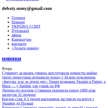
debaty.sumy@gmail.com
Головна
Новини
УКРАЇНА І СВІТ
Публікації
афіша
Карикатури
контакти
+
Додати новину
новини
Вчора
Сумщину за місяць умовно знеструмили повністю майже
тричі: енергетики відновили понад 1,34 млн підключень
«Імпульс згас за лічені дні»: Трамп відмовив Україні в Patriot, а
Маск — у Starlink для ударів по РФ
Липень під вогнем: Сумщина пережила понад 1800 атак,
загинули 32 людини
Кордон став: 6,5 тисячі вантажівок застрягли на виїзді з
України до Польщі
Ветеранам Сумщини спростять доступ до пенсій і виплат: