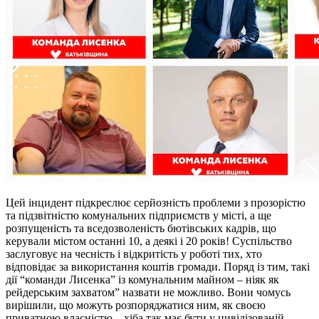
Цей інцидент підкреслює серйозність проблеми з прозорістю
та підзвітністю комунальних підприємств у місті, а ще
розпущеність та вседозволеність бютівських кадрів, що
керували містом останні 10, а деякі і 20 років! Суспільство
заслуговує на чесність і відкритість у роботі тих, хто
відповідає за використання коштів громади. Поряд із тим, такі
дії “команди Лисенка” із комунальним майном – ніяк як
рейдерським захватом” назвати не можливо. Вони чомусь
вирішили, що можуть розпоряджатися ним, як своєю
приватною власністю – хіба так має бути у цивілізованій