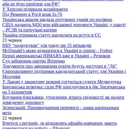
аби не було проблем для РФ”
У Херсоні підірвали колаборанта
Під Рязанню в Росії впав Іл-76
Українська авіація завдала потужних ударів по росіянах
США надають $450 млн військової допомоги Україні, у пакеті
– РСЗВ та патрульні катери
Україна отримала статус кандидата на вступ в ЄС
23 червня
НБУ “надрукував” для уряду ще 35 мільярдів
McDonald’s може відкритися в Україні в серпні – Forbes
Перші американські HIMARS вже в Україні – Резніков
Суд заборонив партію Вітренко
Документи про завершення освіти будуть доступні в “Дії”
Європарламент підтримав кандидатський статус для України і
Молдови
У Львові у закритому режимі готуються судити Медведчука
Британська розвідка: сили РФ просунулися в бік Лисичанська
на 5 кілометрів
Влучання блискавки, утоплення, втрата свідомості: як надати
домедичну допомогу
Зеленський: Пришвидшення перемоги – наша національна
мета
22 червня
Вчителі з регіонів, де відновлять офлайн-навчання, мають
повернутися на роботу – Шкарлет