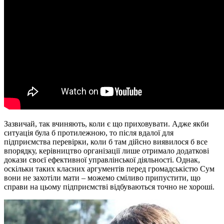
Зазвичай, так вчиняють, коли є що приховувати. Адже якби
ситуація була б протилежною, то після вдалої для
підприємства перевірки, коли б там дійсно виявилося б все
впорядку, керівництво організації лише отримало додаткові
докази своєї ефективної управлінської діяльності. Однак,
оскільки таких класних аргументів перед громадськістю Сум
вони не захотіли мати – можемо сміливо припустити, що
справи на цьому підприємстві відбуваються точно не хороші.