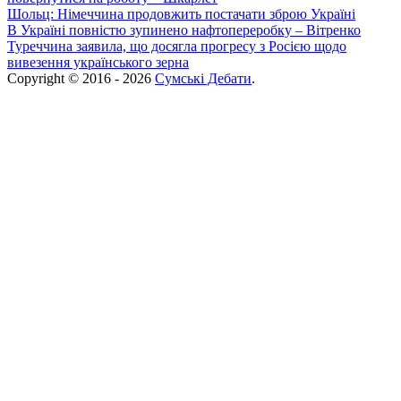
Шольц: Німеччина продовжить постачати зброю Україні
В Україні повністю зупинено нафтопереробку – Вітренко
Туреччина заявила, що досягла прогресу з Росією щодо
вивезення українського зерна
Copyright © 2016 - 2026
Сумські Дебати
.