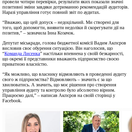
провели чотири перевірки, результати яких показали значні
позитивні зміни завдяки дотриманню рекомендацій аудиторів.
Наразі управління готує повний звіт по аудитах.
“Вважаю, що цей допуск – недоцільний. Ми створені для
того, щоб допомогти, виявити недоліки й скорегувати дії на
позитив,” – зазначила Інна Козачок.
Депутат міськради, голова бюджетної комісії Вадим Акпєров
висловив своє обурення ситуацією. Він наголосив, що
“
Команда Лисенка
” настільки впевнена у своїй безкарності,
що окремі її представники вважають підприємство своєю
приватною власністю.
“Як можливо, що власнику відмовляють в проведенні аудиту
свого ж підприємства? Відмовляють – значить є за що
хвилюватись. А значить, що моє рішення про створення
управління аудиту та контролю було абсолютно вірним.
Працюємо далі,” – написав Акпєров на своїй сторінці у
Facebook.