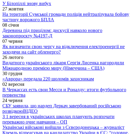
У Білопіллі знову вибух
27 жовтня
На території Сумської громади поліція нейтралізувала бойову
частину ворожого БПЛА
08 січня
Деревина під прицілом: дискусії навколо нового
законопроєкту №4197-Д
07 червня
Як визначити свою чергу на відключення електроенергії не
заходячи на сайт обленерго?
26 лютого
Видатного українського лікаря Сергія Лисенка нагородили
Міжнародною премією миру (Німеччина – США)
30 грудня
«Аврора» передала 220 шоломів захисникам
02 вересня
В Черкассах есть свои Месси и Роналду: итоги футбольного
первенства
24 червня
СБУ заявила, що нардеп Деркач завербований російською
розвідкою
ВІДЕО
З 1 вересня в українських школах планують розпочати
переважно очне навчання – ОП
Українські військові вийшли з Сєвєродонецька – журналіст
Кремль відреагував на кандидатство України в ЄС: “головне,