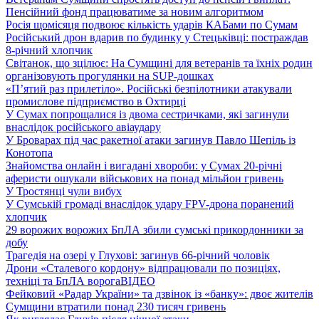
Пенсійний фонд працюватиме за новим алгоритмом
Росія щомісяця подвоює кількість ударів КАБами по Сумам
Російський дрон вдарив по будинку у Стецьківці: постраждав
8-річний хлопчик
Світанок, що зцілює: На Сумщині для ветеранів та їхніх родин
організовують прогулянки на SUP-дошках
«П’ятий раз прилетіло». Російські безпілотники атакували
промислове підприємство в Охтирці
У Сумах попрощалися із двома сестричками, які загинули
внаслідок російського авіаудару
У Броварах під час ракетної атаки загинув Павло Шепіль із
Конотопа
Знайомства онлайн і вигадані хвороби: у Сумах 20-річні
аферисти ошукали військових на понад мільйон гривень
У Тростянці чули вибух
У Сумській громаді внаслідок удару FPV-дрона поранений
хлопчик
29 ворожих ворожих БпЛА збили сумські прикордонники за
добу
Трагедія на озері у Глухові: загинув 66-річний чоловік
Дрони «Сталевого кордону» відпрацювали по позиціях,
техніці та БпЛА ворога
ВІДЕО
Фейковий «Радар України» та дзвінок із «банку»: двоє жителів
Сумщини втратили понад 230 тисяч гривень