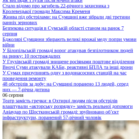
Як виглядає Глухів після нічної атаки
Стало відомо про загибель 22-річного захисника з
Кролевецької громади Максима Кременя
Жнива під обстрілами: на Сумщині вже зібрали дві третини
ранніх зернових
Безпекова ситуація в Сумській області станом на ранок 7
серпня
Бджолярі Сумщини збирають великі врожаї меду попри умови
війни
У Білопільській громаді ворог атакував безпілотником людей
на ринку: 10 постраждалих
У Глухівській громаді знищене росіянами поштове відділення
Вночі Суми атакували КАБи, реактивні БПЛА та інші дрони
У Сумах призупинять одну з водонасосних станцій на час
проведення ремонту
48 обстрілів за добу: на Сумщині поранено 13 людей, серед
них — 7-річна дитина
06 серпня
Театр замість гречки: в Охтирці людям після обстрілів
влаштували «акторську розрядку» замість реальної допомоги
Авіаудар по Шосткинській громаді: зруйновано об’єкт
інфраструктури, поранений 57-річний чоловік