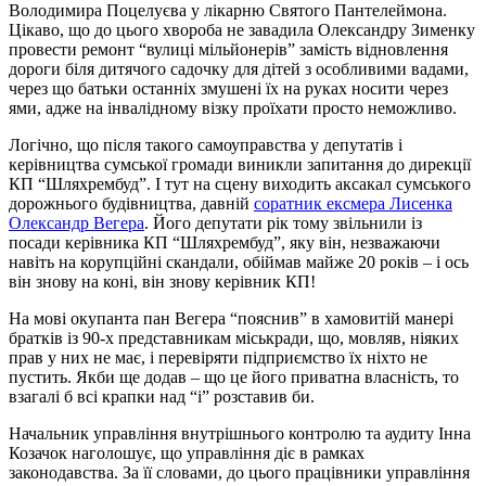
Володимира Поцелуєва у лікарню Святого Пантелеймона.
Цікаво, що до цього хвороба не завадила Олександру Зименку
провести ремонт “вулиці мільйонерів” замість відновлення
дороги біля дитячого садочку для дітей з особливими вадами,
через що батьки останніх змушені їх на руках носити через
ями, адже на інвалідному візку проїхати просто неможливо.
Логічно, що після такого самоуправства у депутатів і
керівництва сумської громади виникли запитання до дирекції
КП “Шляхрембуд”. І тут на сцену виходить аксакал сумського
дорожнього будівництва, давній
соратник ексмера Лисенка
Олександр Вегера
. Його депутати рік тому звільнили із
посади керівника КП “Шляхрембуд”, яку він, незважаючи
навіть на корупційні скандали, обіймав майже 20 років – і ось
він знову на коні, він знову керівник КП!
На мові окупанта пан Вегера “пояснив” в хамовитій манері
братків із 90-х представникам міськради, що, мовляв, ніяких
прав у них не має, і перевіряти підприємство їх ніхто не
пустить. Якби ще додав – що це його приватна власність, то
взагалі б всі крапки над “і” розставив би.
Начальник управління внутрішнього контролю та аудиту Інна
Козачок наголошує, що управління діє в рамках
законодавства. За її словами, до цього працівники управління