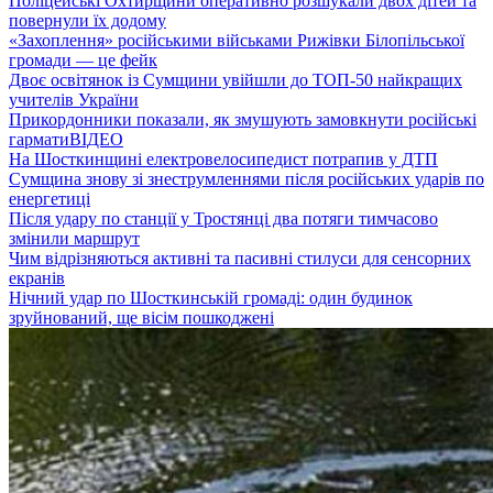
Поліцейські Охтирщини оперативно розшукали двох дітей та
повернули їх додому
«Захоплення» російськими військами Рижівки Білопільської
громади — це фейк
Двоє освітянок із Сумщини увійшли до ТОП-50 найкращих
учителів України
Прикордонники показали, як змушують замовкнути російські
гармати
ВІДЕО
На Шосткинщині електровелосипедист потрапив у ДТП
Сумщина знову зі знеструмленнями після російських ударів по
енергетиці
Після удару по станції у Тростянці два потяги тимчасово
змінили маршрут
Чим відрізняються активні та пасивні стилуси для сенсорних
екранів
Нічний удар по Шосткинській громаді: один будинок
зруйнований, ще вісім пошкоджені