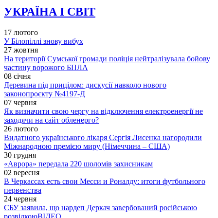
УКРАЇНА І СВІТ
17 лютого
У Білопіллі знову вибух
27 жовтня
На території Сумської громади поліція нейтралізувала бойову
частину ворожого БПЛА
08 січня
Деревина під прицілом: дискусії навколо нового
законопроєкту №4197-Д
07 червня
Як визначити свою чергу на відключення електроенергії не
заходячи на сайт обленерго?
26 лютого
Видатного українського лікаря Сергія Лисенка нагородили
Міжнародною премією миру (Німеччина – США)
30 грудня
«Аврора» передала 220 шоломів захисникам
02 вересня
В Черкассах есть свои Месси и Роналду: итоги футбольного
первенства
24 червня
СБУ заявила, що нардеп Деркач завербований російською
розвідкою
ВІДЕО