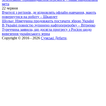
мета
22 червня
Вчителі з регіонів, де відновлять офлайн-навчання, мають
повернутися на роботу – Шкарлет
Шольц: Німеччина продовжить постачати зброю Україні
В Україні повністю зупинено нафтопереробку – Вітренко
Туреччина заявила, що досягла прогресу з Росією щодо
вивезення українського зерна
Copyright © 2016 - 2026
Сумські Дебати
.