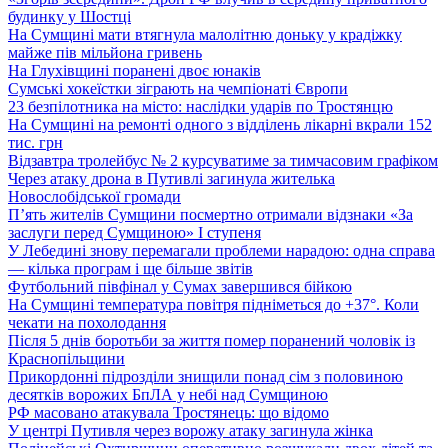
будинку у Шостці
На Сумщині мати втягнула малолітню доньку у крадіжку
майже пів мільйона гривень
На Глухівщині поранені двоє юнаків
Сумські хокеїстки зіграють на чемпіонаті Європи
23 безпілотника на місто: наслідки ударів по Тростянцю
На Сумщині на ремонті одного з відділень лікарні вкрали 152
тис. грн
Відзавтра тролейбус № 2 курсуватиме за тимчасовим графіком
Через атаку дрона в Путивлі загинула жителька
Новослобідської громади
П’ять жителів Сумщини посмертно отримали відзнаки «За
заслуги перед Сумщиною» І ступеня
У Лебедині знову перемагали проблеми нарадою: одна справа
— кілька програм і ще більше звітів
Футбольний півфінал у Сумах завершився бійкою
На Сумщині температура повітря підніметься до +37°. Коли
чекати на похолодання
Після 5 днів боротьби за життя помер поранений чоловік із
Краснопільщини
Прикордонні підрозділи знищили понад сім з половиною
десятків ворожих БпЛА у небі над Сумщиною
РФ масовано атакувала Тростянець: що відомо
У центрі Путивля через ворожу атаку загинула жінка