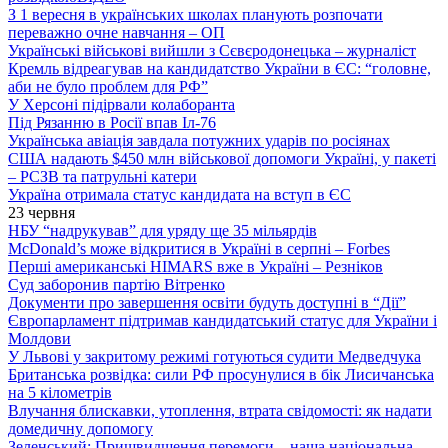
З 1 вересня в українських школах планують розпочати
переважно очне навчання – ОП
Українські військові вийшли з Сєвєродонецька – журналіст
Кремль відреагував на кандидатство України в ЄС: “головне,
аби не було проблем для РФ”
У Херсоні підірвали колаборанта
Під Рязанню в Росії впав Іл-76
Українська авіація завдала потужних ударів по росіянах
США надають $450 млн військової допомоги Україні, у пакеті
– РСЗВ та патрульні катери
Україна отримала статус кандидата на вступ в ЄС
23 червня
НБУ “надрукував” для уряду ще 35 мільярдів
McDonald’s може відкритися в Україні в серпні – Forbes
Перші американські HIMARS вже в Україні – Резніков
Суд заборонив партію Вітренко
Документи про завершення освіти будуть доступні в “Дії”
Європарламент підтримав кандидатський статус для України і
Молдови
У Львові у закритому режимі готуються судити Медведчука
Британська розвідка: сили РФ просунулися в бік Лисичанська
на 5 кілометрів
Влучання блискавки, утоплення, втрата свідомості: як надати
домедичну допомогу
Зеленський: Пришвидшення перемоги – наша національна