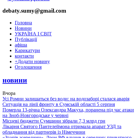
debaty.sumy@gmail.com
Головна
Новини
УКРАЇНА І СВІТ
Публікації
афіша
Карикатури
контакти
+
Додати новину
Оголошення
новини
Вчора
Усі Ромни залишаться без води: на водозаборі сталася аварія
Ситуація на лінії фронту в Сумській області 5 серпня
Померла 13-річна Олександра Макуха, поранена під час атаки
на Зноб-Новгородське у червні
Місцеві бюджети Сумщини зібрали 7,3 млрд грн
Лікарня Святого Пантелеймона отримала апарат УЗД та
обладнання від партнерів із Німеччини
«Згорів зсередини». Дрон РФ влучив в середину приватного