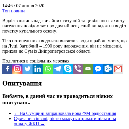
14:46 /
07 липня 2020
Топ новина
Відділ з питань надзвичайних ситуацій та цивільного захисту
населення повідомляє про другий нещасний випадок на воді з
початку купального сезону.
Тіло потопельника водолази витягли з води в районі мосту, що
на Луці. Загиблий – 1990 року народження, він не місцевий,
приїхав до Сум із Дніпропетровської області.
Поділитися в соціальних мережах
Опитування
Вибачте, в даний час не проводиться ніяких
опитувань.
←
На Сумщині запрацювала нова ФМ-радіостанція
Сумчани з інвалідністю можуть отримати пільги на
оплату ЖКП
→