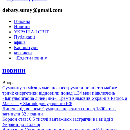
debaty.sumy@gmail.com
Головна
Новини
УКРАЇНА І СВІТ
Публікації
афіша
Карикатури
контакти
+
Додати новину
новини
Вчора
Сумщину за місяць умовно знеструмили повністю майже
тричі: енергетики відновили понад 1,34 млн підключень
«Імпульс згас за лічені дні»: Трамп відмовив Україні в Patriot, а
Маск — у Starlink для ударів по РФ
Липень під вогнем: Сумщина пережила понад 1800 атак,
загинули 32 людини
Кордон став: 6,5 тисячі вантажівок застрягли на виїзді з
України до Польщі
Ветеранам Сумщини спростять доступ до пенсій і виплат: