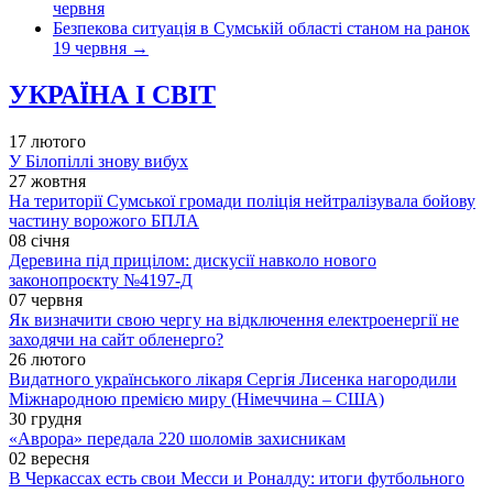
червня
Безпекова ситуація в Сумській області станом на ранок
19 червня
→
УКРАЇНА І СВІТ
17 лютого
У Білопіллі знову вибух
27 жовтня
На території Сумської громади поліція нейтралізувала бойову
частину ворожого БПЛА
08 січня
Деревина під прицілом: дискусії навколо нового
законопроєкту №4197-Д
07 червня
Як визначити свою чергу на відключення електроенергії не
заходячи на сайт обленерго?
26 лютого
Видатного українського лікаря Сергія Лисенка нагородили
Міжнародною премією миру (Німеччина – США)
30 грудня
«Аврора» передала 220 шоломів захисникам
02 вересня
В Черкассах есть свои Месси и Роналду: итоги футбольного