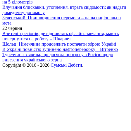
на 5 кілометрів
Влучання блискавки, утоплення, втрата свідомості: як надати
домедичну допомогу
Зеленський: Пришвидшення перемоги – наша національна
мета
22 червня
Вчителі з регіонів, де відновлять офлайн-навчання, мають
повернутися на роботу – Шкарлет
Шольц: Німеччина продовжить постачати зброю Україні
В Україні повністю зупинено нафтопереробку – Вітренко
Туреччина заявила, що досягла прогресу з Росією щодо
вивезення українського зерна
Copyright © 2016 - 2026
Сумські Дебати
.