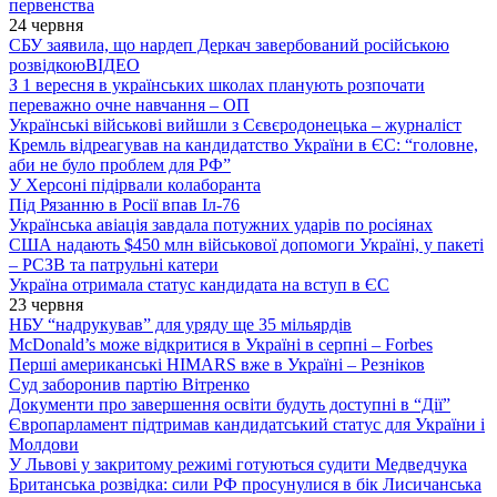
первенства
24 червня
СБУ заявила, що нардеп Деркач завербований російською
розвідкою
ВІДЕО
З 1 вересня в українських школах планують розпочати
переважно очне навчання – ОП
Українські військові вийшли з Сєвєродонецька – журналіст
Кремль відреагував на кандидатство України в ЄС: “головне,
аби не було проблем для РФ”
У Херсоні підірвали колаборанта
Під Рязанню в Росії впав Іл-76
Українська авіація завдала потужних ударів по росіянах
США надають $450 млн військової допомоги Україні, у пакеті
– РСЗВ та патрульні катери
Україна отримала статус кандидата на вступ в ЄС
23 червня
НБУ “надрукував” для уряду ще 35 мільярдів
McDonald’s може відкритися в Україні в серпні – Forbes
Перші американські HIMARS вже в Україні – Резніков
Суд заборонив партію Вітренко
Документи про завершення освіти будуть доступні в “Дії”
Європарламент підтримав кандидатський статус для України і
Молдови
У Львові у закритому режимі готуються судити Медведчука
Британська розвідка: сили РФ просунулися в бік Лисичанська