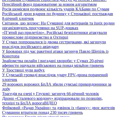
Пенсійний фонд працюватиме за новим алгоритмом
Росія щомісяця подвоює кількість ударів КАБами по Сумам
Російський дрон вдарив по будинку у Стецьківці: постраждав
8-річний хлопчик
Світанок, що зцілює: На Сумщині для ветеранів та їхніх родин
організовують прогулянки на SUP-дошках
«П’ятий раз прилетіло». Російські безпілотники атакували
промислове підприємство в Охтирці
У Сумах попрощалися із двома сестричками, які загинули
внаслідок російського авіаудару
У Броварах під час ракетної атаки загинув Павло Шепіль із
Конотопа
Знайомства онлайн і вигадані хвороби: у Сумах 20-річні
аферисти ошукали військових на понад мільйон гривень
У Тростянці чули вибух
У Сумській громаді внаслідок удару FPV-дрона поранений
хлопчик
29 ворожих ворожих БпЛА збили сумські прикордонники за
добу
Трагедія на озері у Глухові: загинув 66-річний чоловік
Дрони «Сталевого кордону» відпрацювали по позиціях,
техніці та БпЛА ворога
ВІДЕО
Фейковий «Радар України» та дзвінок із «банку»: двоє жителів
Сумщини втратили понад 230 тисяч гривень