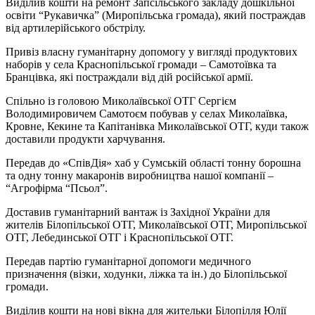
Виділив кошти на ремонт Запсільського закладу дошкільної
освіти “Рукавичка” (Миропільська громада), який постраждав
від артилерійського обстрілу.
Привіз власну гуманітарну допомогу у вигляді продуктових
наборів у села Краснопільської громади – Самотоївка та
Бранцівка, які постраждали від дій російської армії.
Спільно із головою Миколаївської ОТГ Сергієм
Володимировичем Самотоєм побував у селах Миколаївка,
Кровне, Кекине та Капітанівка Миколаївської ОТГ, куди також
доставили продукти харчування.
Передав до «СпівДія» хаб у Сумській області тонну борошна
та одну тонну макаронів виробництва нашої компанії –
“Агрофірма “Псьол”.
Доставив гуманітарний вантаж із Західної України для
жителів Білопільської ОТГ, Миколаївської ОТГ, Миропільської
ОТГ, Лебединської ОТГ і Краснопільської ОТГ.
Передав партію гуманітарної допомоги медичного
призначення (візки, ходунки, ліжка та ін.) до Білопільської
громади.
Виділив кошти на нові вікна для жительки Білопілля Юлії