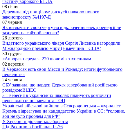
частину ворожого БПЛА
08 січня
Деревина під прицілом: дискусії навколо нового
законопроєкту №4197-Д
07 червня
Як визначити свою чергу на відключення електроенергії не
заходячи на сайт обленерго?
26 лютого
Видатного українського лікаря Сергія Лисенка нагородили
Міжнародною премією миру (Німеччина – США)
30 грудня
«Аврора» передала 220 шоломів захисникам
02 вересня
В Черкассах есть свои Месси и Роналду: итоги футбольного
первенства
24 червня
СБУ заявила, що нардеп Деркач завербований російською
розвідкою
ВІДЕО
З 1 вересня в українських школах планують розпочати
переважно очне навчання – ОП
Українські військові вийшли з Сєвєродонецька – журналіст
Кремль відреагував на кандидатство України в ЄС: “головне,
аби не було проблем для РФ”
У Херсоні підірвали колаборанта
Під Рязанню в Росії впав Іл-76