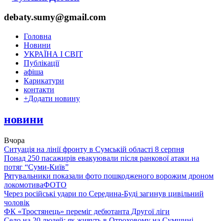
debaty.sumy@gmail.com
Головна
Новини
УКРАЇНА І СВІТ
Публікації
афіша
Карикатури
контакти
+
Додати новину
новини
Вчора
Ситуація на лінії фронту в Сумській області 8 серпня
Понад 250 пасажирів евакуювали після ранкової атаки на
потяг “Суми-Київ”
Рятувальники показали фото пошкодженого ворожим дроном
локомотива
ФОТО
Через російські удари по Середина-Буді загинув цивільний
чоловік
ФК «Тростянець» переміг дебютанта Другої ліги
Село на 20 людей: як живуть в Отроховому на Сумщині