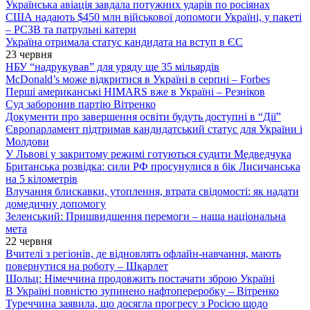
Українська авіація завдала потужних ударів по росіянах
США надають $450 млн військової допомоги Україні, у пакеті
– РСЗВ та патрульні катери
Україна отримала статус кандидата на вступ в ЄС
23 червня
НБУ “надрукував” для уряду ще 35 мільярдів
McDonald’s може відкритися в Україні в серпні – Forbes
Перші американські HIMARS вже в Україні – Резніков
Суд заборонив партію Вітренко
Документи про завершення освіти будуть доступні в “Дії”
Європарламент підтримав кандидатський статус для України і
Молдови
У Львові у закритому режимі готуються судити Медведчука
Британська розвідка: сили РФ просунулися в бік Лисичанська
на 5 кілометрів
Влучання блискавки, утоплення, втрата свідомості: як надати
домедичну допомогу
Зеленський: Пришвидшення перемоги – наша національна
мета
22 червня
Вчителі з регіонів, де відновлять офлайн-навчання, мають
повернутися на роботу – Шкарлет
Шольц: Німеччина продовжить постачати зброю Україні
В Україні повністю зупинено нафтопереробку – Вітренко
Туреччина заявила, що досягла прогресу з Росією щодо