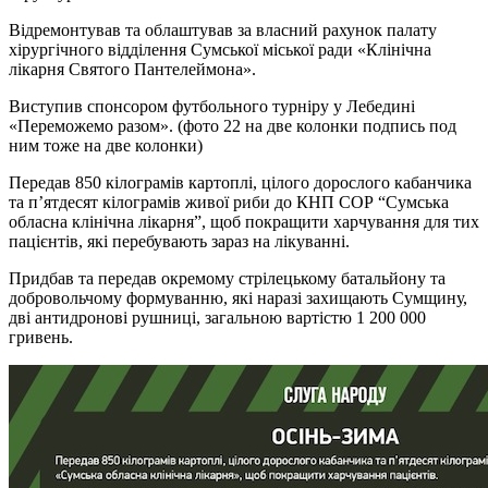
Відремонтував та облаштував за власний рахунок палату
хірургічного відділення Сумської міської ради «Клінічна
лікарня Святого Пантелеймона».
Виступив спонсором футбольного турніру у Лебедині
«Переможемо разом». (фото 22 на две колонки подпись под
ним тоже на две колонки)
Передав 850 кілограмів картоплі, цілого дорослого кабанчика
та п’ятдесят кілограмів живої риби до КНП СОР “Сумська
обласна клінічна лікарня”, щоб покращити харчування для тих
пацієнтів, які перебувають зараз на лікуванні.
Придбав та передав окремому стрілецькому батальйону та
добровольчому формуванню, які наразі захищають Сумщину,
дві антидронові рушниці, загальною вартістю 1 200 000
гривень.