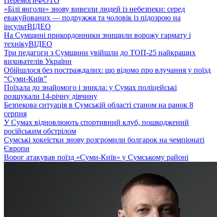
Перемоги
ФОТО
«Білі янголи» знову вивезли людей із небезпеки: серед
евакуйованих — подружжя та чоловік із підозрою на
інсульт
ВІДЕО
На Сумщині прикордонники знищили ворожу гармату і
техніку
ВІДЕО
Три педагоги з Сумщини увійшли до ТОП-25 найкращих
вихователів України
Обійшлося без постраждалих: що відомо про влучання у поїзд
“Суми-Київ”
Поїхала до знайомого і зникла: у Сумах поліцейські
розшукали 14-річну дівчину
Безпекова ситуація в Сумській області станом на ранок 8
серпня
У Сумах відновлюють спортивний клуб, пошкоджений
російським обстрілом
Сумські хокеїстки знову розгромили болгарок на чемпіонаті
Європи
Ворог атакував поїзд «Суми-Київ» у Сумському районі