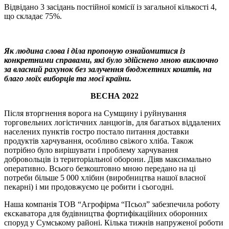
Відвідано 3 засідань постійної комісії із загальної кількості 4,
що складає 75%.
Як людина слова і діла пропоную ознайомитися із
конкретними справами, які було здійснено мною виключно
за власний рахунок без залучення бюджетних коштів, на
благо моїх виборців та моєї країни.
ВЕСНА 2022
Після вторгнення ворога на Сумщину і руйнування
торговельних логістичних ланцюгів, для багатьох віддалених
населених пунктів гостро постало питання доставки
продуктів харчування, особливо свіжого хліба. Також
потрібно було вирішувати і проблему харчування
добровольців із територіальної оборони. Діяв максимально
оперативно. Всього безкоштовно мною передано на ці
потреби більше 5 000 хлібин (виробництва нашої власної
пекарні) і ми продовжуємо це робити і сьогодні.
Наша компанія ТОВ “Агрофірма “Псьол” забезпечила роботу
екскаватора для будівництва фортифікаційних оборонних
споруд у Сумському районі. Кілька тижнів напруженої роботи