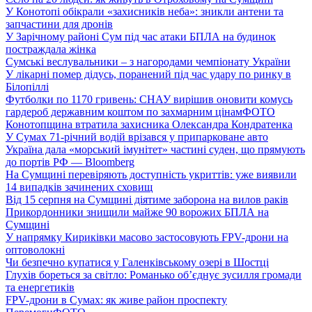
У Конотопі обікрали «захисників неба»: зникли антени та
запчастини для дронів
У Зарічному районі Сум під час атаки БПЛА на будинок
постраждала жінка
Сумські веслувальники – з нагородами чемпіонату України
У лікарні помер дідусь, поранений під час удару по ринку в
Білопіллі
Футболки по 1170 гривень: СНАУ вирішив оновити комусь
гардероб державним коштом по захмарним цінам
ФОТО
Конотопщина втратила захисника Олександра Кондратенка
У Сумах 71-річний водій врізався у припарковане авто
Україна дала «морський імунітет» частині суден, що прямують
до портів РФ — Bloomberg
На Сумщині перевіряють доступність укриттів: уже виявили
14 випадків зачинених сховищ
Від 15 серпня на Сумщині діятиме заборона на вилов раків
Прикордонники знищили майже 90 ворожих БПЛА на
Сумщині
У напрямку Кириківки масово застосовують FPV-дрони на
оптоволокні
Чи безпечно купатися у Галенківському озері в Шостці
Глухів бореться за світло: Романько об’єднує зусилля громади
та енергетиків
FPV-дрони в Сумах: як живе район проспекту