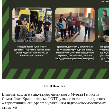
ОСІНЬ-2022
Виділив кошти на лікування маленького Мурата Гелиха із
Самотоївки Краснопільської ОТГ, у якого встановили діагноз
– герпетичний енцефаліт з ураженням підкорково-мозочкових
структур