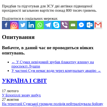
Придбав та підготував для ЗСУ дві автівки підвищеної
прохідності загальною вартістю понад 800 тисяч гривень.
Поділитися в соціальних мережах
Опитування
Вибачте, в даний час не проводиться ніяких
опитувань.
←
У Сумах невідомий зрубав блакитну ялинку на
проспекті Лушпи
У частині Сум немає води через комунальну аварію
→
УКРАЇНА І СВІТ
17 лютого
У Білопіллі знову вибух
27 жовтня
На території Сумської громади поліція нейтралізувала бойову