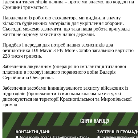
і десятки тисяч літрів палива – проте ми знаємо, що кордон на
Сумщині тримається.
Паралельно із роботою екскаватора ми виділили значну
кількість будівельних матеріалів для укріплення оборони.
Сьогодні можемо зазначити, що така наша робота врятувала
життя не одному захиснику нашої держави.
Придбав і передав для потреб наших захисників два
безпілотника DJI Mavic 3 Fly More Combo загальною вартістю
228 тисяч гривень.
Забезпечив лікуванням (операція по імплантації титанової
пластини в голову) нашого пораненого воїна Валерія
Сергійовича Овчаренка.
Забезпечив засобами індивідуального захисту військових із
підрозділів (бронежилети із високим класом захисту, які
дислокуються на території Краснопільської та Миропільської
громад.