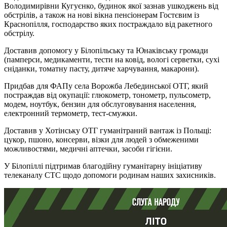
Володимирівни Кугуєнко, будинок якої зазнав ушкоджень від
обстрілів, а також на нові вікна пенсіонерам Гостєвим із
Краснопілля, господарство яких постраждало від ракетного
обстрілу.
Доставив допомогу у Білопільську та Юнаківську громади
(памперси, медикаменти, тести на ковід, вологі серветки, сухі
сніданки, томатну пасту, дитяче харчування, макарони).
Придбав для ФАПу села Ворожба Лебединської ОТГ, який
постраждав від окупації: глюкометр, тонометр, пульсометр,
модем, ноутбук, бензин для обслуговування населення,
електронний термометр, тест-смужки.
Доставив у Хотінську ОТГ гуманітраний вантаж із Польщі:
цукор, пшоно, консерви, візки для людей з обмеженими
можливостями, медичні аптечки, засоби гігієни.
У Білопіллі підтримав благодійну гуманітарну ініціативу
телеканалу СТС щодо допомоги родинам наших захисників.