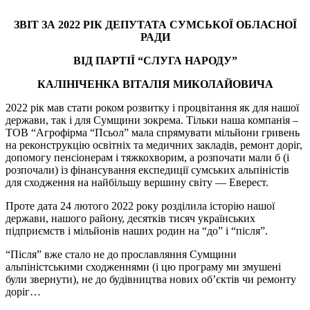
ЗВІТ ЗА 2022 РІК ДЕПУТАТА СУМСЬКОЇ ОБЛАСНОЇ
РАДИ
ВІД ПАРТІЇ “СЛУГА НАРОДУ”
КАЛІНІЧЕНКА ВІТАЛІЯ МИКОЛАЙОВИЧА
2022 рік мав стати роком розвитку і процвітання як для нашої
держави, так і для Сумщини зокрема. Тільки наша компанія –
ТОВ “Агрофірма “Псьол” мала спрямувати мільйони гривень
на реконструкцію освітніх та медичних закладів, ремонт доріг,
допомогу пенсіонерам і тяжкохворим, а розпочати мали б (і
розпочали) із фінансування експедиції сумських альпіністів
для сходження на найбільшу вершину світу — Еверест.
Проте дата 24 лютого 2022 року розділила історію нашої
держави, нашого району, десятків тисяч українських
підприємств і мільйонів наших родин на “до” і “після”.
“Після” вже стало не до прославляння Сумщини
альпіністськими сходженнями (і цю програму ми змушені
були звернути), не до будівництва нових об’єктів чи ремонту
доріг…