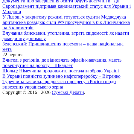
Документи про завершення освіти будуть доступні в “Дії”
Європарламент підтримав кандидатський статус для України і
Молдови
У Львові у закритому режимі готуються судити Медведчука
Британська розвідка: сили РФ просунулися в бік Лисичанська
на 5 кілометрів
Влучання блискавки, утоплення, втрата свідомості: як надати
домедичну допомогу
Зеленський: Пришвидшення перемоги – наша національна
мета
22 червня
Вчителі з регіонів, де відновлять офлайн-навчання, мають
повернутися на роботу – Шкарлет
Шольц: Німеччина продовжить постачати зброю Україні
В Україні повністю зупинено нафтопереробку – Вітренко
Туреччина заявила, що досягла прогресу з Росією щодо
вивезення українського зерна
Copyright © 2016 - 2026
Сумські Дебати
.