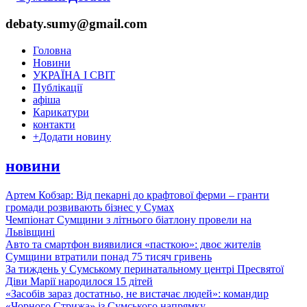
debaty.sumy@gmail.com
Головна
Новини
УКРАЇНА І СВІТ
Публікації
афіша
Карикатури
контакти
+
Додати новину
новини
Артем Кобзар: Від пекарні до крафтової ферми – гранти
громади розвивають бізнес у Сумах
Чемпіонат Сумщини з літнього біатлону провели на
Львівщині
Авто та смартфон виявилися «пасткою»: двоє жителів
Сумщини втратили понад 75 тисяч гривень
За тиждень у Сумському перинатальному центрі Пресвятої
Діви Марії народилося 15 дітей
«Засобів зараз достатньо, не вистачає людей»: командир
«Чорного Стрижа» із Сумського напрямку