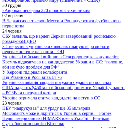
Міжнародною премією миру (Німеччина – США)
30 грудня
«Аврора» передала 220 шоломів захисникам
02 вересня
В Черкассах есть свои Месси и Роналду: итоги футбольного
первенства
24 червня
СБУ заявила, що нардеп Деркач завербований російською
розвідкою
ВІДЕО
З 1 вересня в українських школах планують розпочати
переважно очне навчання – ОП
Українські військові вийшли з Сєвєродонецька – журналіст
Кремль відреагував на кандидатство України в ЄС: “головне,
аби не було проблем для РФ”
У Херсоні підірвали колаборанта
Під Рязанню в Росії впав Іл-76
Українська авіація завдала потужних ударів по росіянах
США надають $450 млн військової допомоги Україні, у пакеті
– РСЗВ та патрульні катери
Україна отримала статус кандидата на вступ в ЄС
23 червня
НБУ “надрукував” для уряду ще 35 мільярдів
McDonald’s може відкритися в Україні в серпні – Forbes
Перші американські HIMARS вже в Україні – Резніков
Суд заборонив партію Вітренко