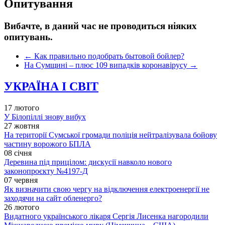
Опитування
Вибачте, в даний час не проводиться ніяких
опитувань.
←
Как правильно подобрать бытовой бойлер?
На Сумщині – плюс 109 випадків коронавірусу
→
УКРАЇНА І СВІТ
17 лютого
У Білопіллі знову вибух
27 жовтня
На території Сумської громади поліція нейтралізувала бойову
частину ворожого БПЛА
08 січня
Деревина під прицілом: дискусії навколо нового
законопроєкту №4197-Д
07 червня
Як визначити свою чергу на відключення електроенергії не
заходячи на сайт обленерго?
26 лютого
Видатного українського лікаря Сергія Лисенка нагородили