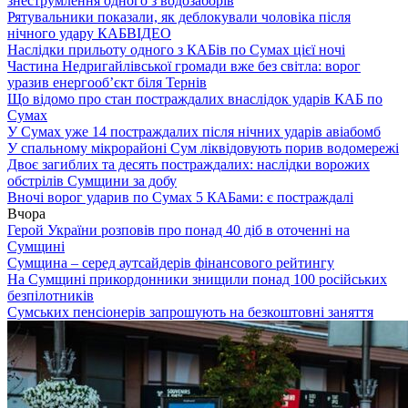
знеструмлення одного з водозаборів
Рятувальники показали, як деблокували чоловіка після
нічного удару КАБ
ВІДЕО
Наслідки прильоту одного з КАБів по Сумах цієї ночі
Частина Недригайлівської громади вже без світла: ворог
уразив енергооб’єкт біля Тернів
Що відомо про стан постраждалих внаслідок ударів КАБ по
Сумах
У Сумах уже 14 постраждалих після нічних ударів авіабомб
У спальному мікрорайоні Сум ліквідовують порив водомережі
Двоє загиблих та десять постраждалих: наслідки ворожих
обстрілів Сумщини за добу
Вночі ворог ударив по Сумах 5 КАБами: є постраждалі
Вчора
Герой України розповів про понад 40 діб в оточенні на
Сумщині
Сумщина – серед аутсайдерів фінансового рейтингу
На Сумщині прикордонники знищили понад 100 російських
безпілотників
Сумських пенсіонерів запрошують на безкоштовні заняття