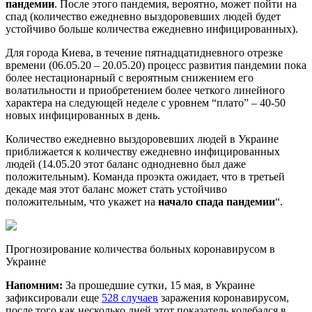
пандемии
. После этого пандемия, вероятно, может пойти на
спад (количество ежедневно выздоровевших людей будет
устойчиво больше количества ежедневно инфицированных).
Для города Киева, в течение пятнадцатидневного отрезке
времени (06.05.20 – 20.05.20) процесс развития пандемии пока
более нестационарный с вероятным снижением его
волатильности и приобретением более четкого линейного
характера на следующей неделе с уровнем “плато” – 40-50
новых инфицированных в день.
Количество ежедневно выздоровевших людей в Украине
приближается к количеству ежедневно инфицированных
людей (14.05.20 этот баланс однодневно был даже
положительным). Команда проэкта ожидает, что в третьей
декаде мая этот баланс может стать устойчиво
положительным, что укажет на
начало спада пандемии
“.
Прогнозирование количества больных коронавирусом
в
Украине
Напомним:
За прошедшие сутки, 15 мая, в Украине
зафиксировали еще
528 случаев
заражения коронавирусом,
после того как несколько дней этот показатель колебался в