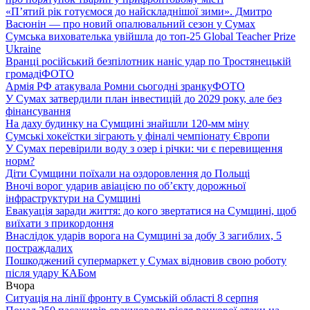
«П’ятий рік готуємося до найскладнішої зими». Дмитро
Васюнін — про новий опалювальний сезон у Сумах
Сумська вихователька увійшла до топ-25 Global Teacher Prize
Ukraine
Вранці російський безпілотник наніс удар по Тростянецькій
громаді
ФОТО
Армія РФ атакувала Ромни сьогодні зранку
ФОТО
У Сумах затвердили план інвестицій до 2029 року, але без
фінансування
На даху будинку на Сумщині знайшли 120-мм міну
Сумські хокеїстки зіграють у фіналі чемпіонату Європи
У Сумах перевірили воду з озер і річки: чи є перевищення
норм?
Діти Сумщини поїхали на оздоровлення до Польщі
Вночі ворог ударив авіацією по обʼєкту дорожньої
інфраструктури на Сумщині
Евакуація заради життя: до кого звертатися на Сумщині, щоб
виїхати з прикордоння
Внаслідок ударів ворога на Сумщині за добу 3 загиблих, 5
постраждалих
Пошкоджений супермаркет у Сумах відновив свою роботу
після удару КАБом
Вчора
Ситуація на лінії фронту в Сумській області 8 серпня