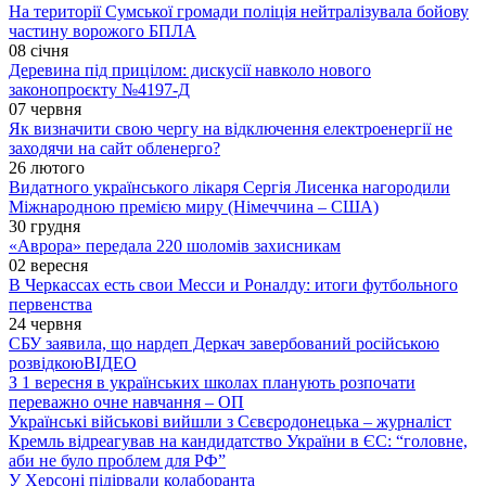
На території Сумської громади поліція нейтралізувала бойову
частину ворожого БПЛА
08 січня
Деревина під прицілом: дискусії навколо нового
законопроєкту №4197-Д
07 червня
Як визначити свою чергу на відключення електроенергії не
заходячи на сайт обленерго?
26 лютого
Видатного українського лікаря Сергія Лисенка нагородили
Міжнародною премією миру (Німеччина – США)
30 грудня
«Аврора» передала 220 шоломів захисникам
02 вересня
В Черкассах есть свои Месси и Роналду: итоги футбольного
первенства
24 червня
СБУ заявила, що нардеп Деркач завербований російською
розвідкою
ВІДЕО
З 1 вересня в українських школах планують розпочати
переважно очне навчання – ОП
Українські військові вийшли з Сєвєродонецька – журналіст
Кремль відреагував на кандидатство України в ЄС: “головне,
аби не було проблем для РФ”
У Херсоні підірвали колаборанта