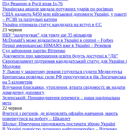
Під Рязанню в Росії впав Іл-76
Українська авіація завдала потужних ударів по росіянах
США надають $450 млн військової допомоги Україні, у пакеті
– РСЗВ та патрульні катери
Україна отримала статус кандидата на вступ в ЄС
23 червня
НБУ “надрукував” для уряду ще 35 мільярдів
McDonald’s може відкритися в Україні в серпні – Forbes
Перші американські HIMARS вже в Україні – Резніков
Суд заборонив партію Вітренко
Документи про завершення освіти будуть доступні в “Дії”
Європарламент підтримав кандидатський статус для України і
Молдови
У Львові у закритому режимі готуються судити Медведчука
Британська розвідка: сили РФ просунулися в бік Лисичанська
на 5 кілометрів
Влучання блискавки, утоплення, втрата свідомості: як надати
домедичну допомогу
Зеленський: Пришвидшення перемоги – наша національна
мета
22 червня
Вчителі з регіонів, де відновлять офлайн-навчання, мають
повернутися на роботу – Шкарлет
Шольц: Німеччина продовжить постачати зброю Україні
В Україні повністю зупинено нафтопереробку – Вітренко