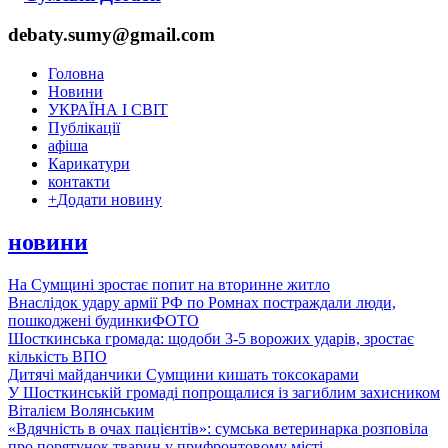
debaty.sumy@gmail.com
Головна
Новини
УКРАЇНА І СВІТ
Публікації
афіша
Карикатури
контакти
+
Додати новину
новини
На Сумщині зростає попит на вторинне житло
Внаслідок удару армії РФ по Ромнах постраждали люди,
пошкоджені будинки
ФОТО
Шосткинська громада: щодоби 3-5 ворожих ударів, зростає
кількість ВПО
Дитячі майданчики Сумщини кишать токсокарами
У Шосткинській громаді попрощалися із загиблим захисником
Віталієм Волянським
«Вдячність в очах пацієнтів»: сумська ветеринарка розповіла
про порятунок тварин у прифронтовому місті