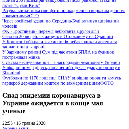
Понад 250 пасажирів евакуювали після ранкової атаки на
потяг “Суми-Київ”
Рятувальники показали фото пошкодженого ворожим дроном
локомотива
ФОТО
Через російські удари по Середина-Буді загинув цивільний
чоловік
ФК «Тростянець» переміг дебютанта Другої ліги
Село на 20 людей: як живуть в Отроховому на Сумщині
У Конотопі обікрали «захисників неба»: зникли антени та
запчастини для дронів
У Зарічному районі Сум під час атаки БПЛА на будинок
постраждала жінка
Сумські веслувальники – з нагородами чемпіонату України
У лікарні помер дідусь, поранений під час удару по ринку в
Білопіллі
Футболки по 1170 гривень: СНАУ вирішив оновити комусь
гардероб державним коштом по захмарним цінам
ФОТО
Спад эпидемии коронавируса в
Украине ожидается в конце мая –
ученые
22:55 /
16 травня 2020
Україна і світ