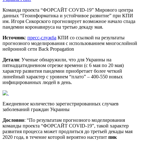
Команда проекта “ФОРСАЙТ COVID-19” Мирового центра
данных “Геоинформатика и устойчивое развитие” при КПИ
им. Игоря Сикорского прогнозирует возможное начало спада
пандемии коронавируса на третью декаду мая.
Источник
:
пресс-служба
КПИ со ссылкой на результаты
прогнозного моделирования с использованием многослойной
нейронной сети Back Propagation
Детали
: Ученые обнаружили, что для Украины на
пятнадцатидневном отрезке времени (с 6 мая по 20 мая)
характер развития пандемии приобретает более четкий
линейный характер с уровнем “плато” – 400-550 новых
инфицированных людей в день.
Ежедневное количество
зарегистрированных случаев
заболеваний граждан Украины
Дословно
: “По результатам прогнозного моделирования
команды проекта “ФОРСАЙТ COVID-19”, такой характер
развития процесса может продлиться до третьей декады мая
2020 года, в течение которой вероятно наступит
пик