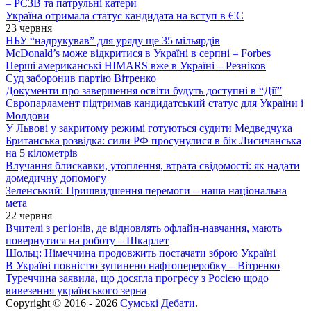
– РСЗВ та патрульні катери
Україна отримала статус кандидата на вступ в ЄС
23 червня
НБУ “надрукував” для уряду ще 35 мільярдів
McDonald’s може відкритися в Україні в серпні – Forbes
Перші американські HIMARS вже в Україні – Резніков
Суд заборонив партію Вітренко
Документи про завершення освіти будуть доступні в “Дії”
Європарламент підтримав кандидатський статус для України і
Молдови
У Львові у закритому режимі готуються судити Медведчука
Британська розвідка: сили РФ просунулися в бік Лисичанська
на 5 кілометрів
Влучання блискавки, утоплення, втрата свідомості: як надати
домедичну допомогу
Зеленський: Пришвидшення перемоги – наша національна
мета
22 червня
Вчителі з регіонів, де відновлять офлайн-навчання, мають
повернутися на роботу – Шкарлет
Шольц: Німеччина продовжить постачати зброю Україні
В Україні повністю зупинено нафтопереробку – Вітренко
Туреччина заявила, що досягла прогресу з Росією щодо
вивезення українського зерна
Copyright © 2016 - 2026
Сумські Дебати
.