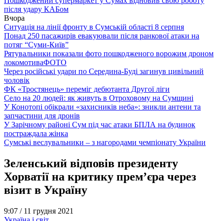
Пошкоджений супермаркет у Сумах відновив свою роботу
після удару КАБом
Вчора
Ситуація на лінії фронту в Сумській області 8 серпня
Понад 250 пасажирів евакуювали після ранкової атаки на
потяг “Суми-Київ”
Рятувальники показали фото пошкодженого ворожим дроном
локомотива
ФОТО
Через російські удари по Середина-Буді загинув цивільний
чоловік
ФК «Тростянець» переміг дебютанта Другої ліги
Село на 20 людей: як живуть в Отроховому на Сумщині
У Конотопі обікрали «захисників неба»: зникли антени та
запчастини для дронів
У Зарічному районі Сум під час атаки БПЛА на будинок
постраждала жінка
Сумські веслувальники – з нагородами чемпіонату України
Зеленський відповів президенту
Хорватії на критику прем’єра через
візит в Україну
9:07 /
11 грудня 2021
Україна і світ