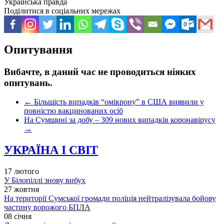
Українська правда
Поділитися в соціальних мережах
Опитування
Вибачте, в даний час не проводиться ніяких
опитувань.
←
Більшість випадків “омікрону” в США виявили у
повністю вакцинованих осіб
На Сумщині за добу – 309 нових випадків коронавірусу
→
УКРАЇНА І СВІТ
17 лютого
У Білопіллі знову вибух
27 жовтня
На території Сумської громади поліція нейтралізувала бойову
частину ворожого БПЛА
08 січня