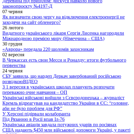
Деревина під прицілом: дискусії навколо нового
законопроєкту №4197-Д
07 червня
Як визначити свою чергу на відключення електроенергії не
заходячи на сайт обленерго?
26 лютого
Видатного українського лікаря Сергія Лисенка нагородили
Міжнародною премією миру (Німеччина – США)
30 грудня
«Аврора» передала 220 шоломів захисникам
02 вересня
В Черкассах есть свои Месси и Роналду: итоги футбольного
первенства
24 червня
СБУ заявила, що нардеп Деркач завербований російською
розвідкою
ВІДЕО
З 1 вересня в українських школах планують розпочати
переважно очне навчання – ОП
Українські військові вийшли з Сєвєродонецька – журналіст
Кремль відреагував на кандидатство України в ЄС: “головне,
аби не було проблем для РФ”
У Херсоні підірвали колаборанта
Під Рязанню в Росії впав Іл-76
Українська авіація завдала потужних ударів по росіянах
США надають $450 млн військової допомоги Україні, у пакеті