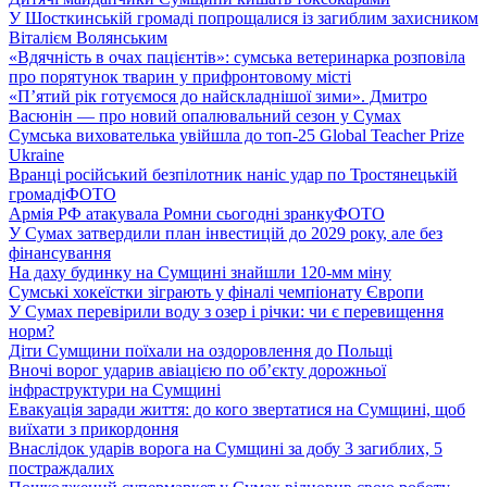
У Шосткинській громаді попрощалися із загиблим захисником
Віталієм Волянським
«Вдячність в очах пацієнтів»: сумська ветеринарка розповіла
про порятунок тварин у прифронтовому місті
«П’ятий рік готуємося до найскладнішої зими». Дмитро
Васюнін — про новий опалювальний сезон у Сумах
Сумська вихователька увійшла до топ-25 Global Teacher Prize
Ukraine
Вранці російський безпілотник наніс удар по Тростянецькій
громаді
ФОТО
Армія РФ атакувала Ромни сьогодні зранку
ФОТО
У Сумах затвердили план інвестицій до 2029 року, але без
фінансування
На даху будинку на Сумщині знайшли 120-мм міну
Сумські хокеїстки зіграють у фіналі чемпіонату Європи
У Сумах перевірили воду з озер і річки: чи є перевищення
норм?
Діти Сумщини поїхали на оздоровлення до Польщі
Вночі ворог ударив авіацією по обʼєкту дорожньої
інфраструктури на Сумщині
Евакуація заради життя: до кого звертатися на Сумщині, щоб
виїхати з прикордоння
Внаслідок ударів ворога на Сумщині за добу 3 загиблих, 5
постраждалих