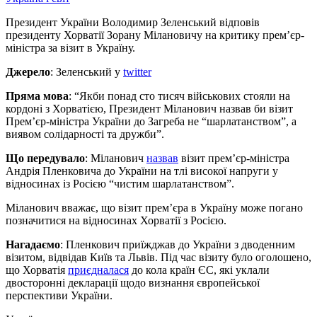
Президент України Володимир Зеленський відповів
президенту Хорватії Зорану Мілановичу на критику прем’єр-
міністра за візит в Україну.
Джерело
: Зеленський у
twitter
Пряма мова
: “Якби понад сто тисяч військових стояли на
кордоні з Хорватією, Президент Міланович назвав би візит
Прем’єр-міністра України до Загреба не “шарлатанством”, а
виявом солідарності та дружби”.
Що передувало
: Міланович
назвав
візит прем’єр-міністра
Андрія Пленковича до України на тлі високої напруги у
відносинах із Росією “чистим шарлатанством”.
Міланович вважає, що візит прем’єра в Україну може погано
позначитися на відносинах Хорватії з Росією.
Нагадаємо
: Пленкович приїжджав до України з дводенним
візитом, відвідав Київ та Львів. Під час візиту було оголошено,
що Хорватія
приєдналася
до кола країн ЄС, які уклали
двосторонні декларації щодо визнання європейської
перспективи України.