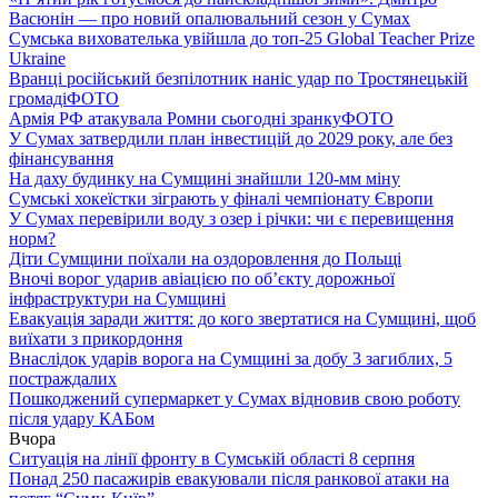
Васюнін — про новий опалювальний сезон у Сумах
Сумська вихователька увійшла до топ-25 Global Teacher Prize
Ukraine
Вранці російський безпілотник наніс удар по Тростянецькій
громаді
ФОТО
Армія РФ атакувала Ромни сьогодні зранку
ФОТО
У Сумах затвердили план інвестицій до 2029 року, але без
фінансування
На даху будинку на Сумщині знайшли 120-мм міну
Сумські хокеїстки зіграють у фіналі чемпіонату Європи
У Сумах перевірили воду з озер і річки: чи є перевищення
норм?
Діти Сумщини поїхали на оздоровлення до Польщі
Вночі ворог ударив авіацією по обʼєкту дорожньої
інфраструктури на Сумщині
Евакуація заради життя: до кого звертатися на Сумщині, щоб
виїхати з прикордоння
Внаслідок ударів ворога на Сумщині за добу 3 загиблих, 5
постраждалих
Пошкоджений супермаркет у Сумах відновив свою роботу
після удару КАБом
Вчора
Ситуація на лінії фронту в Сумській області 8 серпня
Понад 250 пасажирів евакуювали після ранкової атаки на