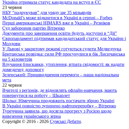
Україна отримала статус кандидата на вступ в ЄС
23 червня
НБУ “надрукував” для уряду ще 35 мільярдів
McDonald’s може відкритися в Україні в серпні – Forbes
Перші американські HIMARS вже в Україні – Резніков
Суд заборонив партію Вітренко
Документи про завершення освіти будуть доступні в “Дії”
Європарламент підтримав кандидатський статус для України і
Молдови
У Львові у закритому режимі готуються судити Медведчука
Британська розвідка: сили РФ просунулися в бік Лисичанська
на 5 кілометрів
Влучання блискавки, утоплення, втрата свідомості: як надати
домедичну допомогу
Зеленський: Пришвидшення перемоги – наша національна
мета
22 червня
Вчителі з регіонів, де відновлять офлайн-навчання, мають
повернутися на роботу – Шкарлет
Шольц: Німеччина продовжить постачати зброю Україні
В Україні повністю зупинено нафтопереробку – Вітренко
Туреччина заявила, що досягла прогресу з Росією щодо
вивезення українського зерна
Copyright © 2016 - 2026
Сумські Дебати
.