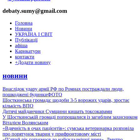
debaty.sumy@gmail.com
Головна
Новини
УКРАЇНА І СВІТ
Публікації
афіша
Карикатури
контакти
+
Додати новину
новини
Внаслідок удару армії РФ по Ромнах постраждали люди,
пошкоджені будинки
ФОТО
Шосткинська громада: щодоби 3-5 ворожих ударів, зростає
кількість ВПО
Дитячі майданчики Сумщини кишать токсокарами
У Шосткинській громаді попрощалися із загиблим захисником
Віталієм Волянським
«Вдячність в очах пацієнтів»: сумська ветеринарка розповіла
про порятунок тварин у прифронтовому місті
«П’ятий рік готуємося до найскладнішої зими». Дмитро