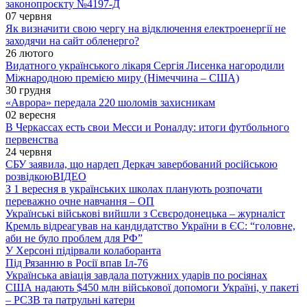
законопроєкту №4197-Д
07 червня
Як визначити свою чергу на відключення електроенергії не
заходячи на сайт обленерго?
26 лютого
Видатного українського лікаря Сергія Лисенка нагородили
Міжнародною премією миру (Німеччина – США)
30 грудня
«Аврора» передала 220 шоломів захисникам
02 вересня
В Черкассах есть свои Месси и Роналду: итоги футбольного
первенства
24 червня
СБУ заявила, що нардеп Деркач завербований російською
розвідкою
ВІДЕО
З 1 вересня в українських школах планують розпочати
переважно очне навчання – ОП
Українські військові вийшли з Сєвєродонецька – журналіст
Кремль відреагував на кандидатство України в ЄС: “головне,
аби не було проблем для РФ”
У Херсоні підірвали колаборанта
Під Рязанню в Росії впав Іл-76
Українська авіація завдала потужних ударів по росіянах
США надають $450 млн військової допомоги Україні, у пакеті
– РСЗВ та патрульні катери