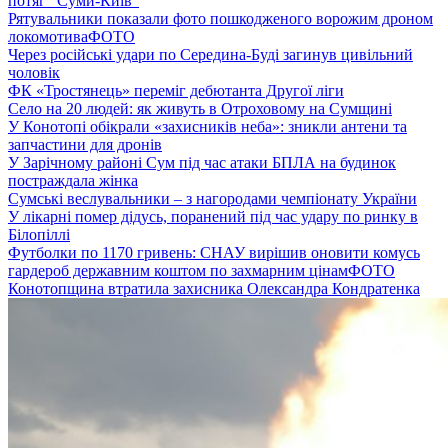
потяг “Суми-Київ”
Рятувальники показали фото пошкодженого ворожим дроном
локомотива
ФОТО
Через російські удари по Середина-Буді загинув цивільний
чоловік
ФК «Тростянець» переміг дебютанта Другої ліги
Село на 20 людей: як живуть в Отроховому на Сумщині
У Конотопі обікрали «захисників неба»: зникли антени та
запчастини для дронів
У Зарічному районі Сум під час атаки БПЛА на будинок
постраждала жінка
Сумські веслувальники – з нагородами чемпіонату України
У лікарні помер дідусь, поранений під час удару по ринку в
Білопіллі
Футболки по 1170 гривень: СНАУ вирішив оновити комусь
гардероб державним коштом по захмарним цінам
ФОТО
Конотопщина втратила захисника Олександра Кондратенка