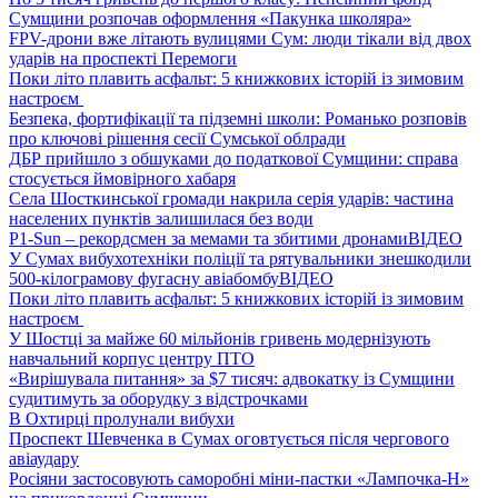
Сумщини розпочав оформлення «Пакунка школяра»
FPV-дрони вже літають вулицями Сум: люди тікали від двох
ударів на проспекті Перемоги
Поки літо плавить асфальт: 5 книжкових історій із зимовим
настроєм
Безпека, фортифікації та підземні школи: Романько розповів
про ключові рішення сесії Сумської облради
ДБР прийшло з обшуками до податкової Сумщини: справа
стосується ймовірного хабаря
Села Шосткинської громади накрила серія ударів: частина
населених пунктів залишилася без води
P1-Sun – рекордсмен за мемами та збитими дронами
ВІДЕО
У Сумах вибухотехніки поліції та рятувальники знешкодили
500-кілограмову фугасну авіабомбу
ВІДЕО
Поки літо плавить асфальт: 5 книжкових історій із зимовим
настроєм
У Шостці за майже 60 мільйонів гривень модернізують
навчальний корпус центру ПТО
«Вирішувала питання» за $7 тисяч: адвокатку із Сумщини
судитимуть за оборудку з відстрочками
В Охтирці пролунали вибухи
Проспект Шевченка в Сумах оговтується після чергового
авіаудару
Росіяни застосовують саморобні міни-пастки «Лампочка-Н»