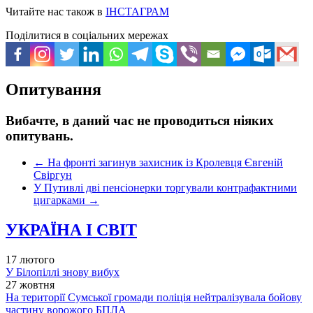
Читайте нас також в
ІНСТАГРАМ
Поділитися в соціальних мережах
Опитування
Вибачте, в даний час не проводиться ніяких
опитувань.
←
На фронті загинув захисник із Кролевця Євгеній
Свіргун
У Путивлі дві пенсіонерки торгували контрафактними
цигарками
→
УКРАЇНА І СВІТ
17 лютого
У Білопіллі знову вибух
27 жовтня
На території Сумської громади поліція нейтралізувала бойову
частину ворожого БПЛА