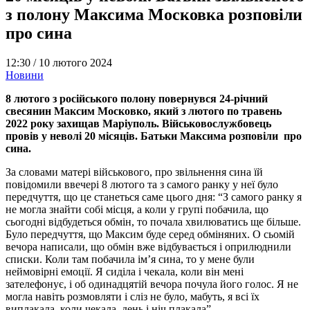
з полону Максима Московка розповіли
про сина
12:30 /
10 лютого 2024
Новини
8 лютого з російського полону повернувся 24-річний
свесянин Максим Московко, який з лютого по травень
2022 року захищав Маріуполь. Військовослужбовець
провів у неволі 20 місяців. Батьки Максима розповіли про
сина.
За словами матері військового, про звільнення сина їй
повідомили ввечері 8 лютого та з самого ранку у неї було
передчуття, що це станеться саме цього дня: “З самого ранку я
не могла знайти собі місця, а коли у групі побачила, що
сьогодні відбудеться обмін, то почала хвилюватись ще більше.
Було передчуття, що Максим буде серед обміняних. О сьомій
вечора написали, що обмін вже відбувається і оприлюднили
списки. Коли там побачила ім’я сина, то у мене були
неймовірні емоції. Я сиділа і чекала, коли він мені
зателефонує, і об одинадцятій вечора почула його голос. Я не
могла навіть розмовляти і сліз не було, мабуть, я всі їх
виплакала, коли чекала, день і ніч плакала”.