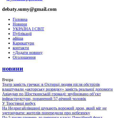
debaty.sumy@gmail.com
Головна
Новини
УКРАЇНА І СВІТ
Публікації
афіша
Карикатури
контакти
+
Додати новину
Оголошення
новини
Вчора
Театр замість гречки: в Охтирці людям після обстрілів
влаштували «акторську розрядку» замість реальної допомоги
Авіаудар по Шосткинській громаді: зруйновано об’єкт
інфраструктури, поранений 57-річний чоловік
У Тростянці вибух
На Недригайлівщині шукають ворожий дрон, який міг не
здетонувати: жителів попередили про небезпеку
По 5 тисяч гривень до першого класу: Пенсійний фонд