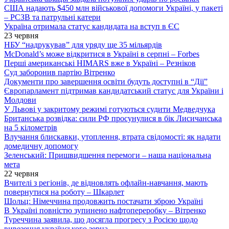
США надають $450 млн військової допомоги Україні, у пакеті
– РСЗВ та патрульні катери
Україна отримала статус кандидата на вступ в ЄС
23 червня
НБУ “надрукував” для уряду ще 35 мільярдів
McDonald’s може відкритися в Україні в серпні – Forbes
Перші американські HIMARS вже в Україні – Резніков
Суд заборонив партію Вітренко
Документи про завершення освіти будуть доступні в “Дії”
Європарламент підтримав кандидатський статус для України і
Молдови
У Львові у закритому режимі готуються судити Медведчука
Британська розвідка: сили РФ просунулися в бік Лисичанська
на 5 кілометрів
Влучання блискавки, утоплення, втрата свідомості: як надати
домедичну допомогу
Зеленський: Пришвидшення перемоги – наша національна
мета
22 червня
Вчителі з регіонів, де відновлять офлайн-навчання, мають
повернутися на роботу – Шкарлет
Шольц: Німеччина продовжить постачати зброю Україні
В Україні повністю зупинено нафтопереробку – Вітренко
Туреччина заявила, що досягла прогресу з Росією щодо
вивезення українського зерна