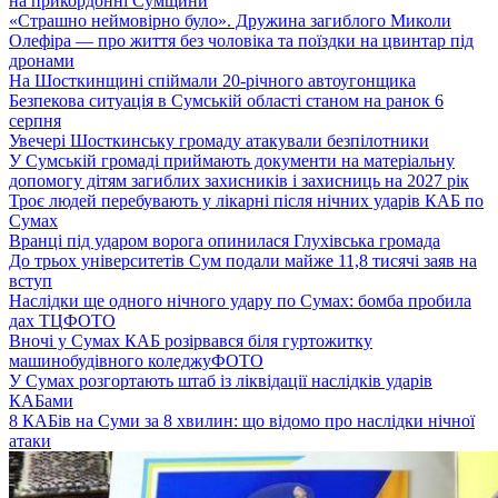
на прикордонні Сумщини
«Страшно неймовірно було». Дружина загиблого Миколи
Олефіра — про життя без чоловіка та поїздки на цвинтар під
дронами
На Шосткинщині спіймали 20-річного автоугонщика
Безпекова ситуація в Сумській області станом на ранок 6
серпня
Увечері Шосткинську громаду атакували безпілотники
У Сумській громаді приймають документи на матеріальну
допомогу дітям загиблих захисників і захисниць на 2027 рік
Троє людей перебувають у лікарні після нічних ударів КАБ по
Сумах
Вранці під ударом ворога опинилася Глухівська громада
До трьох університетів Сум подали майже 11,8 тисячі заяв на
вступ
Наслідки ще одного нічного удару по Сумах: бомба пробила
дах ТЦ
ФОТО
Вночі у Сумах КАБ розірвався біля гуртожитку
машинобудівного коледжу
ФОТО
У Сумах розгортають штаб із ліквідації наслідків ударів
КАБами
8 КАБів на Суми за 8 хвилин: що відомо про наслідки нічної
атаки