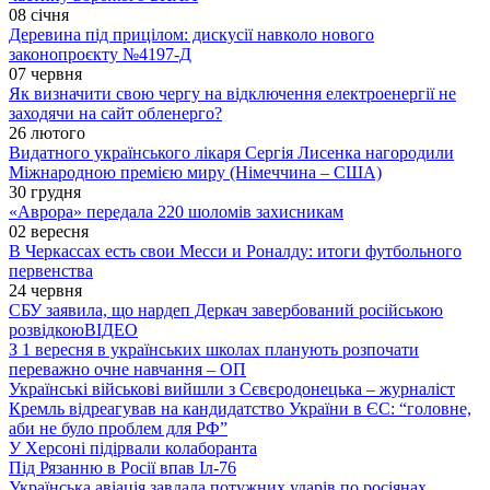
08 січня
Деревина під прицілом: дискусії навколо нового
законопроєкту №4197-Д
07 червня
Як визначити свою чергу на відключення електроенергії не
заходячи на сайт обленерго?
26 лютого
Видатного українського лікаря Сергія Лисенка нагородили
Міжнародною премією миру (Німеччина – США)
30 грудня
«Аврора» передала 220 шоломів захисникам
02 вересня
В Черкассах есть свои Месси и Роналду: итоги футбольного
первенства
24 червня
СБУ заявила, що нардеп Деркач завербований російською
розвідкою
ВІДЕО
З 1 вересня в українських школах планують розпочати
переважно очне навчання – ОП
Українські військові вийшли з Сєвєродонецька – журналіст
Кремль відреагував на кандидатство України в ЄС: “головне,
аби не було проблем для РФ”
У Херсоні підірвали колаборанта
Під Рязанню в Росії впав Іл-76
Українська авіація завдала потужних ударів по росіянах