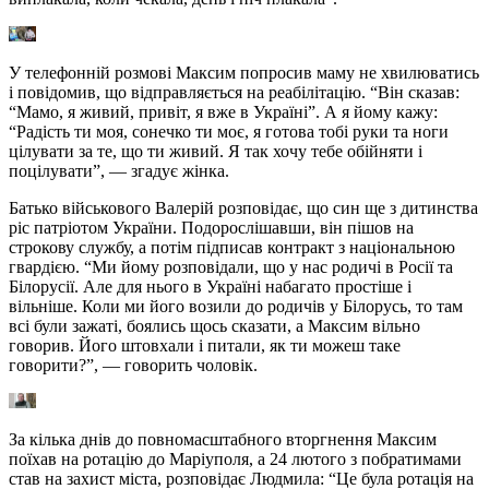
У телефонній розмові Максим попросив маму не хвилюватись
і повідомив, що відправляється на реабілітацію. “Він сказав:
“Мамо, я живий, привіт, я вже в Україні”. А я йому кажу:
“Радість ти моя, сонечко ти моє, я готова тобі руки та ноги
цілувати за те, що ти живий. Я так хочу тебе обійняти і
поцілувати”, — згадує жінка.
Батько військового Валерій розповідає, що син ще з дитинства
ріс патріотом України. Подорослішавши, він пішов на
строкову службу, а потім підписав контракт з національною
гвардією. “Ми йому розповідали, що у нас родичі в Росії та
Білорусії. Але для нього в Україні набагато простіше і
вільніше. Коли ми його возили до родичів у Білорусь, то там
всі були зажаті, боялись щось сказати, а Максим вільно
говорив. Його штовхали і питали, як ти можеш таке
говорити?”, — говорить чоловік.
За кілька днів до повномасштабного вторгнення Максим
поїхав на ротацію до Маріуполя, а 24 лютого з побратимами
став на захист міста, розповідає Людмила: “Це була ротація на