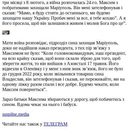
три місяці з 8 лютого, а війна розпочалась 24-го. Максим з
побратимами захищали Маріуполь. Він мені зателефонував і
сказав: “Мамо, я буду стояти до останнього, ми будемо
захищати нашу Україну. Пробач мені за все, я тебе кохаю”. А я
його просила, щоб він залишився живим і молив Бога про це”.
Мати воїна розповідає, підрозділ сина захищав Маріуполь,
доки не надійшов наказ президента, з тих пір зв’язку з
Максимом не було: “Коли головнокомандувач, наш президент,
на всю країну сказав, щоб вони склали зброю для того, щоб
зберегти життя, то він вийшов з Азовсталі 17 травня. Його
відвезли в Оленівку і у мене з ним зник зв’язок, його не було
до грудня 2022 року, коли звільнився товариш сина
Владислав, він зателефонував і сказав, не переживайте, ми на
одному ліжку разом спали і все добре. Будемо чекати, коли
Максим повернеться”.
Зараз батьки Максима збираються у дорогу, щоб побачитись з
сином. Вдома чекає на нього і бабуся.
suspilne.media
Читайте нас також у
ТЕЛЕГРАМ