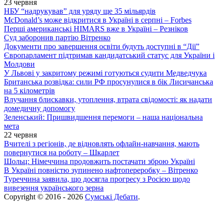
23 червня
НБУ “надрукував” для уряду ще 35 мільярдів
McDonald’s може відкритися в Україні в серпні – Forbes
Перші американські HIMARS вже в Україні – Резніков
Суд заборонив партію Вітренко
Документи про завершення освіти будуть доступні в “Дії”
Європарламент підтримав кандидатський статус для України і
Молдови
У Львові у закритому режимі готуються судити Медведчука
Британська розвідка: сили РФ просунулися в бік Лисичанська
на 5 кілометрів
Влучання блискавки, утоплення, втрата свідомості: як надати
домедичну допомогу
Зеленський: Пришвидшення перемоги – наша національна
мета
22 червня
Вчителі з регіонів, де відновлять офлайн-навчання, мають
повернутися на роботу – Шкарлет
Шольц: Німеччина продовжить постачати зброю Україні
В Україні повністю зупинено нафтопереробку – Вітренко
Туреччина заявила, що досягла прогресу з Росією щодо
вивезення українського зерна
Copyright © 2016 - 2026
Сумські Дебати
.