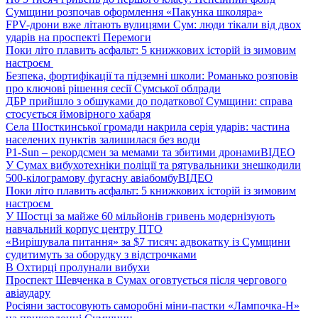
Сумщини розпочав оформлення «Пакунка школяра»
FPV-дрони вже літають вулицями Сум: люди тікали від двох
ударів на проспекті Перемоги
Поки літо плавить асфальт: 5 книжкових історій із зимовим
настроєм
Безпека, фортифікації та підземні школи: Романько розповів
про ключові рішення сесії Сумської облради
ДБР прийшло з обшуками до податкової Сумщини: справа
стосується ймовірного хабаря
Села Шосткинської громади накрила серія ударів: частина
населених пунктів залишилася без води
P1-Sun – рекордсмен за мемами та збитими дронами
ВІДЕО
У Сумах вибухотехніки поліції та рятувальники знешкодили
500-кілограмову фугасну авіабомбу
ВІДЕО
Поки літо плавить асфальт: 5 книжкових історій із зимовим
настроєм
У Шостці за майже 60 мільйонів гривень модернізують
навчальний корпус центру ПТО
«Вирішувала питання» за $7 тисяч: адвокатку із Сумщини
судитимуть за оборудку з відстрочками
В Охтирці пролунали вибухи
Проспект Шевченка в Сумах оговтується після чергового
авіаудару
Росіяни застосовують саморобні міни-пастки «Лампочка-Н»