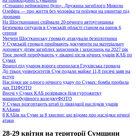
на прикордонні Сумщини
«Страшно неймовірно було». Дружина загиблого Миколи
Олефіра — про життя без чоловіка та поїздки на цвинтар під
дронами
На Шосткинщині спіймали 20-річного автоугонщика
Безпекова ситуація в Сумській області станом на ранок 6
серпня
Увечері Шосткинську громаду атакували безпілотники
У Сумській громаді приймають документи на матеріальну
допомогу дітям загиблих захисників і захисниць на 2027 рік
Троє людей перебувають у лікарні після нічних ударів КАБ по
Сумах
Вранці під ударом ворога опинилася Глухівська громада
До трьох університетів Сум подали майже 11,8 тисячі заяв на
вступ
Наслідки ще одного нічного удару по Сумах: бомба пробила
дах ТЦ
ФОТО
Вночі у Сумах КАБ розірвався біля гуртожитку
машинобудівного коледжу
ФОТО
У Сумах розгортають штаб із ліквідації наслідків ударів
КАБами
8 КАБів на Суми за 8 хвилин: що відомо про наслідки нічної
атаки
28-29 квітня на території Сумщини