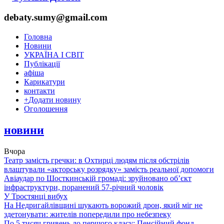
debaty.sumy@gmail.com
Головна
Новини
УКРАЇНА І СВІТ
Публікації
афіша
Карикатури
контакти
+
Додати новину
Оголошення
новини
Вчора
Театр замість гречки: в Охтирці людям після обстрілів
влаштували «акторську розрядку» замість реальної допомоги
Авіаудар по Шосткинській громаді: зруйновано об’єкт
інфраструктури, поранений 57-річний чоловік
У Тростянці вибух
На Недригайлівщині шукають ворожий дрон, який міг не
здетонувати: жителів попередили про небезпеку
По 5 тисяч гривень до першого класу: Пенсійний фонд