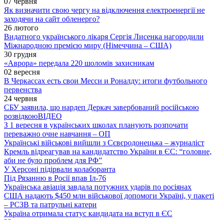
07 червня
Як визначити свою чергу на відключення електроенергії не
заходячи на сайт обленерго?
26 лютого
Видатного українського лікаря Сергія Лисенка нагородили
Міжнародною премією миру (Німеччина – США)
30 грудня
«Аврора» передала 220 шоломів захисникам
02 вересня
В Черкассах есть свои Месси и Роналду: итоги футбольного
первенства
24 червня
СБУ заявила, що нардеп Деркач завербований російською
розвідкою
ВІДЕО
З 1 вересня в українських школах планують розпочати
переважно очне навчання – ОП
Українські військові вийшли з Сєвєродонецька – журналіст
Кремль відреагував на кандидатство України в ЄС: “головне,
аби не було проблем для РФ”
У Херсоні підірвали колаборанта
Під Рязанню в Росії впав Іл-76
Українська авіація завдала потужних ударів по росіянах
США надають $450 млн військової допомоги Україні, у пакеті
– РСЗВ та патрульні катери
Україна отримала статус кандидата на вступ в ЄС