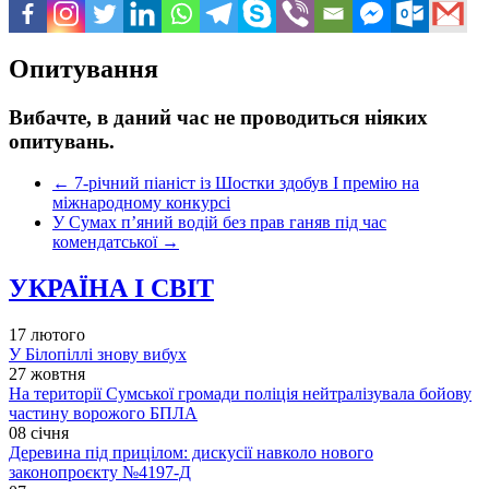
Опитування
Вибачте, в даний час не проводиться ніяких
опитувань.
←
7-річний піаніст із Шостки здобув I премію на
міжнародному конкурсі
У Сумах п’яний водій без прав ганяв під час
комендатської
→
УКРАЇНА І СВІТ
17 лютого
У Білопіллі знову вибух
27 жовтня
На території Сумської громади поліція нейтралізувала бойову
частину ворожого БПЛА
08 січня
Деревина під прицілом: дискусії навколо нового
законопроєкту №4197-Д