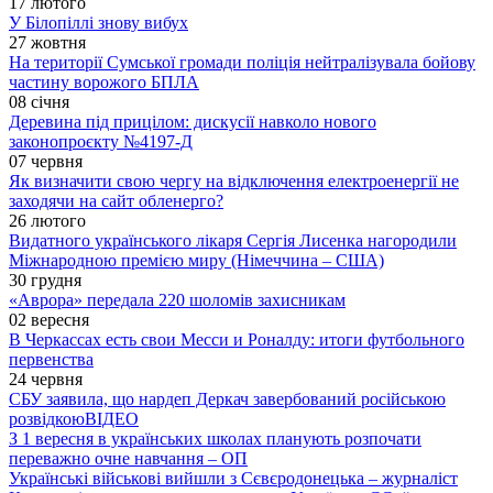
17 лютого
У Білопіллі знову вибух
27 жовтня
На території Сумської громади поліція нейтралізувала бойову
частину ворожого БПЛА
08 січня
Деревина під прицілом: дискусії навколо нового
законопроєкту №4197-Д
07 червня
Як визначити свою чергу на відключення електроенергії не
заходячи на сайт обленерго?
26 лютого
Видатного українського лікаря Сергія Лисенка нагородили
Міжнародною премією миру (Німеччина – США)
30 грудня
«Аврора» передала 220 шоломів захисникам
02 вересня
В Черкассах есть свои Месси и Роналду: итоги футбольного
первенства
24 червня
СБУ заявила, що нардеп Деркач завербований російською
розвідкою
ВІДЕО
З 1 вересня в українських школах планують розпочати
переважно очне навчання – ОП
Українські військові вийшли з Сєвєродонецька – журналіст