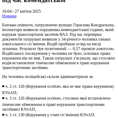
16:04 /
27 квітня 2025
Новини
Близько опівночі, патрулюючи вулицю Герасима Кондратьєва,
інспектори виявили порушника комендантської години, який
керував транспортним засобом ВАЗ. Під час перевірки
документів патрульні виявили у 34-річного чоловіка ознаки
алкогольного сп’яніння. Водій пройшов огляд на місці
зупинки. Результат був позитивний — 0,57 проміле алкоголю.
Водійського посвідчення у чоловіка не було, оскільки права
керування він не мав. Також патрульні з’ясували, що стосовно
водія встановлене тимчасове обмеження в праві керування
транспортними засобами.
На чоловіка поліцейські склали адмінматеріали за:
◾️ ч. 2 ст. 126 (Керування особою, яка не має права керування)
КУпАП;
◾️ ч. 3 ст. 126 (Керування особою, стосовно якої встановлено
тимчасове обмеження в праві керування транспортними
засобами) КУпАП,
◾️ ч. 1 ст. 130 (Керування у стані сп’яніння) КУпАП.