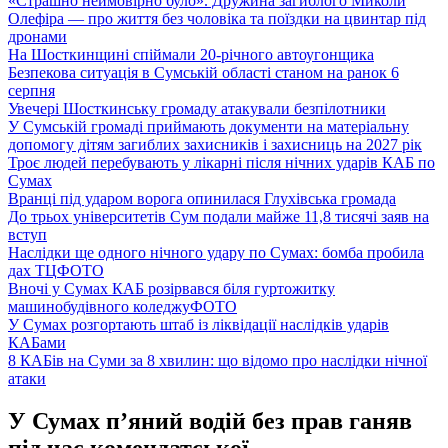
«Страшно неймовірно було». Дружина загиблого Миколи
Олефіра — про життя без чоловіка та поїздки на цвинтар під
дронами
На Шосткинщині спіймали 20-річного автоугонщика
Безпекова ситуація в Сумській області станом на ранок 6
серпня
Увечері Шосткинську громаду атакували безпілотники
У Сумській громаді приймають документи на матеріальну
допомогу дітям загиблих захисників і захисниць на 2027 рік
Троє людей перебувають у лікарні після нічних ударів КАБ по
Сумах
Вранці під ударом ворога опинилася Глухівська громада
До трьох університетів Сум подали майже 11,8 тисячі заяв на
вступ
Наслідки ще одного нічного удару по Сумах: бомба пробила
дах ТЦ
ФОТО
Вночі у Сумах КАБ розірвався біля гуртожитку
машинобудівного коледжу
ФОТО
У Сумах розгортають штаб із ліквідації наслідків ударів
КАБами
8 КАБів на Суми за 8 хвилин: що відомо про наслідки нічної
атаки
У Сумах п’яний водій без прав ганяв
під час комендатської