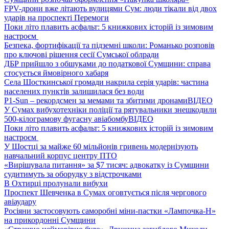
FPV-дрони вже літають вулицями Сум: люди тікали від двох
ударів на проспекті Перемоги
Поки літо плавить асфальт: 5 книжкових історій із зимовим
настроєм
Безпека, фортифікації та підземні школи: Романько розповів
про ключові рішення сесії Сумської облради
ДБР прийшло з обшуками до податкової Сумщини: справа
стосується ймовірного хабаря
Села Шосткинської громади накрила серія ударів: частина
населених пунктів залишилася без води
P1-Sun – рекордсмен за мемами та збитими дронами
ВІДЕО
У Сумах вибухотехніки поліції та рятувальники знешкодили
500-кілограмову фугасну авіабомбу
ВІДЕО
Поки літо плавить асфальт: 5 книжкових історій із зимовим
настроєм
У Шостці за майже 60 мільйонів гривень модернізують
навчальний корпус центру ПТО
«Вирішувала питання» за $7 тисяч: адвокатку із Сумщини
судитимуть за оборудку з відстрочками
В Охтирці пролунали вибухи
Проспект Шевченка в Сумах оговтується після чергового
авіаудару
Росіяни застосовують саморобні міни-пастки «Лампочка-Н»
на прикордонні Сумщини