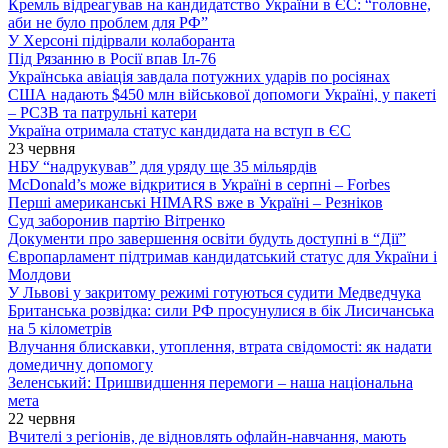
Кремль відреагував на кандидатство України в ЄС: “головне,
аби не було проблем для РФ”
У Херсоні підірвали колаборанта
Під Рязанню в Росії впав Іл-76
Українська авіація завдала потужних ударів по росіянах
США надають $450 млн військової допомоги Україні, у пакеті
– РСЗВ та патрульні катери
Україна отримала статус кандидата на вступ в ЄС
23 червня
НБУ “надрукував” для уряду ще 35 мільярдів
McDonald’s може відкритися в Україні в серпні – Forbes
Перші американські HIMARS вже в Україні – Резніков
Суд заборонив партію Вітренко
Документи про завершення освіти будуть доступні в “Дії”
Європарламент підтримав кандидатський статус для України і
Молдови
У Львові у закритому режимі готуються судити Медведчука
Британська розвідка: сили РФ просунулися в бік Лисичанська
на 5 кілометрів
Влучання блискавки, утоплення, втрата свідомості: як надати
домедичну допомогу
Зеленський: Пришвидшення перемоги – наша національна
мета
22 червня
Вчителі з регіонів, де відновлять офлайн-навчання, мають