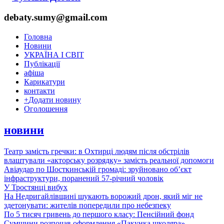
debaty.sumy@gmail.com
Головна
Новини
УКРАЇНА І СВІТ
Публікації
афіша
Карикатури
контакти
+
Додати новину
Оголошення
новини
Театр замість гречки: в Охтирці людям після обстрілів
влаштували «акторську розрядку» замість реальної допомоги
Авіаудар по Шосткинській громаді: зруйновано об’єкт
інфраструктури, поранений 57-річний чоловік
У Тростянці вибух
На Недригайлівщині шукають ворожий дрон, який міг не
здетонувати: жителів попередили про небезпеку
По 5 тисяч гривень до першого класу: Пенсійний фонд
Сумщини розпочав оформлення «Пакунка школяра»