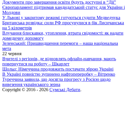
Документи про завершення освіти будуть доступні в “Дії”
Європарламент підтримав кандидатський статус для України і
Молдови
У Львові у закритому режимі готуються судити Медведчука
Британська розвідка: сили РФ просунулися в бік Лисичанська
на 5 кілометрів
Влучання блискавки, утоплення, втрата свідомості: як надати
домедичну допомогу
Зеленський: Пришвидшення перемоги – наша національна
мета
22 червня
Вчителі з регіонів, де відновлять офлайн-навчання, мають
повернутися на роботу – Шкарлет
Шольц: Німеччина продовжить постачати зброю Україні
В Україні повністю зупинено нафтопереробку – Вітренко
Туреччина заявила, що досягла прогресу з Росією щодо
вивезення українського зерна
Copyright © 2016 - 2026
Сумські Дебати
.