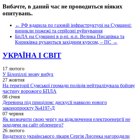
Вибачте, в даний час не проводиться ніяких
опитувань.
←
РФ вдарила по газовій інфраструктурі на Сумщині:
виникли пожежі та серйозні руйнування
БпЛА на Сумщині в р-ні. н.п. Велика Писарівка та
Кириківка рухаються західним курсом, – ПС
→
УКРАЇНА І СВІТ
17 лютого
У Білопіллі знову вибух
27 жовтня
На території Сумської громади поліція нейтралізувала бойову
частину ворожого БПЛА
08 січня
Деревина під прицілом: дискусії навколо нового
законопроєкту №4197-Д
07 червня
Як визначити свою чергу на відключення електроенергії не
заходячи на сайт обленерго?
26 лютого
Видатного українського лікаря Сергія Лисенка нагородили