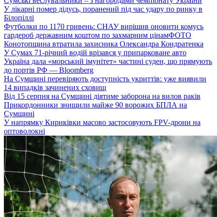
Сумські веслувальники – з нагородами чемпіонату України
У лікарні помер дідусь, поранений під час удару по ринку в
Білопіллі
Футболки по 1170 гривень: СНАУ вирішив оновити комусь
гардероб державним коштом по захмарним цінам
ФОТО
Конотопщина втратила захисника Олександра Кондратенка
У Сумах 71-річний водій врізався у припарковане авто
Україна дала «морський імунітет» частині суден, що прямують
до портів РФ — Bloomberg
На Сумщині перевіряють доступність укриттів: уже виявили
14 випадків зачинених сховищ
Від 15 серпня на Сумщині діятиме заборона на вилов раків
Прикордонники знищили майже 90 ворожих БПЛА на
Сумщині
У напрямку Кириківки масово застосовують FPV-дрони на
оптоволокні