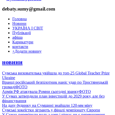
debaty.sumy@gmail.com
Головна
Новини
УКРАЇНА І СВІТ
Публікації
афіша
Карикатури
контакти
+
Додати новину
новини
Сумська вихователька увійшла до топ-25 Global Teacher Prize
Ukraine
Вранці російський безпілотник наніс удар по Тростянецькій
громаді
ФОТО
Армія РФ атакувала Ромни сьогодні зранку
ФОТО
У Сумах затвердили план інвестицій до 2029 року, але без
фінансування
На даху будинку на Сумщині знайшли 120-мм міну
Сумські хокеїстки зіграють у фіналі чемпіонату Європи
У Сумах перевірили воду з озер і річки: чи є перевищення