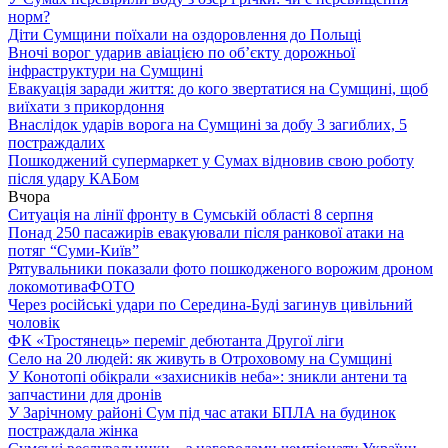
норм?
Діти Сумщини поїхали на оздоровлення до Польщі
Вночі ворог ударив авіацією по обʼєкту дорожньої
інфраструктури на Сумщині
Евакуація заради життя: до кого звертатися на Сумщині, щоб
виїхати з прикордоння
Внаслідок ударів ворога на Сумщині за добу 3 загиблих, 5
постраждалих
Пошкоджений супермаркет у Сумах відновив свою роботу
після удару КАБом
Вчора
Ситуація на лінії фронту в Сумській області 8 серпня
Понад 250 пасажирів евакуювали після ранкової атаки на
потяг “Суми-Київ”
Рятувальники показали фото пошкодженого ворожим дроном
локомотива
ФОТО
Через російські удари по Середина-Буді загинув цивільний
чоловік
ФК «Тростянець» переміг дебютанта Другої ліги
Село на 20 людей: як живуть в Отроховому на Сумщині
У Конотопі обікрали «захисників неба»: зникли антени та
запчастини для дронів
У Зарічному районі Сум під час атаки БПЛА на будинок
постраждала жінка