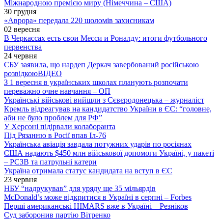
Міжнародною премією миру (Німеччина – США)
30 грудня
«Аврора» передала 220 шоломів захисникам
02 вересня
В Черкассах есть свои Месси и Роналду: итоги футбольного
первенства
24 червня
СБУ заявила, що нардеп Деркач завербований російською
розвідкою
ВІДЕО
З 1 вересня в українських школах планують розпочати
переважно очне навчання – ОП
Українські військові вийшли з Сєвєродонецька – журналіст
Кремль відреагував на кандидатство України в ЄС: “головне,
аби не було проблем для РФ”
У Херсоні підірвали колаборанта
Під Рязанню в Росії впав Іл-76
Українська авіація завдала потужних ударів по росіянах
США надають $450 млн військової допомоги Україні, у пакеті
– РСЗВ та патрульні катери
Україна отримала статус кандидата на вступ в ЄС
23 червня
НБУ “надрукував” для уряду ще 35 мільярдів
McDonald’s може відкритися в Україні в серпні – Forbes
Перші американські HIMARS вже в Україні – Резніков
Суд заборонив партію Вітренко