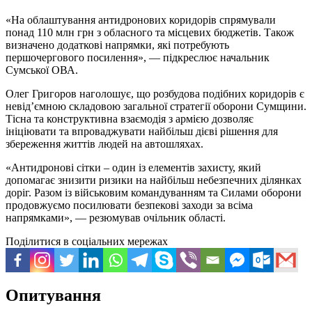
«На облаштування антидронових коридорів спрямували
понад 110 млн грн з обласного та місцевих бюджетів. Також
визначено додаткові напрямки, які потребують
першочергового посилення», — підкреслює начальник
Сумської ОВА.
Олег Григоров наголошує, що розбудова подібних коридорів є
невід’ємною складовою загальної стратегії оборони Сумщини.
Тісна та конструктивна взаємодія з армією дозволяє
ініціювати та впроваджувати найбільш дієві рішення для
збереження життів людей на автошляхах.
«Антидронові сітки – один із елементів захисту, який
допомагає знизити ризики на найбільш небезпечних ділянках
доріг. Разом із військовим командуванням та Силами оборони
продовжуємо посилювати безпекові заходи за всіма
напрямками», — резюмував очільник області.
Поділитися в соціальних мережах
Опитування