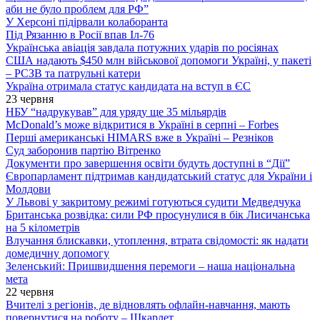
аби не було проблем для РФ”
У Херсоні підірвали колаборанта
Під Рязанню в Росії впав Іл-76
Українська авіація завдала потужних ударів по росіянах
США надають $450 млн військової допомоги Україні, у пакеті
– РСЗВ та патрульні катери
Україна отримала статус кандидата на вступ в ЄС
23 червня
НБУ “надрукував” для уряду ще 35 мільярдів
McDonald’s може відкритися в Україні в серпні – Forbes
Перші американські HIMARS вже в Україні – Резніков
Суд заборонив партію Вітренко
Документи про завершення освіти будуть доступні в “Дії”
Європарламент підтримав кандидатський статус для України і
Молдови
У Львові у закритому режимі готуються судити Медведчука
Британська розвідка: сили РФ просунулися в бік Лисичанська
на 5 кілометрів
Влучання блискавки, утоплення, втрата свідомості: як надати
домедичну допомогу
Зеленський: Пришвидшення перемоги – наша національна
мета
22 червня
Вчителі з регіонів, де відновлять офлайн-навчання, мають
повернутися на роботу – Шкарлет