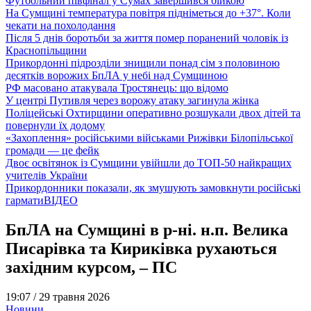
Футбольний півфінал у Сумах завершився бійкою
На Сумщині температура повітря підніметься до +37°. Коли
чекати на похолодання
Після 5 днів боротьби за життя помер поранений чоловік із
Краснопільщини
Прикордонні підрозділи знищили понад сім з половиною
десятків ворожих БпЛА у небі над Сумщиною
РФ масовано атакувала Тростянець: що відомо
У центрі Путивля через ворожу атаку загинула жінка
Поліцейські Охтирщини оперативно розшукали двох дітей та
повернули їх додому
«Захоплення» російськими військами Рижівки Білопільської
громади — це фейк
Двоє освітянок із Сумщини увійшли до ТОП-50 найкращих
учителів України
Прикордонники показали, як змушують замовкнути російські
гармати
ВІДЕО
БпЛА на Сумщині в р-ні. н.п. Велика
Писарівка та Кириківка рухаються
західним курсом, – ПС
19:07 /
29 травня 2026
Новини