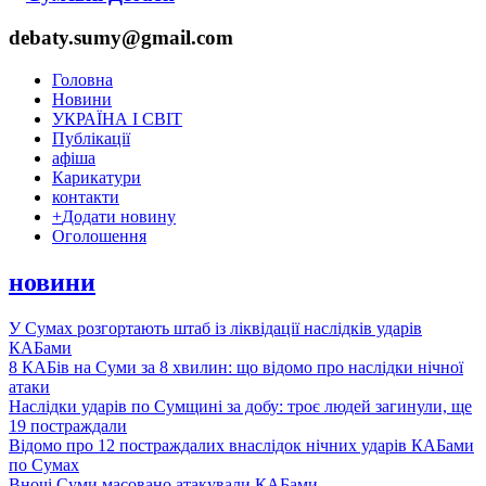
debaty.sumy@gmail.com
Головна
Новини
УКРАЇНА І СВІТ
Публікації
афіша
Карикатури
контакти
+
Додати новину
Оголошення
новини
У Сумах розгортають штаб із ліквідації наслідків ударів
КАБами
8 КАБів на Суми за 8 хвилин: що відомо про наслідки нічної
атаки
Наслідки ударів по Сумщині за добу: троє людей загинули, ще
19 постраждали
Відомо про 12 постраждалих внаслідок нічних ударів КАБами
по Сумах
Вночі Суми масовано атакували КАБами