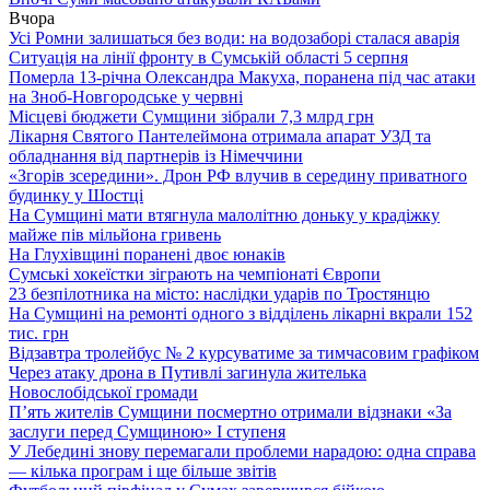
Вчора
Усі Ромни залишаться без води: на водозаборі сталася аварія
Ситуація на лінії фронту в Сумській області 5 серпня
Померла 13-річна Олександра Макуха, поранена під час атаки
на Зноб-Новгородське у червні
Місцеві бюджети Сумщини зібрали 7,3 млрд грн
Лікарня Святого Пантелеймона отримала апарат УЗД та
обладнання від партнерів із Німеччини
«Згорів зсередини». Дрон РФ влучив в середину приватного
будинку у Шостці
На Сумщині мати втягнула малолітню доньку у крадіжку
майже пів мільйона гривень
На Глухівщині поранені двоє юнаків
Сумські хокеїстки зіграють на чемпіонаті Європи
23 безпілотника на місто: наслідки ударів по Тростянцю
На Сумщині на ремонті одного з відділень лікарні вкрали 152
тис. грн
Відзавтра тролейбус № 2 курсуватиме за тимчасовим графіком
Через атаку дрона в Путивлі загинула жителька
Новослобідської громади
П’ять жителів Сумщини посмертно отримали відзнаки «За
заслуги перед Сумщиною» І ступеня
У Лебедині знову перемагали проблеми нарадою: одна справа
— кілька програм і ще більше звітів