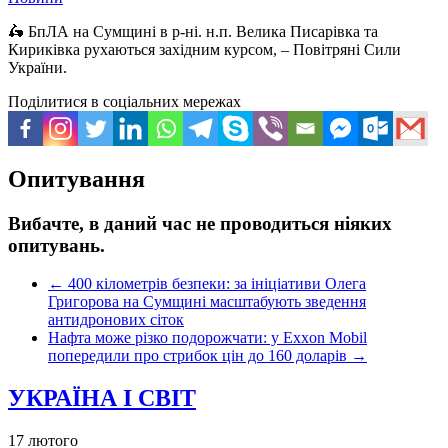
🛵 БпЛА на Сумщині в р-ні. н.п. Велика Писарівка та
Кириківка рухаються західним курсом, – Повітряні Сили
України.
Поділитися в соціальних мережах
Опитування
Вибачте, в даний час не проводиться ніяких
опитувань.
←
400 кілометрів безпеки: за ініціативи Олега
Григорова на Сумщині масштабують зведення
антидронових сіток
Нафта може різко подорожчати: у Exxon Mobil
попередили про стрибок цін до 160 доларів
→
УКРАЇНА І СВІТ
17 лютого