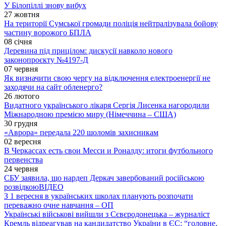
У Білопіллі знову вибух
27 жовтня
На території Сумської громади поліція нейтралізувала бойову
частину ворожого БПЛА
08 січня
Деревина під прицілом: дискусії навколо нового
законопроєкту №4197-Д
07 червня
Як визначити свою чергу на відключення електроенергії не
заходячи на сайт обленерго?
26 лютого
Видатного українського лікаря Сергія Лисенка нагородили
Міжнародною премією миру (Німеччина – США)
30 грудня
«Аврора» передала 220 шоломів захисникам
02 вересня
В Черкассах есть свои Месси и Роналду: итоги футбольного
первенства
24 червня
СБУ заявила, що нардеп Деркач завербований російською
розвідкою
ВІДЕО
З 1 вересня в українських школах планують розпочати
переважно очне навчання – ОП
Українські військові вийшли з Сєвєродонецька – журналіст
Кремль відреагував на кандидатство України в ЄС: “головне,