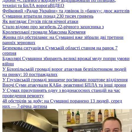
Дрони «Сталевого кордону» відпрацювали по позиціях,
техніці та БпЛА ворога
ВІДЕО
Фейковий «Радар України» та дзвінок із «банку»: двоє жителів
Сумщини втратили понад 230 тисяч гривень
Як виглядає Глухів після нічної атаки
Стало відомо про загибель 22-річного захисника з
Кролевецької громади Максима Кременя
Жнива під обстрілами: на Сумщині вже зібрали дві третини
ранніх зернових
Безпекова ситуація в Сумській області станом на ранок 7
серпня
Бджолярі Сумщини збирають великі врожаї меду попри умови
війни
У Білопільській громаді ворог атакував безпілотником людей
на ринку: 10 постраждалих
У Глухівській громаді знищене росіянами поштове відділення
Вночі Суми атакували КАБи, реактивні БПЛА та інші дрони
У Сумах призупинять одну з водонасосних станцій на час
проведення ремонту
48 обстрілів за добу: на Сумщині поранено 13 людей, серед
них — 7-річна дитина