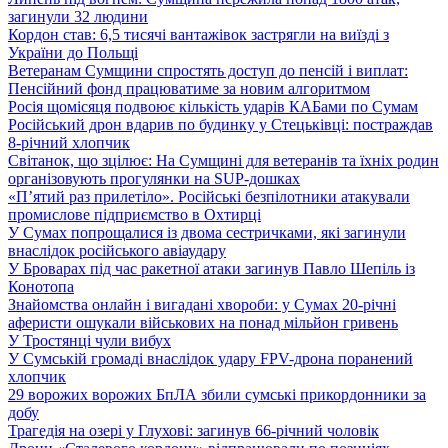
загинули 32 людини
Кордон став: 6,5 тисячі вантажівок застрягли на виїзді з
України до Польщі
Ветеранам Сумщини спростять доступ до пенсій і виплат:
Пенсійний фонд працюватиме за новим алгоритмом
Росія щомісяця подвоює кількість ударів КАБами по Сумам
Російський дрон вдарив по будинку у Стецьківці: постраждав
8-річний хлопчик
Світанок, що зцілює: На Сумщині для ветеранів та їхніх родин
організовують прогулянки на SUP-дошках
«П’ятий раз прилетіло». Російські безпілотники атакували
промислове підприємство в Охтирці
У Сумах попрощалися із двома сестричками, які загинули
внаслідок російського авіаудару
У Броварах під час ракетної атаки загинув Павло Шепіль із
Конотопа
Знайомства онлайн і вигадані хвороби: у Сумах 20-річні
аферисти ошукали військових на понад мільйон гривень
У Тростянці чули вибух
У Сумській громаді внаслідок удару FPV-дрона поранений
хлопчик
29 ворожих ворожих БпЛА збили сумські прикордонники за
добу
Трагедія на озері у Глухові: загинув 66-річний чоловік