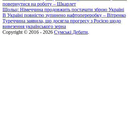
повернутися на роботу – Шкарлет
Шольц: Німеччина продовжить постачати зброю Україні
В Україні повністю зупинено нафтопереробку – Вітренко
Туреччина заявила, що досягла прогресу з Росією щодо
вивезення українського зерна
Copyright © 2016 - 2026
Сумські Дебати
.