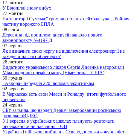
17 лютого
У Білопіллі знову вибух
27 жовтня
На території Сумської громади поліція нейтралізувала бойову
частину ворожого БПЛА
08 січня
Деревина під прицілом: дискусії навколо нового
законопроєкту №4197-Д
07 червня
Як визначити свою чергу на відключення електроенергії не
заходячи на сайт обленерго?
26 лютого
Видатного українського лікаря Сергія Лисенка нагородили
Міжнародною премією миру (Німеччина – США)
30 грудня
«Аврора» передала 220 шоломів захисникам
02 вересня
В Черкассах есть свои Месси и Роналду: итоги футбольного
первенства
24 червня
СБУ заявила, що нардеп Деркач завербований російською
розвідкою
ВІДЕО
З 1 вересня в українських школах планують розпочати
переважно очне навчання – ОП
Українські військові вийшли з Сєвєродонецька – журналіст