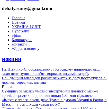
debaty.sumy@gmail.com
Головна
Новини
УКРАЇНА І СВІТ
Публікації
афіша
Карикатури
контакти
+
Додати новину
новини
На Північно-Слобожанському і Курському напрямках наші
захисники зупинили п’ять ворожих штурмів за добу
На Сумщині внаслідок російських атак за добу постраждала 21
людина, серед них дитина
Вчора
Сумщину за місяць умовно знеструмили повністю майже
тричі: енергетики відновили понад 1,34 млн підключень
«Імпульс згас за лічені дні»: Трамп відмовив Україні в Patriot, а
Маск — у Starlink для ударів по РФ
Липень під вогнем: Сумщина пережила понад 1800 атак,