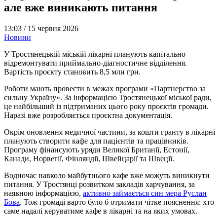
але вже виникають питання
13:03 /
15 червня 2026
Новини
У Тростянецькій міській лікарні планують капітально
відремонтувати приймально-діагностичне відділення.
Вартість проєкту становить 8,5 млн грн.
Роботи мають провести в межах програми «Партнерство за
сильну Україну». За інформацією Тростянецької міської ради,
це найбільший із підтриманих цього року проєктів громади.
Наразі вже розробляється проєктна документація.
Окрім оновлення медичної частини, за кошти гранту в лікарні
планують створити кафе для пацієнтів та працівників.
Програму фінансують уряди Великої Британії, Естонії,
Канади, Норвегії, Фінляндії, Швейцарії та Швеції.
Водночас навколо майбутнього кафе вже можуть виникнути
питання. У Тростянці розвитком закладів харчування, за
наявною інформацією,
активно займається син мера Руслан
Бова
. Тож громаді варто було б отримати чітке пояснення: хто
саме надалі керуватиме кафе в лікарні та на яких умовах.