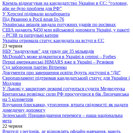
Кремль відреагував на кандидатство України в ЄС: “головне,
аби не було проблем для РФ”
У Херсоні підірвали колаборанта
Під Рязанню в Росії впав Іл-76
Українська авіація завдала потужних ударів по росіянах
США надають $450 млн військової допомоги Україні, у пакеті
– РСЗВ та патрульні катери
Україна отримала статус кандидата на вступ в ЄС
23 червня
НБУ “надрукував” для уряду ще 35 мільярдів
McDonald’s може відкритися в Україні в серпні – Forbes
Перші американські HIMARS вже в Україні – Резніков
Суд заборонив партію Вітренко
Документи про завершення освіти будуть доступні в “Дії”
Європарламент підтримав кандидатський статус для України і
Молдови
У Львові у закритому режимі готуються судити Медведчука
Британська розвідка: сили РФ просунулися в бік Лисичанська
на 5 кілометрів
Влучання блискавки, утоплення, втрата свідомості: як надати
домедичну допомогу
Зеленський: Пришвидшення перемоги – наша національна
мета
22 червня
Вчителі з регіонів, де відновлять офлайн-навчання, мають