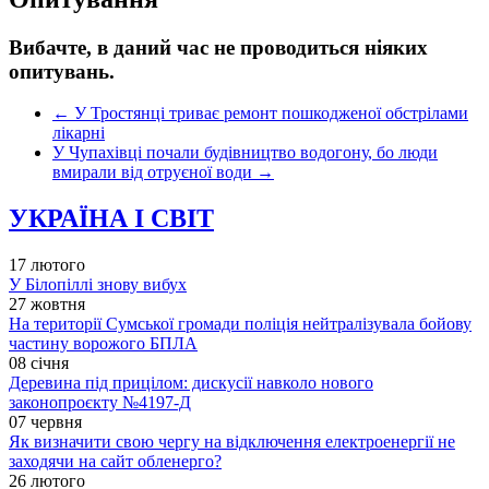
Вибачте, в даний час не проводиться ніяких
опитувань.
←
У Тростянці триває ремонт пошкодженої обстрілами
лікарні
У Чупахівці почали будівництво водогону, бо люди
вмирали від отруєної води
→
УКРАЇНА І СВІТ
17 лютого
У Білопіллі знову вибух
27 жовтня
На території Сумської громади поліція нейтралізувала бойову
частину ворожого БПЛА
08 січня
Деревина під прицілом: дискусії навколо нового
законопроєкту №4197-Д
07 червня
Як визначити свою чергу на відключення електроенергії не
заходячи на сайт обленерго?
26 лютого