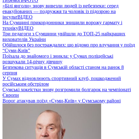
Перемоги
ФОТО
«Білі янголи» знову вивезли людей із небезпеки: серед
евакуйованих — подружжя та чоловік із підозрою на
інсульт
ВІДЕО
На Сумщині прикордонники знищили ворожу гармату і
техніку
ВІДЕО
Три педагоги з Сумщини увійшли до ТОП-25 найкращих
вихователів України
Обійшлося без постраждалих: що відомо про влучання у поїзд
“Суми-Київ”
Поїхала до знайомого і зникла: у Сумах поліцейські
розшукали 14-річну дівчину
Безпекова ситуація в Сумській області станом на ранок 8
серпня
У Сумах відновлюють спортивний клуб, пошкоджений
російським обстрілом
Сумські хокеїстки знову розгромили болгарок на чемпіонаті
Європи
Ворог атакував поїзд «Суми-Київ» у Сумському районі