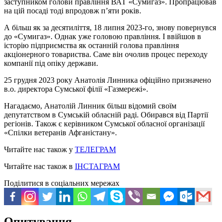
заступником голови правління ВАТ «Сумигаз». Пропрацював
на цій посаді тоді впродовж п’яти років.
А більш як за десятиліття, 18 липня 2023-го, знову повернувся
до «Сумигаз». Однак уже головою правління. І ввійшов в
історію підприємства як останній голова правління
акціонерного товариства. Саме він очолив процес переходу
компанії під опіку держави.
25 грудня 2023 року Анатолія Линника офіційно призначено
в.о. директора Сумської філії «Газмережі».
Нагадаємо, Анатолій Линник більш відомий своїм
депутатством в Сумській обласній раді. Обирався від Партії
регіонів. Також є керівником Сумської обласної організації
«Спілки ветеранів Афганістану».
Читайте нас також у
ТЕЛЕГРАМ
Читайте нас також в
ІНСТАГРАМ
Поділитися в соціальних мережах
Опитування