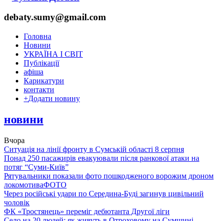
debaty.sumy@gmail.com
Головна
Новини
УКРАЇНА І СВІТ
Публікації
афіша
Карикатури
контакти
+
Додати новину
новини
Вчора
Ситуація на лінії фронту в Сумській області 8 серпня
Понад 250 пасажирів евакуювали після ранкової атаки на
потяг “Суми-Київ”
Рятувальники показали фото пошкодженого ворожим дроном
локомотива
ФОТО
Через російські удари по Середина-Буді загинув цивільний
чоловік
ФК «Тростянець» переміг дебютанта Другої ліги
Село на 20 людей: як живуть в Отроховому на Сумщині