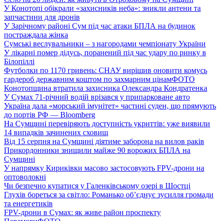
У Конотопі обікрали «захисників неба»: зникли антени та
запчастини для дронів
У Зарічному районі Сум під час атаки БПЛА на будинок
постраждала жінка
Сумські веслувальники – з нагородами чемпіонату України
У лікарні помер дідусь, поранений під час удару по ринку в
Білопіллі
Футболки по 1170 гривень: СНАУ вирішив оновити комусь
гардероб державним коштом по захмарним цінам
ФОТО
Конотопщина втратила захисника Олександра Кондратенка
У Сумах 71-річний водій врізався у припарковане авто
Україна дала «морський імунітет» частині суден, що прямують
до портів РФ — Bloomberg
На Сумщині перевіряють доступність укриттів: уже виявили
14 випадків зачинених сховищ
Від 15 серпня на Сумщині діятиме заборона на вилов раків
Прикордонники знищили майже 90 ворожих БПЛА на
Сумщині
У напрямку Кириківки масово застосовують FPV-дрони на
оптоволокні
Чи безпечно купатися у Галенківському озері в Шостці
Глухів бореться за світло: Романько об’єднує зусилля громади
та енергетиків
FPV-дрони в Сумах: як живе район проспекту