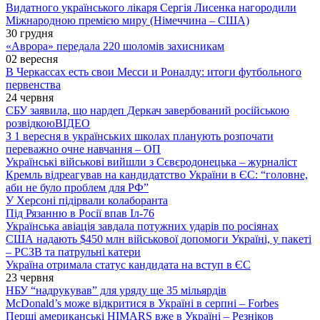
Видатного українського лікаря Сергія Лисенка нагородили
Міжнародною премією миру (Німеччина – США)
30 грудня
«Аврора» передала 220 шоломів захисникам
02 вересня
В Черкассах есть свои Месси и Роналду: итоги футбольного
первенства
24 червня
СБУ заявила, що нардеп Деркач завербований російською
розвідкою
ВІДЕО
З 1 вересня в українських школах планують розпочати
переважно очне навчання – ОП
Українські військові вийшли з Сєвєродонецька – журналіст
Кремль відреагував на кандидатство України в ЄС: “головне,
аби не було проблем для РФ”
У Херсоні підірвали колаборанта
Під Рязанню в Росії впав Іл-76
Українська авіація завдала потужних ударів по росіянах
США надають $450 млн військової допомоги Україні, у пакеті
– РСЗВ та патрульні катери
Україна отримала статус кандидата на вступ в ЄС
23 червня
НБУ “надрукував” для уряду ще 35 мільярдів
McDonald’s може відкритися в Україні в серпні – Forbes
Перші американські HIMARS вже в Україні – Резніков