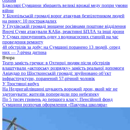
серпня
Бджолярі Сумщини збирають великі врожаї меду попри умови
війни
У Білопільській громаді ворог атакував безпілотником людей
на ринку: 10 постраждалих
У Глухівській громаді знищене росіянами поштове відділення
Вночі Суми атакували КАБи, реактивні БПЛА та інші дрони
У Сумах призупинять одну з водонасосних станцій на час
проведення ремонту
48 обстрілів за добу: на Сумщині поранено 13 людей, серед
них — 7-річна дитина
Вчора
Театр замість гречки: в Охтирці людям після обстрілів
влаштували «акторську розрядку» замість реальної допомоги
Авіаудар по Шосткинській громаді: зруйновано об’єкт
інфраструктури, поранений 57-річний чоловік
У Тростянці вибух
На Недригайлівщині шукають ворожий дрон, який міг не
здетонувати: жителів попередили про небезпеку
По 5 тисяч гривень до першого класу: Пенсійний фонд
Сумщини розпочав оформлення «Пакунка школяра»