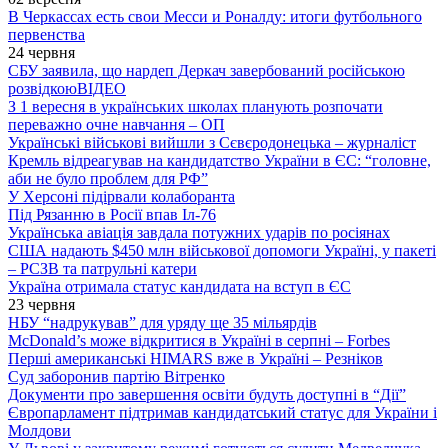
В Черкассах есть свои Месси и Роналду: итоги футбольного
первенства
24 червня
СБУ заявила, що нардеп Деркач завербований російською
розвідкою
ВІДЕО
З 1 вересня в українських школах планують розпочати
переважно очне навчання – ОП
Українські військові вийшли з Сєвєродонецька – журналіст
Кремль відреагував на кандидатство України в ЄС: “головне,
аби не було проблем для РФ”
У Херсоні підірвали колаборанта
Під Рязанню в Росії впав Іл-76
Українська авіація завдала потужних ударів по росіянах
США надають $450 млн військової допомоги Україні, у пакеті
– РСЗВ та патрульні катери
Україна отримала статус кандидата на вступ в ЄС
23 червня
НБУ “надрукував” для уряду ще 35 мільярдів
McDonald’s може відкритися в Україні в серпні – Forbes
Перші американські HIMARS вже в Україні – Резніков
Суд заборонив партію Вітренко
Документи про завершення освіти будуть доступні в “Дії”
Європарламент підтримав кандидатський статус для України і
Молдови