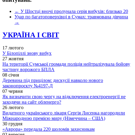
←
У Шостці вночі пролунала серія вибухів: близько 20
Удар по багатоповерхівці в Сумах: травмована дівчина
→
УКРАЇНА І СВІТ
17 лютого
У Білопіллі знову вибух
27 жовтня
На території Сумської громади поліція нейтралізувала бойову
частину ворожого БПЛА
08 січня
Деревина під прицілом: дискусії навколо нового
законопроєкту №4197-Д
07 червня
Як визначити свою чергу на відключення електроенергії не
заходячи на сайт обленерго?
26 лютого
Видатного українського лікаря Сергія Лисенка нагородили
Міжнародною премією миру (Німеччина – США)
30 грудня
«Аврора» передала 220 шоломів захисникам
02 вересня