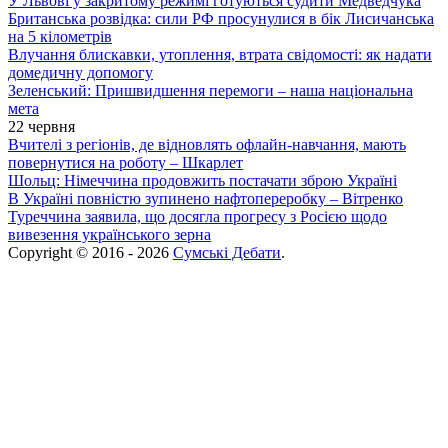
У Львові у закритому режимі готуються судити Медведчука
Британська розвідка: сили РФ просунулися в бік Лисичанська
на 5 кілометрів
Влучання блискавки, утоплення, втрата свідомості: як надати
домедичну допомогу
Зеленський: Пришвидшення перемоги – наша національна
мета
22 червня
Вчителі з регіонів, де відновлять офлайн-навчання, мають
повернутися на роботу – Шкарлет
Шольц: Німеччина продовжить постачати зброю Україні
В Україні повністю зупинено нафтопереробку – Вітренко
Туреччина заявила, що досягла прогресу з Росією щодо
вивезення українського зерна
Copyright © 2016 - 2026
Сумські Дебати
.