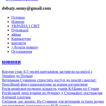
debaty.sumy@gmail.com
Головна
Новини
УКРАЇНА І СВІТ
Публікації
афіша
Карикатури
контакти
+
Додати новину
Оголошення
новини
Кордон став: 6,5 тисячі вантажівок застрягли на виїзді з
України до Польщі
Ветеранам Сумщини спростять доступ до пенсій і виплат:
Пенсійний фонд працюватиме за новим алгоритмом
Росія щомісяця подвоює кількість ударів КАБами по Сумам
Російський дрон вдарив по будинку у Стецьківці: постраждав
8-річний хлопчик
Світанок, що зцілює: На Сумщині для ветеранів та їхніх родин
організовують прогулянки на SUP-дошках