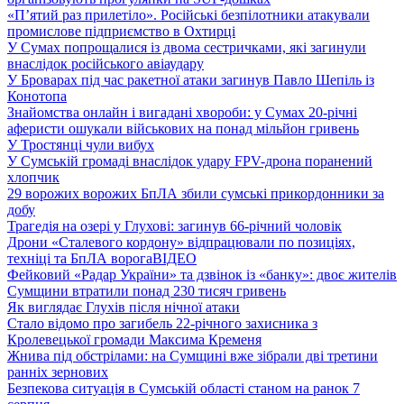
«П’ятий раз прилетіло». Російські безпілотники атакували
промислове підприємство в Охтирці
У Сумах попрощалися із двома сестричками, які загинули
внаслідок російського авіаудару
У Броварах під час ракетної атаки загинув Павло Шепіль із
Конотопа
Знайомства онлайн і вигадані хвороби: у Сумах 20-річні
аферисти ошукали військових на понад мільйон гривень
У Тростянці чули вибух
У Сумській громаді внаслідок удару FPV-дрона поранений
хлопчик
29 ворожих ворожих БпЛА збили сумські прикордонники за
добу
Трагедія на озері у Глухові: загинув 66-річний чоловік
Дрони «Сталевого кордону» відпрацювали по позиціях,
техніці та БпЛА ворога
ВІДЕО
Фейковий «Радар України» та дзвінок із «банку»: двоє жителів
Сумщини втратили понад 230 тисяч гривень
Як виглядає Глухів після нічної атаки
Стало відомо про загибель 22-річного захисника з
Кролевецької громади Максима Кременя
Жнива під обстрілами: на Сумщині вже зібрали дві третини
ранніх зернових
Безпекова ситуація в Сумській області станом на ранок 7