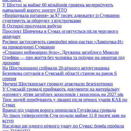
У Шостці за майже 60 мільйонів гривень модернізують
навчальний корпус центру ПТО
«Вирішувала питання» за $7 тисяч: адвокатку із Сумщини
судитимуть за оборудку з відстрочками
В Охтирці пролунали вибухи
Проспект Шевченка в Сумах оговтується після чергового
авіаудару
Росіяни застосовують саморобні міни-пастки «Лампочка-Н»
на прикордонні Сумщини
«Страшно неймовірно було». Дружина загиблого Миколи
Олефіра — про життя без чоловіка та поїздки на цвинтар під
дронами
На Шосткинщині спіймали 20-річного автоугонщика
Безпекова ситуація в Сумській області станом на ранок 6
серпня
Увечері Шосткинську громаду атакували безпілотники
У Сумській громаді приймають документи на матеріальну
допомогу дітям загиблих захисників і захисниць на 2027 рік
Троє людей перебувають у лікарні після нічних ударів КАБ по
Сумах
Вранці під ударом ворога опинилася Глухівська громада
До трьох університетів Сум подали майже 11,8 тисячі заяв на
вступ
Наслідки ще одного нічного удару по Сумах: бомба пробила