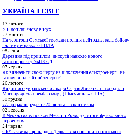
УКРАЇНА І СВІТ
17 лютого
У Білопіллі знову вибух
27 жовтня
На території Сумської громади поліція нейтралізувала бойову
частину ворожого БПЛА
08 січня
Деревина під прицілом: дискусії навколо нового
законопроєкту №4197-Д
07 червня
Як визначити свою чергу на відключення електроенергії не
заходячи на сайт обленерго?
26 лютого
Видатного українського лікаря Сергія Лисенка нагородили
Міжнародною премією миру (Німеччина – США)
30 грудня
«Аврора» передала 220 шоломів захисникам
02 вересня
В Черкассах есть свои Месси и Роналду: итоги футбольного
первенства
24 червня
СБУ заявила, що нардеп Деркач завербований російською