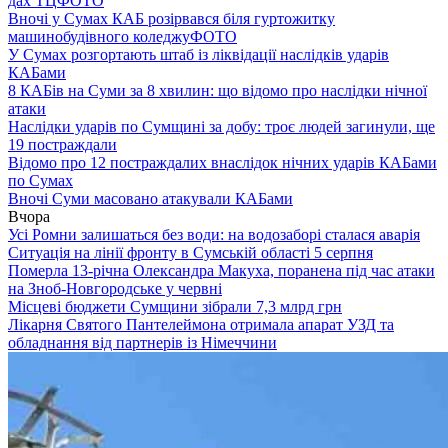
дах ТЦ
ФОТО
Вночі у Сумах КАБ розірвався біля гуртожитку
машинобудівного коледжу
ФОТО
У Сумах розгортають штаб із ліквідації наслідків ударів
КАБами
8 КАБів на Суми за 8 хвилин: що відомо про наслідки нічної
атаки
Наслідки ударів по Сумщині за добу: троє людей загинули, ще
19 постраждали
Відомо про 12 постраждалих внаслідок нічних ударів КАБами
по Сумах
Вночі Суми масовано атакували КАБами
Вчора
Усі Ромни залишаться без води: на водозаборі сталася аварія
Ситуація на лінії фронту в Сумській області 5 серпня
Померла 13-річна Олександра Макуха, поранена під час атаки
на Зноб-Новгородське у червні
Місцеві бюджети Сумщини зібрали 7,3 млрд грн
Лікарня Святого Пантелеймона отримала апарат УЗД та
обладнання від партнерів із Німеччини