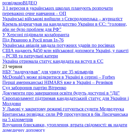
розвідкою
ВІДЕО
З 1 вересня в українських школах планують розпочати
переважно очне навчання – ОП
Українські військові вийшли з Сєвєродонецька – журналіст
Кремль відреагував на кандидатство України в ЄС: “головне,
аби не було проблем для РФ”
У Херсоні підірвали колаборанта
Під Рязанню в Росії впав Іл-76
Українська авіація завдала потужних ударів по росіянах
США надають $450 млн військової допомоги Україні, у пакеті
– РСЗВ та патрульні катери
Україна отримала статус кандидата на вступ в ЄС
23 червня
НБУ “надрукував” для уряду ще 35 мільярдів
McDonald’s може відкритися в Україні в серпні – Forbes
Перші американські HIMARS вже в Україні – Резніков
Суд заборонив партію Вітренко
Документи про завершення освіти будуть доступні в “Дії”
Європарламент підтримав кандидатський статус для України і
Молдови
У Львові у закритому режимі готуються судити Медведчука
Британська розвідка: сили РФ просунулися в бік Лисичанська
на 5 кілометрів
Влучання блискавки, утоплення, втрата свідомості: як надати
домедичну допомогу