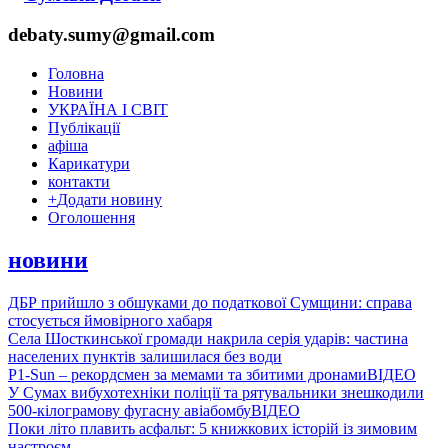
debaty.sumy@gmail.com
Головна
Новини
УКРАЇНА І СВІТ
Публікації
афіша
Карикатури
контакти
+
Додати новину
Оголошення
новини
ДБР прийшло з обшуками до податкової Сумщини: справа
стосується ймовірного хабаря
Села Шосткинської громади накрила серія ударів: частина
населених пунктів залишилася без води
P1-Sun – рекордсмен за мемами та збитими дронами
ВІДЕО
У Сумах вибухотехніки поліції та рятувальники знешкодили
500-кілограмову фугасну авіабомбу
ВІДЕО
Поки літо плавить асфальт: 5 книжкових історій із зимовим
настроєм