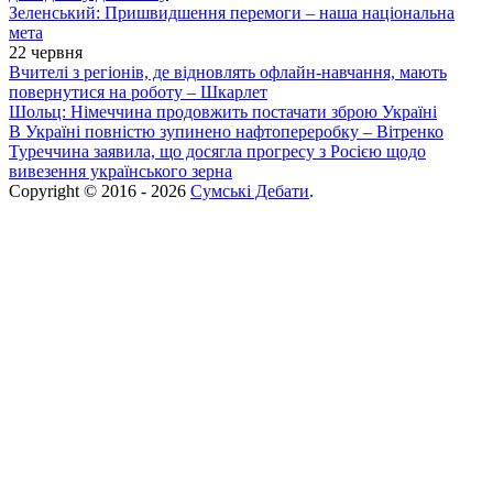
Зеленський: Пришвидшення перемоги – наша національна
мета
22 червня
Вчителі з регіонів, де відновлять офлайн-навчання, мають
повернутися на роботу – Шкарлет
Шольц: Німеччина продовжить постачати зброю Україні
В Україні повністю зупинено нафтопереробку – Вітренко
Туреччина заявила, що досягла прогресу з Росією щодо
вивезення українського зерна
Copyright © 2016 - 2026
Сумські Дебати
.