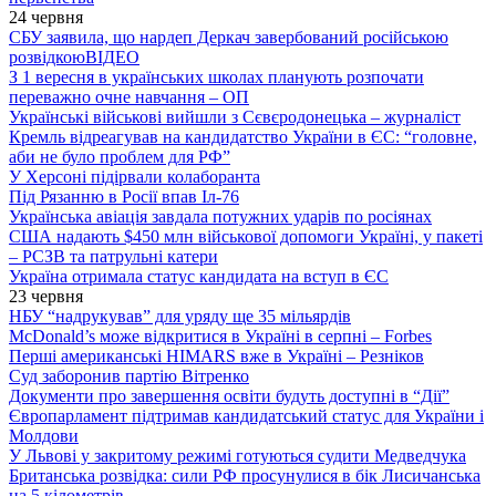
24 червня
СБУ заявила, що нардеп Деркач завербований російською
розвідкою
ВІДЕО
З 1 вересня в українських школах планують розпочати
переважно очне навчання – ОП
Українські військові вийшли з Сєвєродонецька – журналіст
Кремль відреагував на кандидатство України в ЄС: “головне,
аби не було проблем для РФ”
У Херсоні підірвали колаборанта
Під Рязанню в Росії впав Іл-76
Українська авіація завдала потужних ударів по росіянах
США надають $450 млн військової допомоги Україні, у пакеті
– РСЗВ та патрульні катери
Україна отримала статус кандидата на вступ в ЄС
23 червня
НБУ “надрукував” для уряду ще 35 мільярдів
McDonald’s може відкритися в Україні в серпні – Forbes
Перші американські HIMARS вже в Україні – Резніков
Суд заборонив партію Вітренко
Документи про завершення освіти будуть доступні в “Дії”
Європарламент підтримав кандидатський статус для України і
Молдови
У Львові у закритому режимі готуються судити Медведчука
Британська розвідка: сили РФ просунулися в бік Лисичанська
на 5 кілометрів