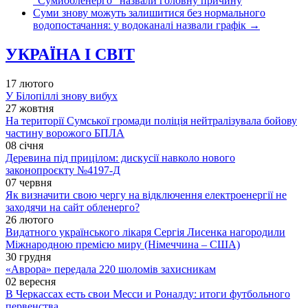
“Сумиобленерго” назвали головну причину
Суми знову можуть залишитися без нормального
водопостачання: у водоканалі назвали графік
→
УКРАЇНА І СВІТ
17 лютого
У Білопіллі знову вибух
27 жовтня
На території Сумської громади поліція нейтралізувала бойову
частину ворожого БПЛА
08 січня
Деревина під прицілом: дискусії навколо нового
законопроєкту №4197-Д
07 червня
Як визначити свою чергу на відключення електроенергії не
заходячи на сайт обленерго?
26 лютого
Видатного українського лікаря Сергія Лисенка нагородили
Міжнародною премією миру (Німеччина – США)
30 грудня
«Аврора» передала 220 шоломів захисникам
02 вересня
В Черкассах есть свои Месси и Роналду: итоги футбольного
первенства