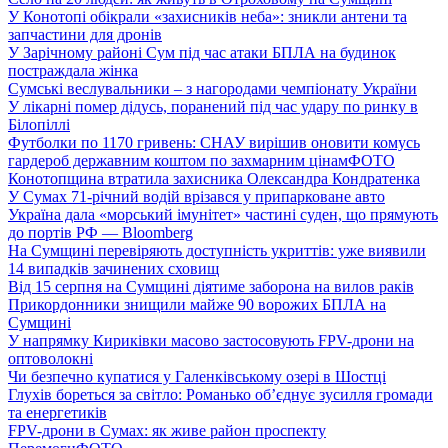
У Конотопі обікрали «захисників неба»: зникли антени та
запчастини для дронів
У Зарічному районі Сум під час атаки БПЛА на будинок
постраждала жінка
Сумські веслувальники – з нагородами чемпіонату України
У лікарні помер дідусь, поранений під час удару по ринку в
Білопіллі
Футболки по 1170 гривень: СНАУ вирішив оновити комусь
гардероб державним коштом по захмарним цінам
ФОТО
Конотопщина втратила захисника Олександра Кондратенка
У Сумах 71-річний водій врізався у припарковане авто
Україна дала «морський імунітет» частині суден, що прямують
до портів РФ — Bloomberg
На Сумщині перевіряють доступність укриттів: уже виявили
14 випадків зачинених сховищ
Від 15 серпня на Сумщині діятиме заборона на вилов раків
Прикордонники знищили майже 90 ворожих БПЛА на
Сумщині
У напрямку Кириківки масово застосовують FPV-дрони на
оптоволокні
Чи безпечно купатися у Галенківському озері в Шостці
Глухів бореться за світло: Романько об’єднує зусилля громади
та енергетиків
FPV-дрони в Сумах: як живе район проспекту