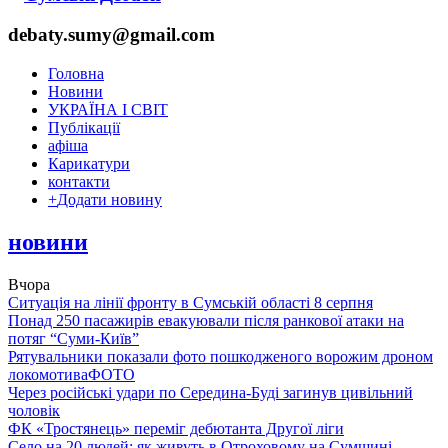
debaty.sumy@gmail.com
Головна
Новини
УКРАЇНА І СВІТ
Публікації
афіша
Карикатури
контакти
+
Додати новину
новини
Вчора
Ситуація на лінії фронту в Сумській області 8 серпня
Понад 250 пасажирів евакуювали після ранкової атаки на
потяг “Суми-Київ”
Рятувальники показали фото пошкодженого ворожим дроном
локомотива
ФОТО
Через російські удари по Середина-Буді загинув цивільний
чоловік
ФК «Тростянець» переміг дебютанта Другої ліги
Село на 20 людей: як живуть в Отроховому на Сумщині