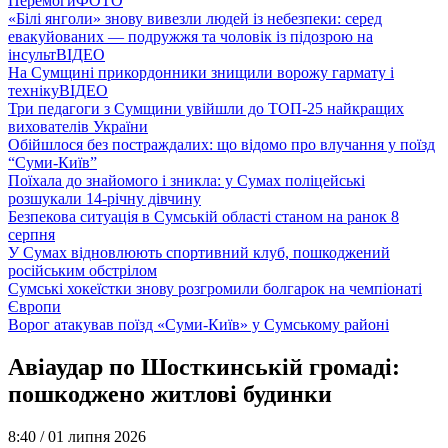
Перемоги
ФОТО
«Білі янголи» знову вивезли людей із небезпеки: серед
евакуйованих — подружжя та чоловік із підозрою на
інсульт
ВІДЕО
На Сумщині прикордонники знищили ворожу гармату і
техніку
ВІДЕО
Три педагоги з Сумщини увійшли до ТОП-25 найкращих
вихователів України
Обійшлося без постраждалих: що відомо про влучання у поїзд
“Суми-Київ”
Поїхала до знайомого і зникла: у Сумах поліцейські
розшукали 14-річну дівчину
Безпекова ситуація в Сумській області станом на ранок 8
серпня
У Сумах відновлюють спортивний клуб, пошкоджений
російським обстрілом
Сумські хокеїстки знову розгромили болгарок на чемпіонаті
Європи
Ворог атакував поїзд «Суми-Київ» у Сумському районі
Авіаудар по Шосткинській громаді:
пошкоджено житлові будинки
8:40 /
01 липня 2026