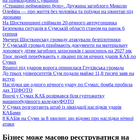
на прикордонні Сумщини
«Страшно неймовірно було». Дружина загиблого Миколи
Олефіра — про життя без чоловіка та поїздки на цвинтар під
дронами
На Шосткинщині спіймали 20-річного автоугонщика
Безпекова ситуація в Сумській області станом на ранок 6
серпня
Увечері Шосткинську громаду атакували безпілотники
У Сумській громаді приймають документи на матеріальну
допомогу дітям загиблих захисників і захисниць на 2027 рік
Троє людей перебувають у лікарні після нічних ударів КАБ по
Сумах
Вранці під ударом ворога опинилася Глухівська громада
До трьох університетів Сум подали майже 11,8 тисячі заяв на
вступ
Наслідки ще одного нічного удару по Сумах: бомба пробила
дах ТЦ
ФОТО
Вночі у Сумах КАБ розірвався біля гуртожитку
машинобудівного коледжу
ФОТО
У Сумах розгортають штаб із ліквідації наслідків ударів
КАБами
8 КАБів на Суми за 8 хвилин: що відомо про наслідки нічної
атаки
Бізнес може масово реєструватися на