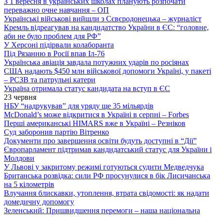
З 1 вересня в українських школах планують розпочати
переважно очне навчання – ОП
Українські військові вийшли з Сєвєродонецька – журналіст
Кремль відреагував на кандидатство України в ЄС: “головне,
аби не було проблем для РФ”
У Херсоні підірвали колаборанта
Під Рязанню в Росії впав Іл-76
Українська авіація завдала потужних ударів по росіянах
США надають $450 млн військової допомоги Україні, у пакеті
– РСЗВ та патрульні катери
Україна отримала статус кандидата на вступ в ЄС
23 червня
НБУ “надрукував” для уряду ще 35 мільярдів
McDonald’s може відкритися в Україні в серпні – Forbes
Перші американські HIMARS вже в Україні – Резніков
Суд заборонив партію Вітренко
Документи про завершення освіти будуть доступні в “Дії”
Європарламент підтримав кандидатський статус для України і
Молдови
У Львові у закритому режимі готуються судити Медведчука
Британська розвідка: сили РФ просунулися в бік Лисичанська
на 5 кілометрів
Влучання блискавки, утоплення, втрата свідомості: як надати
домедичну допомогу
Зеленський: Пришвидшення перемоги – наша національна