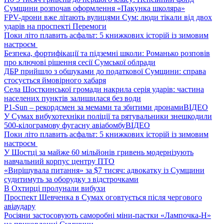
Сумщини розпочав оформлення «Пакунка школяра»
FPV-дрони вже літають вулицями Сум: люди тікали від двох
ударів на проспекті Перемоги
Поки літо плавить асфальт: 5 книжкових історій із зимовим
настроєм
Безпека, фортифікації та підземні школи: Романько розповів
про ключові рішення сесії Сумської облради
ДБР прийшло з обшуками до податкової Сумщини: справа
стосується ймовірного хабаря
Села Шосткинської громади накрила серія ударів: частина
населених пунктів залишилася без води
P1-Sun – рекордсмен за мемами та збитими дронами
ВІДЕО
У Сумах вибухотехніки поліції та рятувальники знешкодили
500-кілограмову фугасну авіабомбу
ВІДЕО
Поки літо плавить асфальт: 5 книжкових історій із зимовим
настроєм
У Шостці за майже 60 мільйонів гривень модернізують
навчальний корпус центру ПТО
«Вирішувала питання» за $7 тисяч: адвокатку із Сумщини
судитимуть за оборудку з відстрочками
В Охтирці пролунали вибухи
Проспект Шевченка в Сумах оговтується після чергового
авіаудару
Росіяни застосовують саморобні міни-пастки «Лампочка-Н»