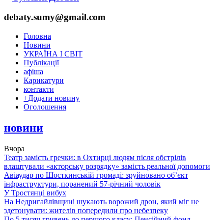
debaty.sumy@gmail.com
Головна
Новини
УКРАЇНА І СВІТ
Публікації
афіша
Карикатури
контакти
+
Додати новину
Оголошення
новини
Вчора
Театр замість гречки: в Охтирці людям після обстрілів
влаштували «акторську розрядку» замість реальної допомоги
Авіаудар по Шосткинській громаді: зруйновано об’єкт
інфраструктури, поранений 57-річний чоловік
У Тростянці вибух
На Недригайлівщині шукають ворожий дрон, який міг не
здетонувати: жителів попередили про небезпеку
По 5 тисяч гривень до першого класу: Пенсійний фонд