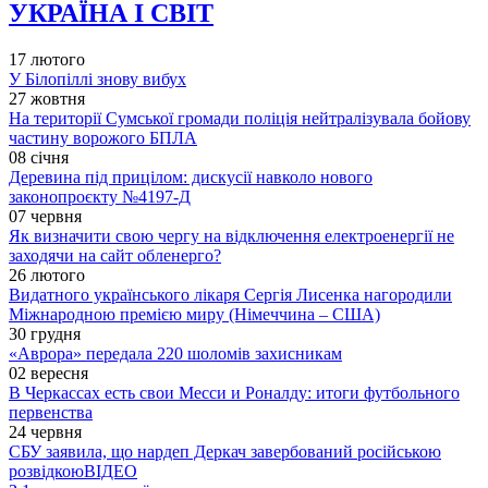
УКРАЇНА І СВІТ
17 лютого
У Білопіллі знову вибух
27 жовтня
На території Сумської громади поліція нейтралізувала бойову
частину ворожого БПЛА
08 січня
Деревина під прицілом: дискусії навколо нового
законопроєкту №4197-Д
07 червня
Як визначити свою чергу на відключення електроенергії не
заходячи на сайт обленерго?
26 лютого
Видатного українського лікаря Сергія Лисенка нагородили
Міжнародною премією миру (Німеччина – США)
30 грудня
«Аврора» передала 220 шоломів захисникам
02 вересня
В Черкассах есть свои Месси и Роналду: итоги футбольного
первенства
24 червня
СБУ заявила, що нардеп Деркач завербований російською
розвідкою
ВІДЕО