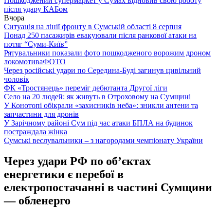
Пошкоджений супермаркет у Сумах відновив свою роботу
після удару КАБом
Вчора
Ситуація на лінії фронту в Сумській області 8 серпня
Понад 250 пасажирів евакуювали після ранкової атаки на
потяг “Суми-Київ”
Рятувальники показали фото пошкодженого ворожим дроном
локомотива
ФОТО
Через російські удари по Середина-Буді загинув цивільний
чоловік
ФК «Тростянець» переміг дебютанта Другої ліги
Село на 20 людей: як живуть в Отроховому на Сумщині
У Конотопі обікрали «захисників неба»: зникли антени та
запчастини для дронів
У Зарічному районі Сум під час атаки БПЛА на будинок
постраждала жінка
Сумські веслувальники – з нагородами чемпіонату України
Через удари РФ по об’єктах
енергетики є перебої в
електропостачанні в частині Сумщини
— обленерго