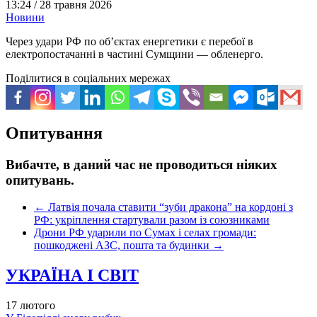
13:24 /
28 травня 2026
Новини
Через удари РФ по об’єктах енергетики є перебої в
електропостачанні в частині Сумщини — обленерго.
Поділитися в соціальних мережах
Опитування
Вибачте, в даний час не проводиться ніяких
опитувань.
←
Латвія почала ставити “зуби дракона” на кордоні з
РФ: укріплення стартували разом із союзниками
Дрони РФ ударили по Сумах і селах громади:
пошкоджені АЗС, пошта та будинки
→
УКРАЇНА І СВІТ
17 лютого