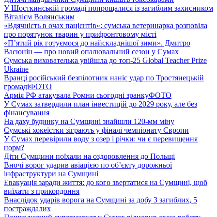
У Шосткинській громаді попрощалися із загиблим захисником
Віталієм Волянським
«Вдячність в очах пацієнтів»: сумська ветеринарка розповіла
про порятунок тварин у прифронтовому місті
«П’ятий рік готуємося до найскладнішої зими». Дмитро
Васюнін — про новий опалювальний сезон у Сумах
Сумська вихователька увійшла до топ-25 Global Teacher Prize
Ukraine
Вранці російський безпілотник наніс удар по Тростянецькій
громаді
ФОТО
Армія РФ атакувала Ромни сьогодні зранку
ФОТО
У Сумах затвердили план інвестицій до 2029 року, але без
фінансування
На даху будинку на Сумщині знайшли 120-мм міну
Сумські хокеїстки зіграють у фіналі чемпіонату Європи
У Сумах перевірили воду з озер і річки: чи є перевищення
норм?
Діти Сумщини поїхали на оздоровлення до Польщі
Вночі ворог ударив авіацією по обʼєкту дорожньої
інфраструктури на Сумщині
Евакуація заради життя: до кого звертатися на Сумщині, щоб
виїхати з прикордоння
Внаслідок ударів ворога на Сумщині за добу 3 загиблих, 5
постраждалих