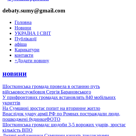
debaty.sumy@gmail.com
Головна
Новини
УКРАЇНА І СВІТ
Публікації
афіша
Карикатури
контакти
+
Додати новину
новини
Шосткинська громада провела в останню путь
військовослужбовця Сергія Барановського
У прифронтових громадах встановлять 840 мобільних
укриттів
На Сумщині зростає попит на вторинне житло
Внаслідок удару армії РФ по Ромнах постраждали люди,
пошкоджені будинки
ФОТО
Шосткинська громада: щодоби 3-5 ворожих ударів, зростає
кількість ВПО
Дитячі майданчики Сумщини кишать токсокарами