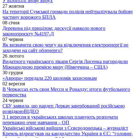
У Білопіллі знову вибух
27 жовтня
На території Сумської громади поліція нейтралізувала бойову
частину ворожого БПЛА
08 січня
Деревина під прицілом: дискусії навколо нового
законопроєкту №4197-Д
07 червня
Як визначити свою чергу на відключення електроенергії не
заходячи на сайт обленерго?
26 лютого
Видатного українського лікаря Сергія Лисенка нагородили
Міжнародною премією миру (Німеччина – США)
30 грудня
«Аврора» передала 220 шоломів захисникам
02 вересня
В Черкассах есть свои Месси и Роналду: итоги футбольного
первенства
24 червня
СБУ заявила, що нардеп Деркач завербований російською
розвідкою
ВІДЕО
З 1 вересня в українських школах планують розпочати
переважно очне навчання – ОП
Українські військові вийшли з Сєвєродонецька – журналіст
Кремль відреагував на кандидатство України в ЄС: “головне,