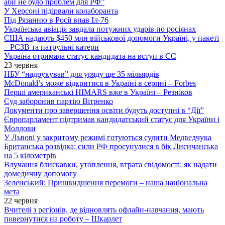
аби не було проблем для РФ”
У Херсоні підірвали колаборанта
Під Рязанню в Росії впав Іл-76
Українська авіація завдала потужних ударів по росіянах
США надають $450 млн військової допомоги Україні, у пакеті
– РСЗВ та патрульні катери
Україна отримала статус кандидата на вступ в ЄС
23 червня
НБУ “надрукував” для уряду ще 35 мільярдів
McDonald’s може відкритися в Україні в серпні – Forbes
Перші американські HIMARS вже в Україні – Резніков
Суд заборонив партію Вітренко
Документи про завершення освіти будуть доступні в “Дії”
Європарламент підтримав кандидатський статус для України і
Молдови
У Львові у закритому режимі готуються судити Медведчука
Британська розвідка: сили РФ просунулися в бік Лисичанська
на 5 кілометрів
Влучання блискавки, утоплення, втрата свідомості: як надати
домедичну допомогу
Зеленський: Пришвидшення перемоги – наша національна
мета
22 червня
Вчителі з регіонів, де відновлять офлайн-навчання, мають
повернутися на роботу – Шкарлет