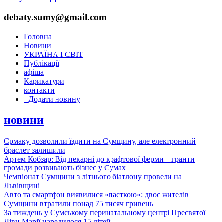
debaty.sumy@gmail.com
Головна
Новини
УКРАЇНА І СВІТ
Публікації
афіша
Карикатури
контакти
+
Додати новину
новини
Єрмаку дозволили їздити на Сумщину, але електронний
браслет залишили
Артем Кобзар: Від пекарні до крафтової ферми – гранти
громади розвивають бізнес у Сумах
Чемпіонат Сумщини з літнього біатлону провели на
Львівщині
Авто та смартфон виявилися «пасткою»: двоє жителів
Сумщини втратили понад 75 тисяч гривень
За тиждень у Сумському перинатальному центрі Пресвятої
Діви Марії народилося 15 дітей