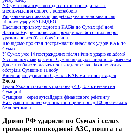
річну жінку
У Сумах організували підвіз технічної води на час
знеструмлення одного з водозаборів
Рятувальники показали, як деблокували чоловіка після
нічного удару КАБ
ВІДЕО
Наслідки прильоту одного з КАБів по Сумах цієї ночі
Частина Недригайлівської громади вже без світла: ворог
уразив енергооб’єкт біля Тернів
Що відомо про стан постраждалих внаслідок ударів КАБ по
Сумах
У Сумах уже 14 постраждалих після нічних ударів авіабомб
У спальному мікрорайоні Сум ліквідовують порив водомережі
Двоє загиблих та десять постраждалих: наслідки ворожих
обстрілів Сумщини за добу
Вночі ворог ударив по Сумах 5 КАБами: є постраждалі
Вчора
Герой України розповів про понад 40 діб в оточенні на
Сумщині
Сумщина – серед аутсайдерів фінансового рейтингу
На Сумщині прикордонники знищили понад 100 російських
безпілотників
Дрони РФ ударили по Сумах і селах
громади: пошкоджені АЗС, пошта та