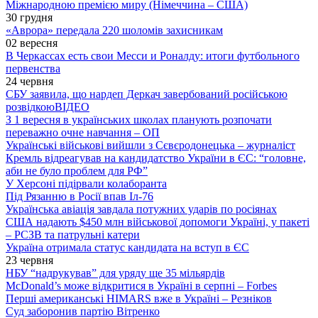
Міжнародною премією миру (Німеччина – США)
30 грудня
«Аврора» передала 220 шоломів захисникам
02 вересня
В Черкассах есть свои Месси и Роналду: итоги футбольного
первенства
24 червня
СБУ заявила, що нардеп Деркач завербований російською
розвідкою
ВІДЕО
З 1 вересня в українських школах планують розпочати
переважно очне навчання – ОП
Українські військові вийшли з Сєвєродонецька – журналіст
Кремль відреагував на кандидатство України в ЄС: “головне,
аби не було проблем для РФ”
У Херсоні підірвали колаборанта
Під Рязанню в Росії впав Іл-76
Українська авіація завдала потужних ударів по росіянах
США надають $450 млн військової допомоги Україні, у пакеті
– РСЗВ та патрульні катери
Україна отримала статус кандидата на вступ в ЄС
23 червня
НБУ “надрукував” для уряду ще 35 мільярдів
McDonald’s може відкритися в Україні в серпні – Forbes
Перші американські HIMARS вже в Україні – Резніков
Суд заборонив партію Вітренко