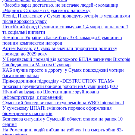
«Засобів зараз достатньо, не вистачає людей»: командир
«Чорного Стрижа» із Сумського напрямку
Леонід Ніколаєнко: у Сумах проведуть зустріч із мешканцями
після ворожого удару
Пенсійний фонд Сумщини спрямував 1,4 млрд грн на пенсії
та соціальні виплати
Чемпіонат України з баскетболу 3х3: команди Сумщини з
повним комплектом нагород
Артем Кобзар: у Сумах визначили пріоритети розвитку
громади до 2029 року
У Березівській громаді від ворожого БПЛА загинули Вікторія
Слободянюк та Максим Сухопар
КАБ влучив просто в дорогу: у Сумах пошкоджені чотири
багатоповерхівки
Прикордонники підрозділу «DESTRUCTION TEAM»
показали результати бойової роботи на Сумщині
ВІДЕО
Нічний авіаудар по Шосткинщині: зруйнована
інфраструктура, є поранений
Сумський боксер виграв титул чемпіона WBO International
У сумському ЦНАПі змінюють порядок оформлення
біометричних паспортів
Безпекова ситуація у Сумській області станом на ранок 10
серпня
На Роменщині водій виїхав на узбіччя і на смерть збив 82-