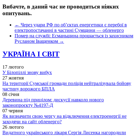
Вибачте, в даний час не проводиться ніяких
опитувань.
←
Через удари РФ по об’єктах енергетики є перебої в
електропостачанні в частині Сумщини — обленерго
Помер на службі: Есманьщина прощається із захисником
Русланом Іващенком
→
УКРАЇНА І СВІТ
17 лютого
У Білопіллі знову вибух
27 жовтня
На території Сумської громади поліція нейтралізувала бойову
частину ворожого БПЛА
08 січня
Деревина під прицілом: дискусії навколо нового
законопроєкту №4197-Д
07 червня
Як визначити свою чергу на відключення електроенергії не
заходячи на сайт обленерго?
26 лютого
Видатного українського лікаря Сергія Лисенка нагородили